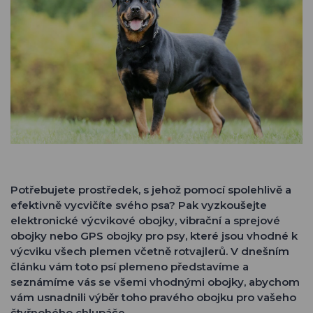
Potřebujete prostředek, s jehož pomocí spolehlivě a
efektivně vycvičíte svého psa? Pak vyzkoušejte
elektronické výcvikové obojky, vibrační a sprejové
obojky nebo GPS obojky pro psy, které jsou vhodné k
výcviku všech plemen včetně rotvajlerů. V dnešním
článku vám toto psí plemeno představíme a
seznámíme vás se všemi vhodnými obojky, abychom
vám usnadnili výběr toho pravého obojku pro vašeho
čtyřnohého chlupáče.