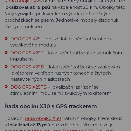
Řada obojků X25
nabízí 4 modely obojků, s kterými lze
lokalizovat až 19 psů
na vzdálenost 20 km. Obojky této
řady využijete při loveckém výcviku i při běžných
procházkách se psem. Jednotlivé modely disponují
různými funkcemi.
DOG GPS X25
– pouze lokalizační zařízení bez
výcvikového modulu
DOG GPS X25T
– lokalizační zařízení se stimulačním
impulsem
DOG GPS X25B
– lokalizační zařízení se zvukovým
lokátorem ve třech různých tónech a čtyřech
nastavitelných hlasitostech
DOG GPS X25TB
– lokalizační zařízení se
stimulačním impulsem i zvukovým lokátorem
Řada obojků X30 s GPS trackerem
Poslední
řada obojků X30
nabízí 4 obojky, které slouží
k
lokalizaci až 13 psů
na vzdálenost 20 km a lze je