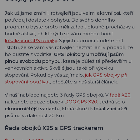
Jak už jsme zmínili, rotvajleři jsou velmi aktivní psi, kteří
potřebují dostatek pohybu. Do svého denního
programu byste proto měli zařadit dlouhé procházky a
hodně aktivit, při kterých se vám mohou hodit
lokalizační GPS obojky
. S jejich pomocí budete mít
jistotu, že se vám váš rotvajler neztratí ani v případě, že
ho pustíte z vodítka.
GPS lokátory umožňují psům
plnou svobodu pohybu
, která je důležitá především u
venkovních aktivit. Skvělé jsou také při výcviku
stopování. Pokud by vás zajímalo,
jak GPS obojky při
stopování používat
, přečtěte si náš starší článek.
V naší nabídce najdete 3 řady GPS obojků. V
řadě X20
naleznete pouze obojek
DOG GPS X20
. Jedná se o
ekonomičtější variantu
, která slouží k
lokalizaci až 9
psů
na vzdálenost 20 km.
Řada obojků X25 s GPS trackerem