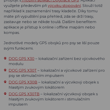
propojit s
mobilní aplikací Dogtrace GPS
. Aplikaci
využijete především při
výcviku stopování
. Slouží totiž
například k zaznamenání trasy kladeče. Díky tomu
máte při vypuštění psa přehled, zda se drží trasy,
zastavuje nebo se někde toulá. Dalším benefitem
aplikace je přístup k online i offline mapám nebo
kompas.
Jednotlivé modely GPS obojků pro psy se liší pouze
svými funkcemi.
DOG GPS X30
– lokalizační zařízení bez výcvikového
modulu
DOG GPS X30T
– lokalizační a výcvikové zařízení pro
psy se stimulačním impulsem
DOG GPS X30B
– lokalizační a výcvikový obojek s
hlasitým zvukovým lokátorem
DOG GPS X30TB
– lokalizační výcvikový obojek s
hlasitým zvukovým lokátorem i stimulačním
impulsem