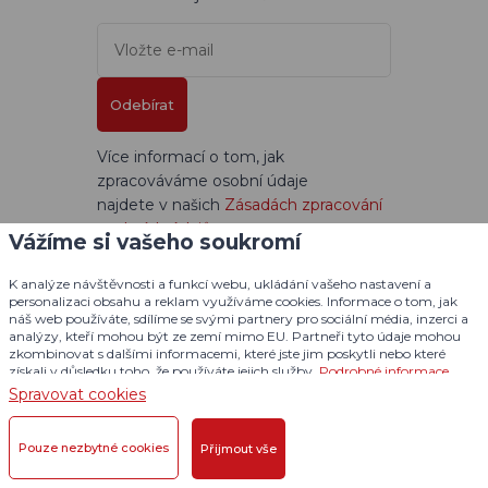
Odebírat
Více informací o tom, jak
zpracováváme osobní údaje
najdete v našich
Zásadách zpracování
osobních údajů
.
Vážíme si vašeho soukromí
K analýze návštěvnosti a funkcí webu, ukládání vašeho nastavení a
Štítky
personalizaci obsahu a reklam využíváme cookies. Informace o tom, jak
náš web používáte, sdílíme se svými partnery pro sociální média, inzerci a
ohař
výcvik loveckého psa
analýzy, kteří mohou být ze zemí mimo EU. Partneři tyto údaje mohou
zkombinovat s dalšími informacemi, které jste jim poskytli nebo které
myslivost
jezevčík
získali v důsledku toho, že používáte jejich služby.
Podrobné informace
pes utíká na procházce
Spravovat cookies
tracker pro psy
d-control Edge
Pouze nezbytné cookies
Přijmout vše
DOG GPS mini
border teriér
americký stafordšírský teriér
setr