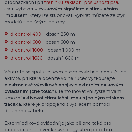
procházkách i při
tréninku základní poslušnosti psa
.
Jsou vybaveny
zvukovým signálem a stimulačním
impulsem
, který lze stupňovat. Vybírat můžete ze čtyř
modelů s odlišnými dosahy:
d-control 400
– dosah 250 m
d-control 600
– dosah 600 m
d-control 1000
– dosah 1 000 m
d-control 1600
– dosah 1 600 m
Věnujete se spolu se svým psem cyklistice, běhu, či jiné
aktivitě, při které oceníte volné ruce? Vyzkoušejte
elektronické výcvikové obojky s externím dálkovým
ovládáním (one touch)
. Tento inovativní systém vám
umožní
aktivovat stimulační impuls jediným stiskem
tlačítka
, které je propojeno s vysílačem pomocí
dlouhého kabelu.
Externí dálkové ovládání je jako dělané také pro
profesionální a lovecké kynology, kteří potřebují