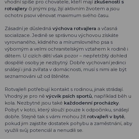
vhodní spíše pro chovatele, kteří mají
zkušenosti s
rotvajlery
či jinými psy, žijí aktivním životem a jsou
ochotni psovi věnovat maximum svého času.
Zásadní je důsledná
výchova rotvajlera
a včasná
socializace. Jedině se správnou výchovou získáte
vyrovnaného, klidného a mírumilovného psa s
výborným a velmi ochranitelským vztahem k rodině i
dětem. U cizích dětí však pozor – nepřetržitý dohled
dospělé osoby je nezbytný. Dobře vychovaní jedinci
snášejí i jiná zvířata v domácnosti, musí s nimi ale být
seznamováni už od štěněte.
Rotvajleři potřebují kontakt s rodinou, jinak strádají.
Vhodný je pro ně
výcvik psích sportů
, například běh u
kola. Nezbytné jsou také
každodenní procházky
.
Pobyt v kotci, který slouží pouze k odpočinku, snášejí
dobře. Stejně tak s vámi mohou žít
rotvajleři v bytě
,
pokud jim zajistíte dostatek pohybu a zaměstnání, aby
využili svůj potenciál a nenudili se.