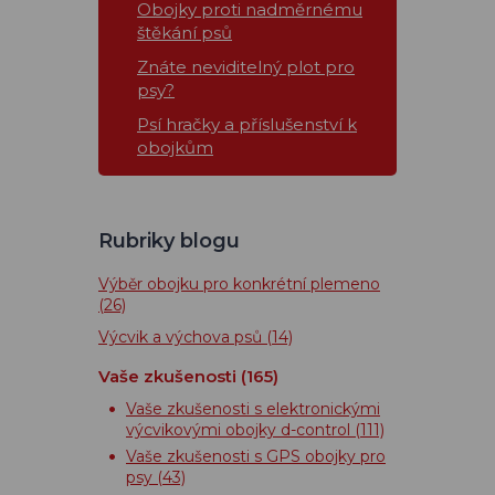
Obojky proti nadměrnému
štěkání psů
Znáte neviditelný plot pro
psy?
Psí hračky a příslušenství k
obojkům
Rubriky blogu
Výběr obojku pro konkrétní plemeno
(26)
Výcvik a výchova psů
(14)
Vaše zkušenosti
(165)
Vaše zkušenosti s elektronickými
výcvikovými obojky d-control
(111)
Vaše zkušenosti s GPS obojky pro
psy
(43)