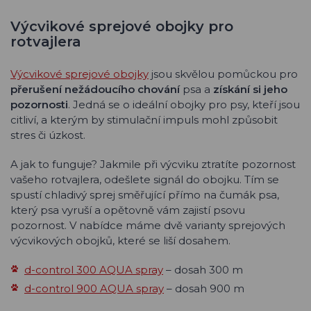
Výcvikové sprejové obojky pro
rotvajlera
Výcvikové sprejové obojky
jsou skvělou pomůckou pro
přerušení nežádoucího chování
psa a
získání si jeho
pozornosti
. Jedná se o ideální obojky pro psy, kteří jsou
citliví, a kterým by stimulační impuls mohl způsobit
stres či úzkost.
A jak to funguje? Jakmile při výcviku ztratíte pozornost
vašeho rotvajlera, odešlete signál do obojku. Tím se
spustí chladivý sprej směřující přímo na čumák psa,
který psa vyruší a opětovně vám zajistí psovu
pozornost. V nabídce máme dvě varianty sprejových
výcvikových obojků, které se liší dosahem.
d-control 300 AQUA spray
– dosah 300 m
d-control 900 AQUA spray
– dosah 900 m