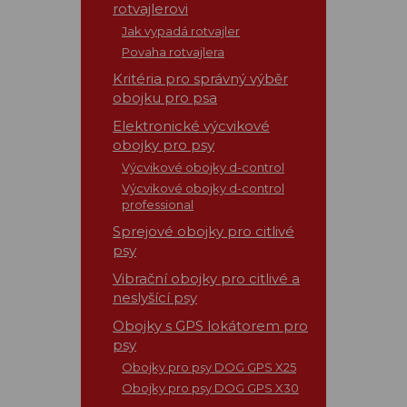
rotvajlerovi
Jak vypadá rotvajler
Povaha rotvajlera
Kritéria pro správný výběr
obojku pro psa
Elektronické výcvikové
obojky pro psy
Výcvikové obojky d-control
Výcvikové obojky d-control
professional
Sprejové obojky pro citlivé
psy
Vibrační obojky pro citlivé a
neslyšící psy
Obojky s GPS lokátorem pro
psy
Obojky pro psy DOG GPS X25
Obojky pro psy DOG GPS X30