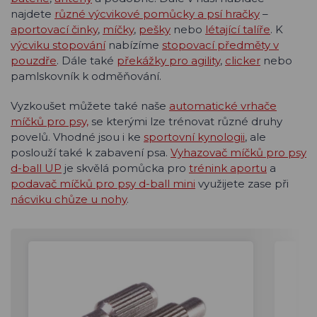
najdete
různé výcvikové pomůcky a psí hračky
–
aportovací činky
,
míčky
,
pešky
nebo
létající talíře
. K
výcviku stopování
nabízíme
stopovací předměty v
pouzdře
. Dále také
překážky pro agility
,
clicker
nebo
pamlskovník k odměňování.
Vyzkoušet můžete také naše
automatické vrhače
míčků pro psy,
se kterými lze trénovat různé druhy
povelů. Vhodné jsou i ke
sportovní kynologii
, ale
poslouží také k zabavení psa.
Vyhazovač míčků pro psy
d-ball UP
je skvělá pomůcka pro
trénink aportu
a
podavač míčků pro psy d-ball mini
využijete zase při
nácviku chůze u nohy
.