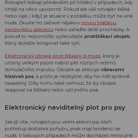
Rotvajleři štěkají především při hlídání v případech, kdy
chtějí na něco upozornit. Pokud ale váš rotvajler štěká
nebo vyje, i když je situace v pořádku, může být na vině
nuda. Zkuste ho zabavit nějakou
novou hračkou
,
neobvyklou aktivitou
nebo zařaďte delší procházky. A
pokud to nepomůže, vyzkoušejte
protištěkací obojek
,
který dokáže korigovat také vytí.
Elektronický obojek proti štěkání d-mute
, který je
určený velkým psům nabízí pět různých režimů
stimulačního impulsu. Obojek se aktivuje
vibracemi
hlasivek psa
, a proto je nezbytné, aby ho měl správně
nasazený. Díky tomu také nehrozí, že by obojek
reagoval na štěkání nebo vytí jiného psa.
Elektronický neviditelný plot pro psy
Jak již víte, rotvajleři jsou velmi aktivní psi, kteří
potřebují dostatek pohybu, jinak mají tendenci se
nudit. V takových případech může docházet mimo jiné