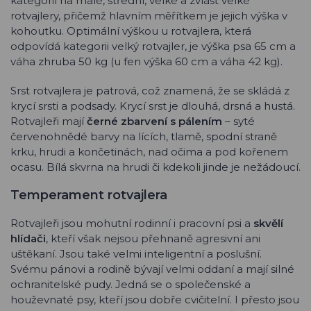
kategorií na malé, střední, velké a zvlášť velké
rotvajlery, přičemž hlavním měřítkem je jejich výška v
kohoutku. Optimální výškou u rotvajlera, která
odpovídá kategorii velký rotvajler, je výška psa 65 cm a
váha zhruba 50 kg (u fen výška 60 cm a váha 42 kg).
Srst rotvajlera je patrová, což znamená, že se skládá z
krycí srsti a podsady. Krycí srst je dlouhá, drsná a hustá.
Rotvajleři mají
černé zbarvení s pálením
– syté
červenohnědé barvy na lících, tlamě, spodní straně
krku, hrudi a končetinách, nad očima a pod kořenem
ocasu. Bílá skvrna na hrudi či kdekoli jinde je nežádoucí.
Temperament rotvajlera
Rotvajleři jsou mohutní rodinní i pracovní psi a
skvělí
hlídači
, kteří však nejsou přehnaně agresivní ani
uštěkaní. Jsou také velmi inteligentní a poslušní.
Svému pánovi a rodině bývají velmi oddaní a mají silné
ochranitelské pudy. Jedná se o společenské a
houževnaté psy, kteří jsou dobře cvičitelní. I přesto jsou