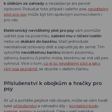
k útěkům ze zahrady
a nezastaví je ani pevné
oplocení. Pokud je toto případ i vašeho psa,
neviditelný
plot pro psy
může být tím správným pomocníkem i
pro vás.
Elektronický neviditelný plot pro psy
vám pomůže
udržet psa na pozemku,
zabrání mu v ničení rostlin
nebo ve
skákání do bazénu
. Stačí jednoduše
nainstalovat izolovaný drát a zapustit jej do země. Tím
vytvoříte
neviditelnou bariéru
kolem pozemku,
záhonu, bazénu či jiného místa, kterému se má váš pes
vyhnout. Více o tom,
co je to neviditelný plot a jak s
ním psa seznámit
, se dozvíte v dalším článku.
Příslušenství k obojkům a hračky pro
psy
Ať už si pořídíte jakýkoli náš obojek, může se vám hodit
také
příslušenství
a náhradní díly –
kontaktní body
,
baterie
,
antény
a podobně. Dále v naší nabídce