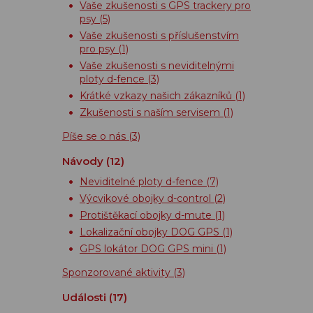
Vaše zkušenosti s GPS trackery pro
psy
(5)
Vaše zkušenosti s příslušenstvím
pro psy
(1)
Vaše zkušenosti s neviditelnými
ploty d-fence
(3)
Krátké vzkazy našich zákazníků
(1)
Zkušenosti s naším servisem
(1)
Píše se o nás
(3)
Návody
(12)
Neviditelné ploty d-fence
(7)
Výcvikové obojky d-control
(2)
Protištěkací obojky d-mute
(1)
Lokalizační obojky DOG GPS
(1)
GPS lokátor DOG GPS mini
(1)
Sponzorované aktivity
(3)
Události
(17)