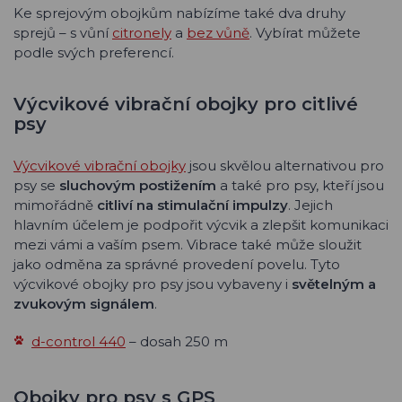
Ke sprejovým obojkům nabízíme také dva druhy
sprejů – s vůní
citronely
a
bez vůně
. Vybírat můžete
podle svých preferencí.
Výcvikové vibrační obojky pro citlivé
psy
Výcvikové vibrační obojky
jsou skvělou alternativou pro
psy se
sluchovým postižením
a také pro psy, kteří jsou
mimořádně
citliví na stimulační impulzy
. Jejich
hlavním účelem je podpořit výcvik a zlepšit komunikaci
mezi vámi a vaším psem. Vibrace také může sloužit
jako odměna za správné provedení povelu. Tyto
výcvikové obojky pro psy jsou vybaveny i
světelným a
zvukovým signálem
.
d-control 440
– dosah 250 m
Obojky pro psy s GPS