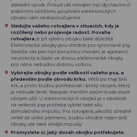
základní výcvik. Pokud váš rotvajler trpí dýchacími či
srdečními obtížemi, používání elektronických
obojků vám nedoporučujeme.
Sledujte vašeho rotvajlera v situacích, kdy je
rozčílený nebo projevuje radost. Povaha
rotvajlera
je při výběru obojku také důležitá.
Elektronické obojky jsou vhodné pro vyrovnané psy.
Jestliže váš pes trpí poruchou chování, je agresivní,
neurotický a často ve stresu, elektronické obojky
pro něho nebudou dobrou volbou.
Vybírejte obojky podle velikosti vašeho psa, a
především podle obvodu krku.
Větší psi mají širší
krk, a proto budou potřebovat i široký obojek, který
je nebude škrtit. Naopak menším psům bude stačit
obojek užší. U elektronických obojků je v závislosti
na velikosti psa potřeba vybrat také sílu
stimulačního impulsu. Pro rotvajlera, jakožto středně
velké až velké plemeno, budou vhodné nejen širší
obojky, ale také silnější impulsy.
Promyslete si, jaký dosah obojku potřebujete.