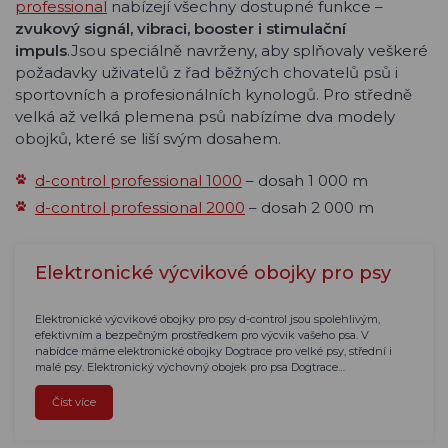
professional
nabízejí všechny dostupné funkce –
zvukový signál, vibraci, booster i stimulační
impuls
.Jsou speciálně navrženy, aby splňovaly veškeré
požadavky uživatelů z řad běžných chovatelů psů i
sportovních a profesionálních kynologů. Pro středně
velká až velká plemena psů nabízíme dva modely
obojků, které se liší svým dosahem.
d-control professional 1000
– dosah 1 000 m
d-control professional 2000
– dosah 2 000 m
Elektronické výcvikové obojky pro psy
Elektronické výcvikové obojky pro psy d-control jsou spolehlivým,
efektivním a bezpečným prostředkem pro výcvik vašeho psa. V
nabídce máme elektronické obojky Dogtrace pro velké psy, střední i
malé psy. Elektronický výchovný obojek pro psa Dogtrace…
Číst více