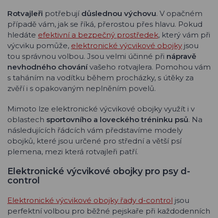
Rotvajleři
potřebují
důslednou výchovu
. V opačném
případě vám, jak se říká, přerostou přes hlavu. Pokud
hledáte
efektivní a bezpečný prostředek
, který vám při
výcviku pomůže,
elektronické výcvikové obojky
jsou
tou správnou volbou. Jsou velmi účinné při
nápravě
nevhodného chování
vašeho rotvajlera. Pomohou vám
s taháním na vodítku během procházky, s útěky za
zvěří i s opakovaným neplněním povelů.
Mimoto lze elektronické výcvikové obojky využít i v
oblastech
sportovního a loveckého tréninku psů
. Na
následujících řádcích vám představíme modely
obojků, které jsou určené pro střední a větší psí
plemena, mezi která rotvajleři patří.
Elektronické výcvikové obojky pro psy d-
control
Elektronické výcvikové obojky řady d-control
jsou
perfektní volbou pro běžné pejskaře při každodenních