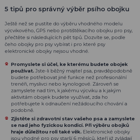
5 tipů pro správný výběr psího obojku
Ještě než se pustíte do výběru vhodného modelu
výcvikového, GPS nebo protištěkacího obojku pro psy,
přečtěte si následujících pět tipů. Dozvíte se, podle
čeho obojky pro psy vybírat i pro které psy
elektronické obojky nejsou vhodné.
Promyslete si účel, ke kterému budete obojek
používat.
Jste-li běžný majitel psa, pravděpodobně
budete potřebovat jiné funkce než profesionální
trenéři, myslivci nebo kynologové. Zároveň se
zamyslete nad tím, k jakému výcviku a k jakým
aktivitám obojek budete využívat, zda ho
potřebujete k odnaučení nežádoucího chování a
podobně.
Zjistěte si zdravotní stav vašeho psa a zamyslete
se nad jeho fyzickou kondicí. Při výběru obojků
hraje důležitou roli také věk.
Elektronické obojky
jsou vhodné pro psy starší 6 měsíců, kteří již zvládají