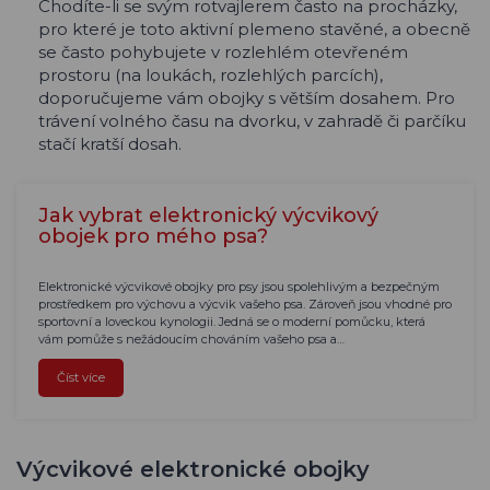
Chodíte-li se svým rotvajlerem často na procházky,
pro které je toto aktivní plemeno stavěné, a obecně
se často pohybujete v rozlehlém otevřeném
prostoru (na loukách, rozlehlých parcích),
doporučujeme vám obojky s větším dosahem. Pro
trávení volného času na dvorku, v zahradě či parčíku
stačí kratší dosah.
Jak vybrat elektronický výcvikový
obojek pro mého psa?
Elektronické výcvikové obojky pro psy jsou spolehlivým a bezpečným
prostředkem pro výchovu a výcvik vašeho psa. Zároveň jsou vhodné pro
sportovní a loveckou kynologii. Jedná se o moderní pomůcku, která
vám pomůže s nežádoucím chováním vašeho psa a…
Číst více
Výcvikové elektronické obojky