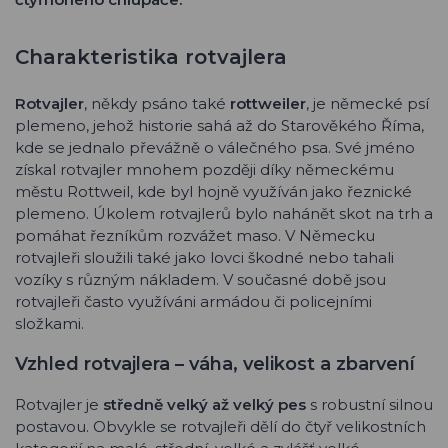
Charakteristika rotvajlera
Rotvajler
, někdy psáno také
rottweiler
, je německé psí
plemeno, jehož historie sahá až do Starověkého Říma,
kde se jednalo převážně o válečného psa. Své jméno
získal rotvajler mnohem později díky německému
městu Rottweil, kde byl hojně využíván jako řeznické
plemeno. Úkolem rotvajlerů bylo nahánět skot na trh a
pomáhat řezníkům rozvážet maso. V Německu
rotvajleři sloužili také jako lovci škodné nebo tahali
vozíky s různým nákladem. V současné době jsou
rotvajleři často využíváni armádou či policejními
složkami.
Vzhled rotvajlera – váha, velikost a zbarvení
Rotvajler je
středně velký až velký pes
s robustní silnou
postavou. Obvykle se rotvajleři dělí do čtyř velikostních