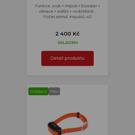
Funkce: zvuk + impuls + booster +
vibrace + světlo + vodotěsné...
Počet stimul. impulsů: 40
2 400 Kč
SKLADEM
Detail produktu
Dobíjecí
Mini