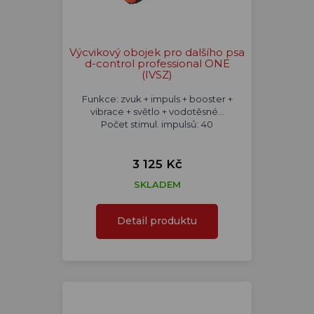
Výcvikový obojek pro dalšího psa
d-control professional ONE
(IVSZ)
Funkce: zvuk + impuls + booster +
vibrace + světlo + vodotěsné...
Počet stimul. impulsů: 40
3 125 Kč
SKLADEM
Detail produktu