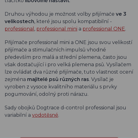
tlačítko
libovolně nastavit
.
Druhou výhodou je možnost volby přijímače
ve 3
velikostech
, které jsou spolu kompatibilní -
professional
,
professional mini
a
professional ONE
.
Přijímače professional mini a ONE jsou svou velikostí
přijímače a stimulačních impulsů vhodné
především pro malá a střední plemena, často jsou
však dostačující i pro velká plemena psů. Vysílačem
lze ovládat dva různé přijímače, tuto vlastnost ocení
zejména
majitelé psů různých ras
. Vysílač je
vyroben z vysoce kvalitního materiálu s prvky
pogumování, odolný proti nárazu.
Sady obojků Dogtrace d-control professional jsou
variabilní a
vodotěsné
.