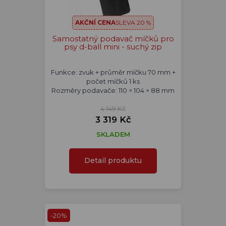
AKČNÍ CENA
SLEVA 20 %
Samostatný podavač míčků pro
psy d-ball mini - suchý zip
Funkce: zvuk + průměr míčku 70 mm +
počet míčků 1 ks
Rozměry podavače: 110 × 104 × 88 mm
4 149 Kč
3 319 Kč
SKLADEM
Detail produktu
-20%