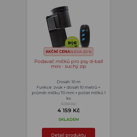
AKČNÍ CENA
SLEVA 20 %
Podavač míčků pro psy d-ball
mini - suchý zip
Dosah: 10 m
Funkce: zvuk + dosah 10 metrů +
průměr míčku 70 mm + počet míčků 1
ks
5 199 Kč
4 159 Kč
SKLADEM
Detail produktu