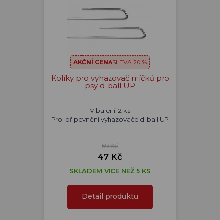
AKČNÍ CENA
SLEVA 20 %
Kolíky pro vyhazovač míčků pro
psy d-ball UP
V balení: 2 ks
Pro: připevnění vyhazovače d-ball UP
59 Kč
47 Kč
SKLADEM VÍCE NEŽ 5 KS
Detail produktu