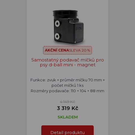
AKČNÍ CENA
SLEVA 20 %
Samostatný podavač míčků pro
psy d-ball mini - magnet
Funkce: zvuk + průměr míčku 70 mm +
počet míčků 1 ks
Rozměry podavače: 110 × 104 × 88 mm
4 149 Kč
3 319 Kč
SKLADEM
Detail produktu