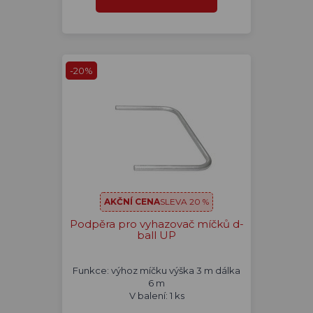
-20%
AKČNÍ CENA
SLEVA 20 %
Podpěra pro vyhazovač míčků d-
ball UP
Funkce: výhoz míčku výška 3 m dálka
6 m
V balení: 1 ks