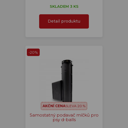
SKLADEM 3 KS
Detail produktu
-20%
AKČNÍ CENA
SLEVA 20 %
Samostatný podavač míčků pro
psy d-balls