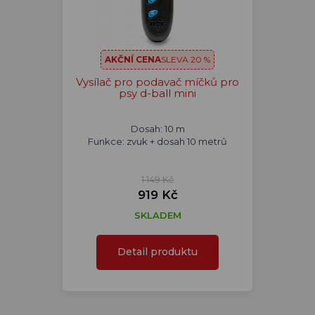
AKČNÍ CENA
SLEVA 20 %
Vysílač pro podavač míčků pro
psy d-ball mini
Dosah: 10 m
Funkce: zvuk + dosah 10 metrů
1 149 Kč
919 Kč
SKLADEM
Detail produktu