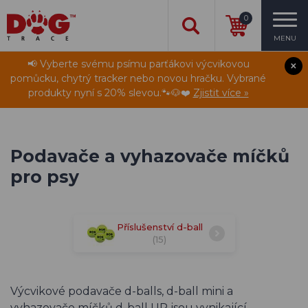
0
MENU
📢 Vyberte svému psímu parťákovi výcvikovou
pomůcku, chytrý tracker nebo novou hračku. Vybrané
produkty nyní s 20% slevou.🐾🐶❤️
Zjistit více »
Podavače a vyhazovače míčků
pro psy
Příslušenství d-ball
(15)
Výcvikové podavače d-balls, d-ball mini a
vyhazovače míčků d-ball UP jsou vynikající