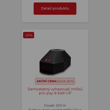
Detail produktu
-20%
AKČNÍ CENA
SLEVA 20 %
Samostatný vyhazovač míčků
pro psy d-ball UP
Dosah: 200 m
Funkce: zvuk + počet míčků 1 ks +