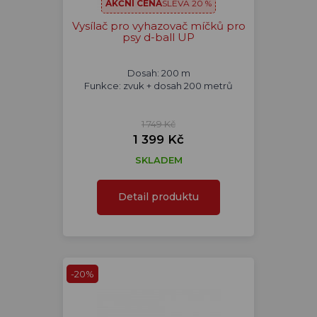
AKČNÍ CENA
SLEVA 20 %
Vysílač pro vyhazovač míčků pro
psy d-ball UP
Dosah: 200 m
Funkce: zvuk + dosah 200 metrů
1 749 Kč
1 399 Kč
SKLADEM
Detail produktu
-20%