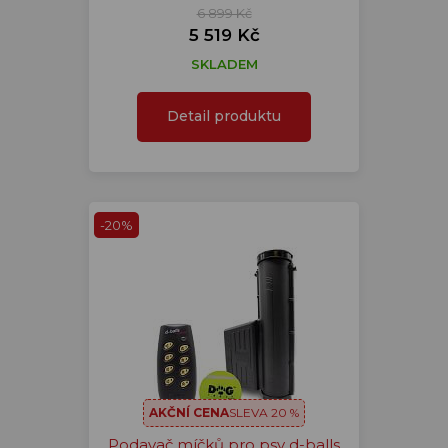
6 899 Kč
5 519 Kč
SKLADEM
Detail produktu
-20%
AKČNÍ CENA
SLEVA 20 %
Podavač míčků pro psy d-balls