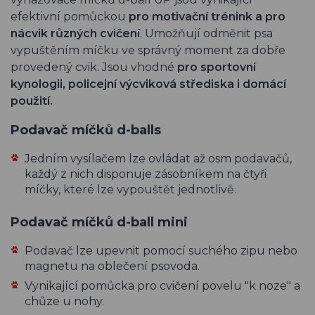
efektivní pomůckou
pro motivační trénink a pro
nácvik různých cvičení
. Umožňují odměnit psa
vypuštěním míčku ve správný moment za dobře
provedený cvik. Jsou vhodné
pro sportovní
kynologii, policejní výcviková střediska i domácí
použití.
Podavač míčků d-balls
Jedním vysílačem lze ovládat až osm podavačů,
každý z nich disponuje zásobníkem na čtyři
míčky, které lze vypouštět jednotlivě.
Podavač míčků d-ball mini
Podavač lze upevnit pomocí suchého zipu nebo
magnetu na oblečení psovoda.
Vynikající pomůcka pro cvičení povelu "k noze" a
chůze u nohy.