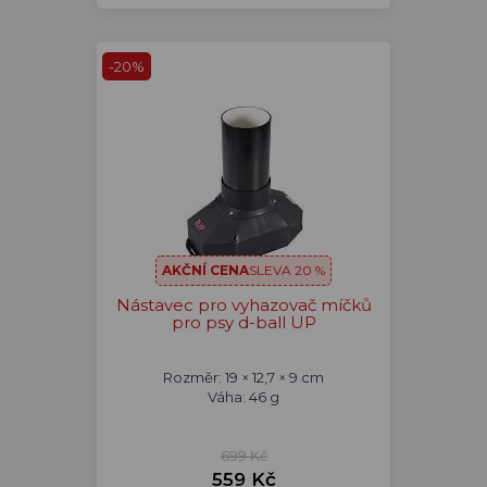
-20%
AKČNÍ CENA
SLEVA 20 %
Nástavec pro vyhazovač míčků
pro psy d-ball UP
Rozměr: 19 × 12,7 × 9 cm
Váha: 46 g
699 Kč
559 Kč