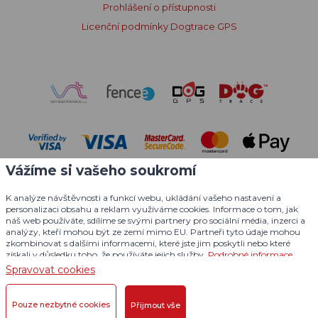
Prohlášení o přístupnosti
Licenční podmínky Dogtrace GPS
Vážíme si vašeho soukromí
K analýze návštěvnosti a funkcí webu, ukládání vašeho nastavení a
personalizaci obsahu a reklam využíváme cookies. Informace o tom, jak
náš web používáte, sdílíme se svými partnery pro sociální média, inzerci a
analýzy, kteří mohou být ze zemí mimo EU. Partneři tyto údaje mohou
zkombinovat s dalšími informacemi, které jste jim poskytli nebo které
© 2004 - 2026 VNT electronics s.r.o., všechna práva vyhrazena
získali v důsledku toho, že používáte jejich služby.
Podrobné informace
Grafický návrh
KošnarDesign.cz
a redakční systém
Spravovat cookies
CZECHGROUP.cz
Pouze nezbytné cookies
Přijmout vše