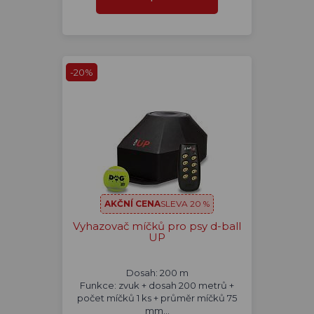
-20%
AKČNÍ CENA
SLEVA 20 %
Vyhazovač míčků pro psy d-ball
UP
Dosah: 200 m
Funkce: zvuk + dosah 200 metrů +
počet míčků 1 ks + průměr míčků 75
mm...