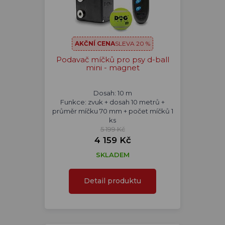
AKČNÍ CENA
SLEVA 20 %
Podavač míčků pro psy d-ball
mini - magnet
Dosah: 10 m
Funkce: zvuk + dosah 10 metrů +
průměr míčku 70 mm + počet míčků 1
ks
5 199 Kč
4 159 Kč
SKLADEM
Detail produktu