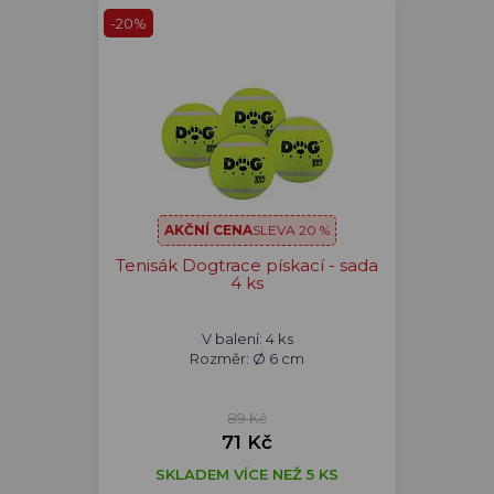
-20%
AKČNÍ CENA
SLEVA 20 %
Tenisák Dogtrace pískací - sada
4 ks
V balení: 4 ks
Rozměr: Ø 6 cm
89 Kč
71 Kč
SKLADEM VÍCE NEŽ 5 KS