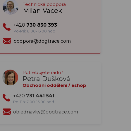
Technická podpora
Milan Vacek
+420
730 830 393
Po-Pá: 8:00-16:00 hod
podpora@dogtrace.com
Potřebujete radu?
Petra Dušková
Obchodní oddělení / eshop
+420
731 441 541
Po-Pá: 7:00-15:00 hod
objednavky@dogtrace.com