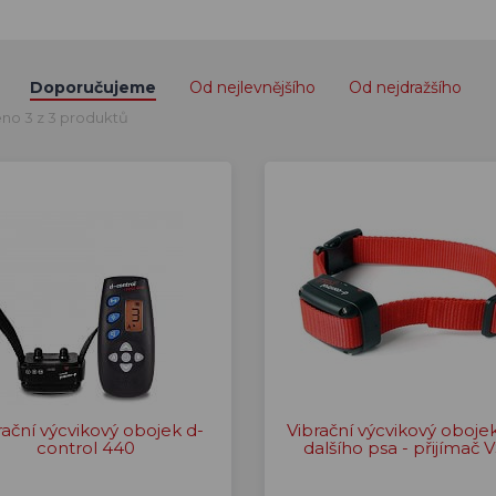
Doporučujeme
Od nejlevnějšího
Od nejdražšího
no 3 z 3 produktů
rační výcvikový obojek d-
Vibrační výcvikový oboje
control 440
dalšího psa - přijímač 