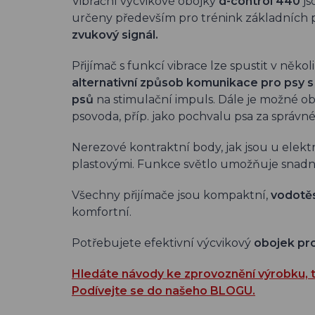
Vibrační výcvikové obojky
d-control 440
j
určeny především pro trénink základních 
zvukový signál.
Přijímač s funkcí vibrace lze spustit v něk
alternativní způsob komunikace pro psy s
psů
na stimulační impuls. Dále je možné o
psovoda, příp. jako pochvalu psa za správn
Nerezové kontraktní body, jak jsou u elek
plastovými. Funkce světlo umožňuje snadno
Všechny přijímače jsou kompaktní,
vodotě
komfortní.
Potřebujete efektivní výcvikový
obojek pr
Hledáte návody ke zprovoznění výrobku, t
Podívejte se do našeho BLOGU.