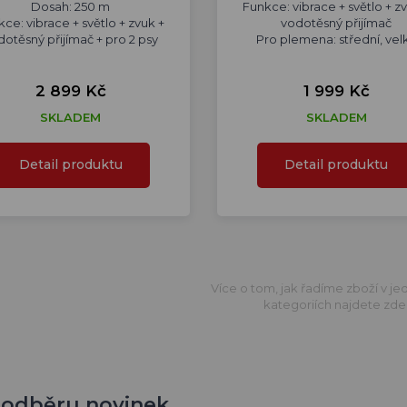
Dosah: 250 m
Funkce: vibrace + světlo + z
ce: vibrace + světlo + zvuk +
vodotěsný přijímač
dotěsný přijímač + pro 2 psy
Pro plemena: střední, vel
2 899 Kč
1 999 Kč
SKLADEM
SKLADEM
Detail produktu
Detail produktu
Více o tom, jak řadíme zboží v jed
kategoriích najdete zde
 k odběru novinek