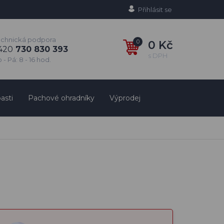
Přihlásit se
echnická podpora
0
0 Kč
420
730 830 393
s DPH
 - Pá: 8 - 16 hod.
asti
Pachové ohradníky
Výprodej