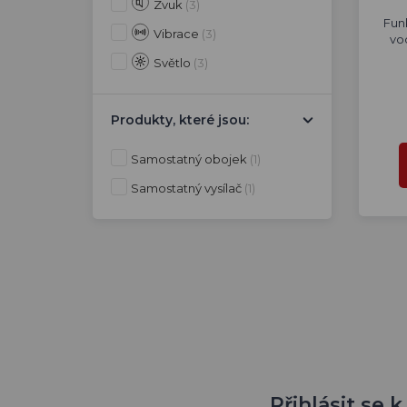
Zvuk
(3)
Funk
Vibrace
(3)
vo
Světlo
(3)
Produkty, které jsou:
Samostatný obojek
(1)
Samostatný vysílač
(1)
Přihlásit se