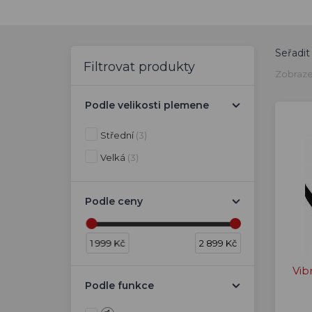
Seřadit
Filtrovat produkty
Zobraze
Podle velikosti plemene
Střední
(3)
Velká
(3)
Podle ceny
1 999 Kč
2 899 Kč
Vib
Podle funkce