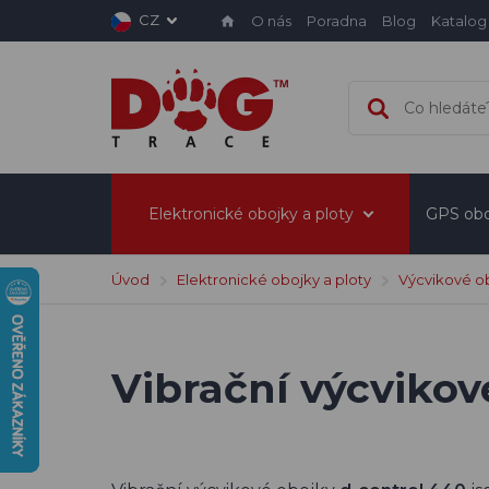
CZ
O nás
Poradna
Blog
Katalog
Elektronické obojky a ploty
GPS obo
Úvod
Elektronické obojky a ploty
Výcvikové o
Vibrační výcvikov