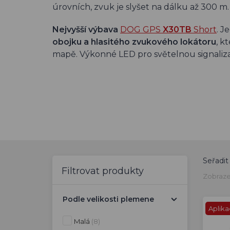
úrovních, zvuk je slyšet na dálku až 300 m.
Nejvyšší výbava
DOG GPS
X30TB
Short
. J
obojku a hlasitého zvukového lokátoru
, k
mapě. Výkonné LED pro světelnou signaliza
Seřadit
Filtrovat produkty
Zobraze
Podle velikosti plemene
Aplik
Malá
(8)