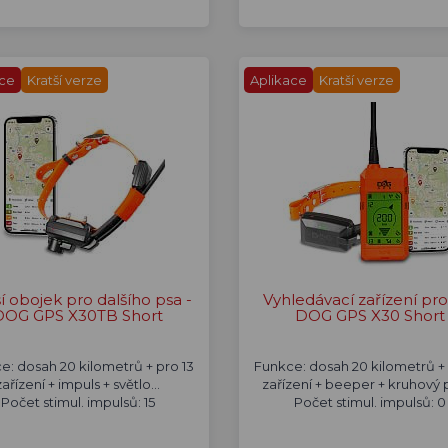
ace
Kratší verze
Aplikace
Kratší verze
ší obojek pro dalšího psa -
Vyhledávací zařízení pro
DOG GPS X30TB Short
DOG GPS X30 Short
e: dosah 20 kilometrů + pro 13
Funkce: dosah 20 kilometrů + 
zařízení + impuls + světlo...
zařízení + beeper + kruhový pl
Počet stimul. impulsů: 15
Počet stimul. impulsů: 0