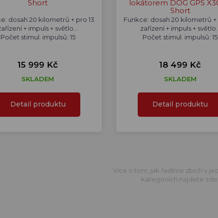
Short
lokátorem DOG GPS X3
Short
e: dosah 20 kilometrů + pro 13
Funkce: dosah 20 kilometrů + 
zařízení + impuls + světlo...
zařízení + impuls + světlo..
Počet stimul. impulsů: 15
Počet stimul. impulsů: 15
15 999 Kč
18 499 Kč
SKLADEM
SKLADEM
Detail produktu
Detail produktu
Více o tom, jak řadíme zboží v jed
kategoriích najdete zde