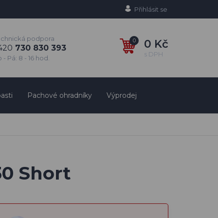
Přihlásit se
echnická podpora
0
0 Kč
420
730 830 393
s DPH
 - Pá: 8 - 16 hod.
asti
Pachové ohradníky
Výprodej
30 Short