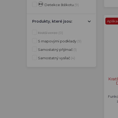
Detekce štěkotu
(9)
Produkty, které jsou:
Aplik
Kratší verze
(0)
S mapovými podklady
(9)
Samostatný přijímač
(1)
Samostatný vysílač
(4)
Krat
Funkc