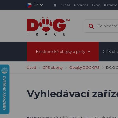
CZ
O nás
Poradna
Blog
Katalog
Elektronické obojky a ploty
GPS obo
Úvod
GPS obojky
Obojky DOG GPS
DOG G
Vyhledávací zaří