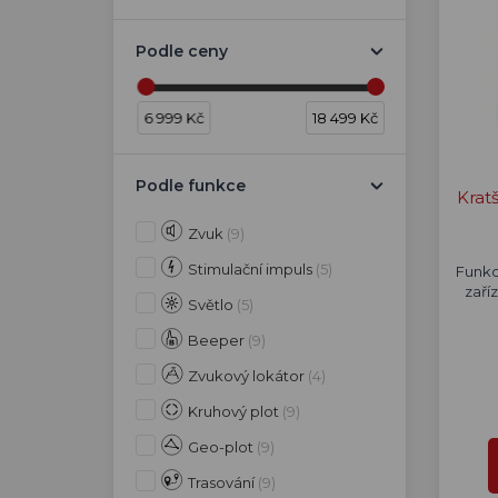
Podle ceny
6 999 Kč
18 499 Kč
Podle funkce
Krat
Zvuk
(9)
Stimulační impuls
(5)
Funkc
zaří
Světlo
(5)
Beeper
(9)
Zvukový lokátor
(4)
Kruhový plot
(9)
Geo-plot
(9)
Trasování
(9)