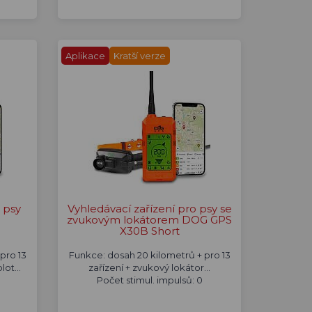
Aplikace
Kratší verze
 psy
Vyhledávací zařízení pro psy se
zvukovým lokátorem DOG GPS
X30B Short
pro 13
Funkce: dosah 20 kilometrů + pro 13
ot...
zařízení + zvukový lokátor...
Počet stimul. impulsů: 0