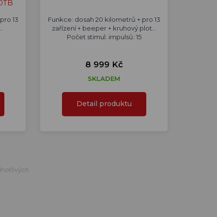
0TB
pro 13
Funkce: dosah 20 kilometrů + pro 13
.
zařízení + beeper + kruhový plot...
Počet stimul. impulsů: 15
8 999 Kč
SKLADEM
Detail produktu
notlivých
.