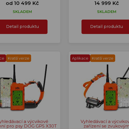
od 10 499 Kč
14 999 Kč
SKLADEM
SKLADEM
Detail produktu
Detail produktu
ace
Kratší verze
Aplikace
Kratší verze
yhledávací a výcvikové
Vyhledávací a výcviko
ení pro psy DOG GPS X30T
zařízení se zvukový