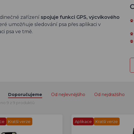
C
edinečné zařízení
spojuje funkci GPS, výcvikového
teré umožňuje sledování psa přes aplikaci v
ci psa ve tmě.
Doporučujeme
Od nejlevnějšího
Od nejdražšího
no 9 z 9 produktů
ace
Kratší verze
Aplikace
Kratší verze