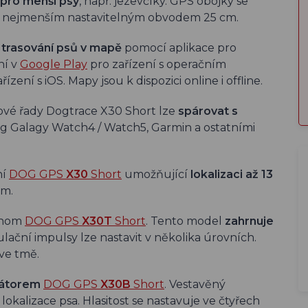
pro menší psy
, např. jezevčíky. GPS obojky se
 s nejmenším nastavitelným obvodem 25 cm.
 trasování psů v mapě
pomocí aplikace pro
ní v
Google Play
pro zařízení s operačním
řízení s iOS. Mapy jsou k dispozici online i offline.
ové řady Dogtrace X30 Short lze
spárovat s
g Galagy Watch4 / Watch5, Garmin a ostatními
ní
DOG GPS
X30
Short
umožňující
lokalizaci až 13
km.
ednom
DOG GPS
X30T
Short
. Tento model
zahrnuje
ulační impulsy lze nastavit v několika úrovních.
 ve tmě.
kátorem
DOG GPS
X30
B
Short
. Vestavěný
lokalizace psa. Hlasitost se nastavuje ve čtyřech