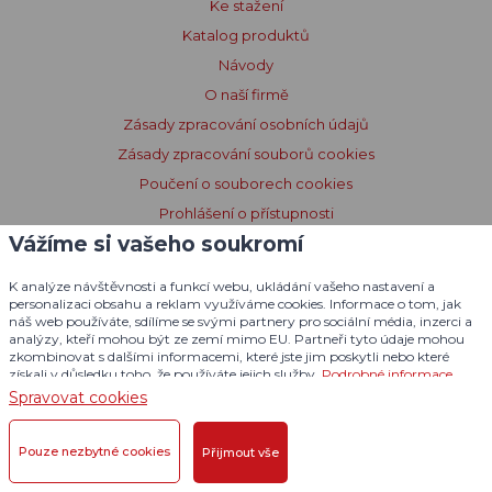
Ke stažení
Katalog produktů
Návody
O naší firmě
Zásady zpracování osobních údajů
Zásady zpracování souborů cookies
Poučení o souborech cookies
Prohlášení o přístupnosti
Vážíme si vašeho soukromí
Licenční podmínky Dogtrace GPS
K analýze návštěvnosti a funkcí webu, ukládání vašeho nastavení a
personalizaci obsahu a reklam využíváme cookies. Informace o tom, jak
náš web používáte, sdílíme se svými partnery pro sociální média, inzerci a
analýzy, kteří mohou být ze zemí mimo EU. Partneři tyto údaje mohou
zkombinovat s dalšími informacemi, které jste jim poskytli nebo které
získali v důsledku toho, že používáte jejich služby.
Podrobné informace
Spravovat cookies
Pouze nezbytné cookies
Přijmout vše