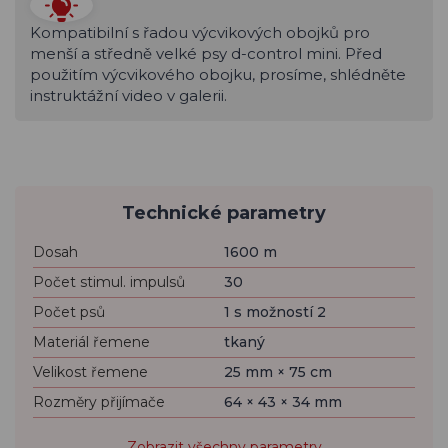
Kompatibilní s řadou výcvikových obojků pro
menší a středně velké psy d-control mini. Před
použitím výcvikového obojku, prosíme, shlédněte
instruktážní video v galerii.
Technické parametry
Dosah
1600 m
Počet stimul. impulsů
30
Počet psů
1 s možností 2
Materiál řemene
tkaný
Velikost řemene
25 mm × 75 cm
Rozměry přijímače
64 × 43 × 34 mm
Zobrazit všechny parametry