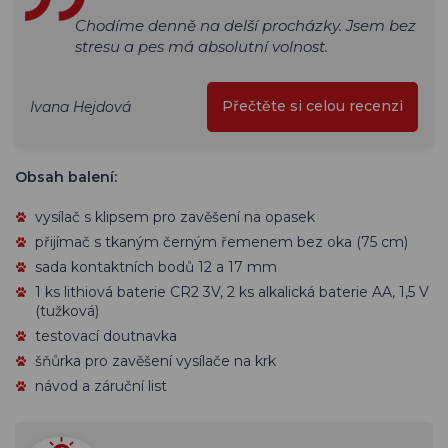
Chodíme denně na delší procházky. Jsem bez
stresu a pes má absolutní volnost.
Přečtěte si celou recenzi
Ivana Hejdová
Obsah balení:
vysílač s klipsem pro zavěšení na opasek
přijímač s tkaným černým řemenem bez oka (75 cm)
sada kontaktních bodů 12 a 17 mm
1 ks lithiová baterie CR2 3V, 2 ks alkalická baterie AA, 1,5 V
(tužková)
testovací doutnavka
šňůrka pro zavěšení vysílače na krk
návod a záruční list