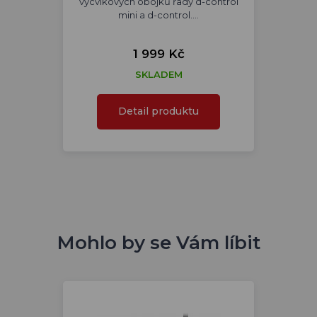
výcvikových obojků řady d-control
mini a d-control.…
1 999 Kč
SKLADEM
Detail produktu
Mohlo by se Vám líbit