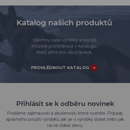
Katalog našich produktů
Všechny naše výrobky si rovněž
můžete prohlédnout v katalogu,
který jsme pro vás připravili.
PROHLÉDNOUT KATALOG
Přihlásit se k odběru novinek
Posíláme zajímavosti a zkušenosti, které oceníte. Případy
správného použití výrobků, jak se o výrobky starat nebo jak
na ně získat slevu.