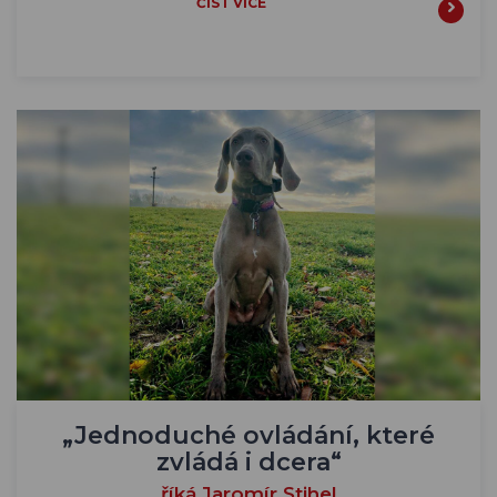
ČÍST VÍCE
„Jednoduché ovládání, které
zvládá i dcera“
říká Jaromír Stihel