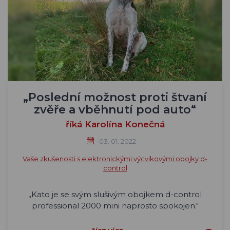
„Poslední možnost proti štvaní
zvěře a vběhnutí pod auto“
říká Karolína Konečná
03. 01. 2022
Vaše zkušenosti s elektronickými výcvikovými obojky d-
control
„
Kato je se svým slušivým obojkem d-control
professional 2000 mini naprosto spokojen."