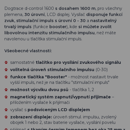
Dogtrace d-control 1600
s dosahem 1600 m
, pro všechny
plemena,
30 úrovní
, LCD displej. Vysílač
disponuje funkcí
zvuk, stimulační impuls s úrovní 0 - 30
a
nastavitelný
trvalý impuls
(funkce
booster
), kde
si můžete zvolit
libovolnou intenzitu stimulačního impulsu
, než máte
navolenou u tlačítka stimulační impuls.
Všeobecné vlastnosti:
samostatné
tlačítko pro vysílání zvukového signálu
volitelná úroveň stimulačního impulsu
(0-30)
funkce tlačítka "Booster"
- možnost nastavit trvale
vyšší impuls, než je na tlačítku "stimulační impuls"
možnost výcviku dvou psů
- tlačítka 1, 2
magnetický systém zapnutí/vypnutí přijímače
–
přiložením vysílače k přijímači
vysílač s
podsvíceným LCD displejem
zobrazení displeje:
úroveň stimul. impulsu, zvolený
obojek 1 nebo 2, stav baterie vysílače, vysílání povelu
přijímač
s tkaným černým řemenem bez oka 25 mm ×