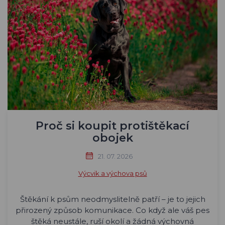
Proč si koupit protištěkací
obojek
21. 07. 2026
Výcvik a výchova psů
Štěkání k psům neodmyslitelně patří – je to jejich
přirozený způsob komunikace. Co když ale váš pes
štěká neustále, ruší okolí a žádná výchovná