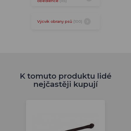
obedience
(115)
Výcvik obrany psů
(100)
K tomuto produktu lidé
nejčastěji kupují