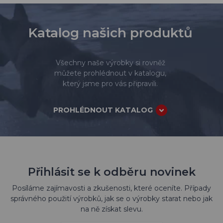
Katalog našich produktů
Všechny naše výrobky si rovněž
můžete prohlédnout v katalogu,
který jsme pro vás připravili.
PROHLÉDNOUT KATALOG
Přihlásit se k odběru novinek
Posíláme zajímavosti a zkušenosti, které oceníte. Případy
správného použití výrobků, jak se o výrobky starat nebo jak
na ně získat slevu.