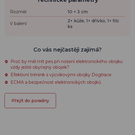
Technické parametry
Rozměr
10 × 3 cm
2× kůže, 1× dřívko, 1× filc
V balení
ks
Co vás nejčastěji zajímá?
Proč by měl mít pes při nošení elektronického obojku
vždy ještě obyčejný obojek?
Efektivní trénink s výcvikovými obojky Dogtrace
ECMA a bezpečnost elektronických obojků
Přejít do poradny