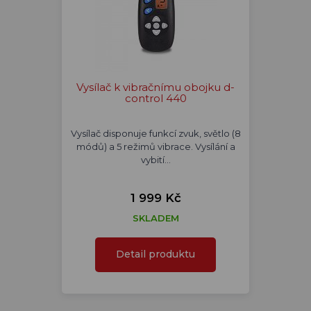
Vysílač k vibračnímu obojku d-
control 440
Vysílač disponuje funkcí zvuk, světlo (8
módů) a 5 režimů vibrace. Vysílání a
vybití…
1 999 Kč
SKLADEM
Detail produktu