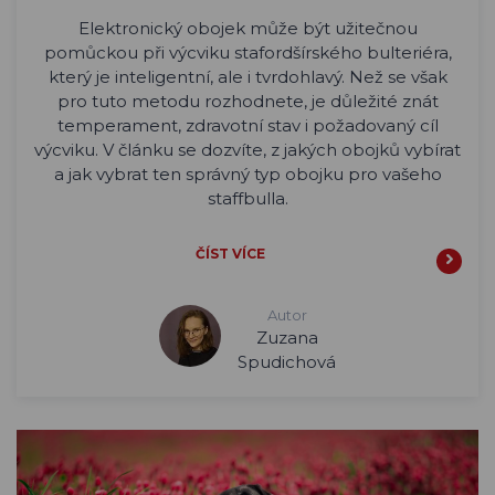
Elektronický obojek může být užitečnou
pomůckou při výcviku stafordšírského bulteriéra,
který je inteligentní, ale i tvrdohlavý. Než se však
pro tuto metodu rozhodnete, je důležité znát
temperament, zdravotní stav i požadovaný cíl
výcviku. V článku se dozvíte, z jakých obojků vybírat
a jak vybrat ten správný typ obojku pro vašeho
staffbulla.
ČÍST VÍCE
Autor
Zuzana
Spudichová