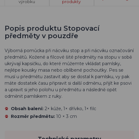
výrobku
produkty
Popis produktu Stopovací
předměty v pouzdře
Výborná pomůcka při nácviku stop a při nácviku označování
předmětů. Kožené a filcové šité předměty na stopu v sobě
ukrývají kapsičku, do které můžemte vkládat pamlsky,
nejlépe kousky masa nebo oblíbené pochoutky. Pes se
musí u předmětu zastavit aby se dostal k pamlsku, vy pak
máte dostatek času připravit si další odměnu, přijít ke psovi
a upravit si jeho polohu u předmětu a následně opět
odměnit pamlskem z ruky.
Obsah balení:
2× kůže, 1× dřívko, 1× filc
Rozměr předmětu:
10 × 3 cm