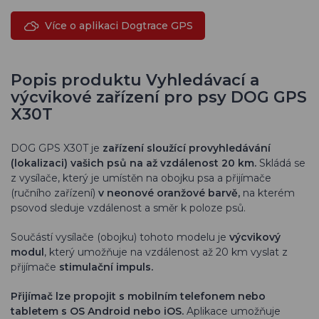
Více o aplikaci Dogtrace GPS
Popis produktu Vyhledávací a
výcvikové zařízení pro psy DOG GPS
X30T
DOG GPS X30T
je
zařízení sloužící pro
vyhledávání
(lokalizaci) vašich psů na až vzdálenost 20 km.
Skládá se
z vysílače, který je umístěn na obojku psa a přijímače
(ručního zařízení)
v neonové oranžové barvě,
na kterém
psovod sleduje vzdálenost a směr k poloze psů.
Součástí vysílače (obojku) tohoto modelu je
výcvikový
modul
, který umožňuje na vzdálenost až 20 km vyslat z
přijímače
stimulační impuls.
Přijímač lze propojit s mobilním telefonem nebo
tabletem s OS Android nebo iOS.
Aplikace umožňuje