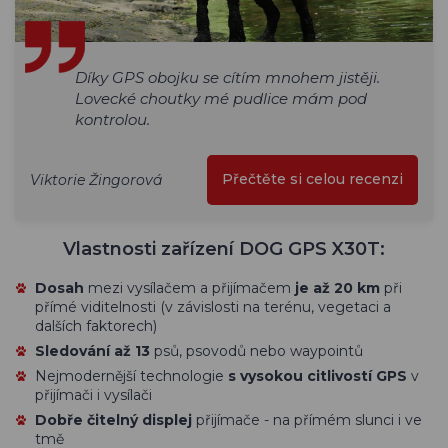
Díky GPS obojku se cítím mnohem jistěji.
Lovecké choutky mé pudlice mám pod
kontrolou.
Přečtěte si celou recenzi
Viktorie Žingorová
Vlastnosti zařízení DOG GPS X30T:
Dosah
mezi vysílačem a přijímačem
je až 20 km
při
přímé viditelnosti (v závislosti na terénu, vegetaci a
dalších faktorech)
Sledování až 13
psů, psovodů nebo waypointů
Nejmodernější technologie
s vysokou citlivostí GPS
v
přijímači i vysílači
Dobře čitelný displej
přijímače - na přímém slunci i ve
tmě