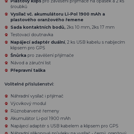
Plastový klips
pro zavěšení přijímače na opasek a 2 ks
šroubků
Vysílač vč. akumulátoru Li-Pol 1900 mAh a
plastového oranžového řemene
Sada kontaktních bodů,
2ks 10 mm, 2ks 17 mm
Testovací doutnavka
Napájecí adaptér duální
, 2 ks USB kabelu s nabíjecím
klipsem pro GPS
Šnůrka
pro zavěšení přijímače
Návod a záruční list
Přepravní taška
Volitelné příslušenství:
Náhradní vysílač i přijímač
Výcvikový modul
Různobarvené řemeny
Akumulátor Li-pol 1900 mAh
Napájecí adaptér s USB kabelem a klipsem pro GPS
Náhradní silikonové průvleky na vysílač - černý, oranžový