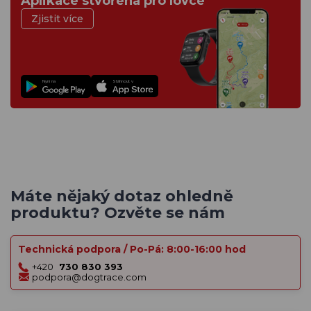
Aplikace stvořena pro lovce
Zjistit více
Nyní na
Stáhnout v
Máte nějaký dotaz ohledně
produktu? Ozvěte se nám
Technická podpora / Po-Pá: 8:00-16:00 hod
+420
730 830 393
podpora@dogtrace.com