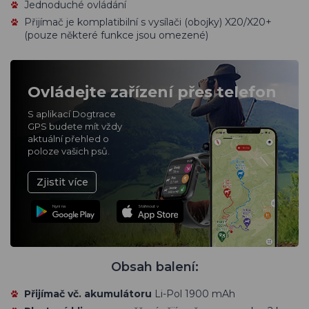
Jednoduché ovládání
Přijímač je komplatibilní s vysílači (obojky) X20/X20+
(pouze některé funkce jsou omezené)
Ovládejte zařízení přes telefon
S aplikací Dogtrace
GPS budete mít vždy
aktuální přehled o
poloze vašich psů.
Zjistit více
Nyní na
Stáhnout v
Obsah balení:
Přijímač vč. akumulátoru
Li-Pol 1900 mAh