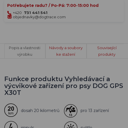
Potřebujete radu? / Po-Pá: 7:00-15:00 hod
+420
731 441 541
objednavky@dogtrace.com
Popis a vlastnosti
Návody a soubory
Související
výrobku
ke stažení
produkty
Funkce produktu Vyhledávací a
výcvikové zařízení pro psy DOG GPS
X30T
dosah 20 kilometrů
pro 13 zařízení
impuls
světlo