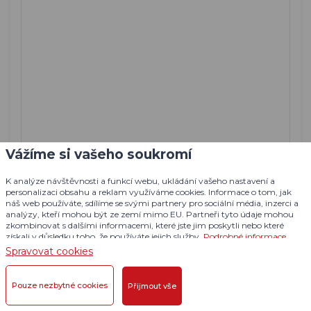
Vážíme si vašeho soukromí
Více informací o tom, jak zpracováváme osobní údaje
K analýze návštěvnosti a funkcí webu, ukládání vašeho nastavení a
personalizaci obsahu a reklam využíváme cookies. Informace o tom, jak
najdete v našich
Zásadách zpracování osobních údajů
.
náš web používáte, sdílíme se svými partnery pro sociální média, inzerci a
analýzy, kteří mohou být ze zemí mimo EU. Partneři tyto údaje mohou
zkombinovat s dalšími informacemi, které jste jim poskytli nebo které
získali v důsledku toho, že používáte jejich služby.
Podrobné informace
Spravovat cookies
Pouze nezbytné cookies
Přijmout vše