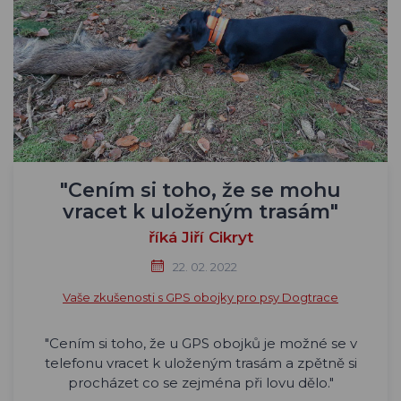
"Cením si toho, že se mohu
vracet k uloženým trasám"
říká Jiří Cikryt
22. 02. 2022
Vaše zkušenosti s GPS obojky pro psy Dogtrace
"Cením si toho, že u GPS obojků je možné se v
telefonu vracet k uloženým trasám a zpětně si
procházet co se zejména při lovu dělo."