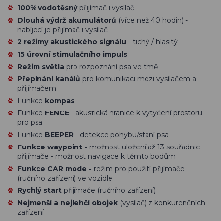
100% vodotěsný
přijímač i vysílač
Dlouhá výdrž akumulátorů
(více než 40 hodin) -
nabíjecí je přijímač i vysílač
2 režimy akustického signálu
- tichý / hlasitý
15 úrovní stimulačního impuls
Režim světla
pro rozpoznání psa ve tmě
Přepínání kanálů
pro komunikaci mezi vysílačem a
přijímačem
Funkce
kompas
Funkce
FENCE
- akustická hranice k vytyčení prostoru
pro psa
Funkce
BEEPER
- detekce pohybu/stání psa
Funkce waypoint
-
možnost uložení až 13 souřadnic
přijímače - možnost navigace k těmto bodům
Funkce CAR mode -
režim pro použití přijímače
(ručního zařízení) ve vozidle
Rychlý start
přijímače (ručního zařízení)
Nejmenší a nejlehčí obojek
(vysílač) z konkurenčních
zařízení