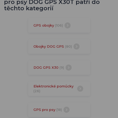
pro psy DOG GPS X30T patří do
těchto kategorií
GPS obojky
(106)
Obojky DOG GPS
(80)
DOG GPS X30
(9)
Elektronické pomůcky
(26)
GPS pro psy
(18)