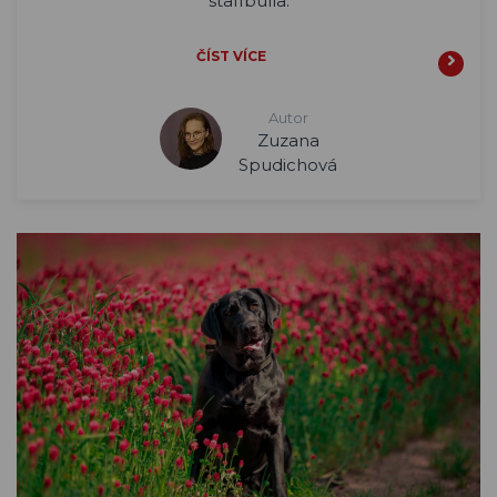
staffbulla.
ČÍST VÍCE
Autor
Zuzana
Spudichová