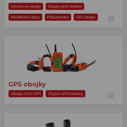
Výcvikové obojky
Obojky proti štěkání
Neviditelné ploty
Příslušenství
GPS obojky
GPS obojky
Obojky DOG GPS
Chytré GPS trackery