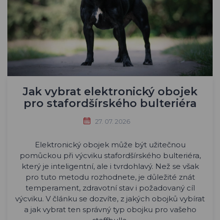
Jak vybrat elektronický obojek
pro stafordšírského bulteriéra
27. 07. 2026
Elektronický obojek může být užitečnou
pomůckou při výcviku stafordšírského bulteriéra,
který je inteligentní, ale i tvrdohlavý. Než se však
pro tuto metodu rozhodnete, je důležité znát
temperament, zdravotní stav i požadovaný cíl
výcviku. V článku se dozvíte, z jakých obojků vybírat
a jak vybrat ten správný typ obojku pro vašeho