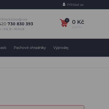
Přihlásit se
echnická podpora
0
0 Kč
420
730 830 393
s DPH
 - Pá: 8 - 16 hod.
asti
Pachové ohradníky
Výprodej