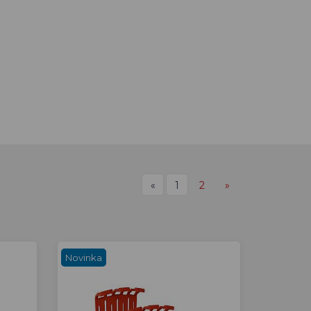
«
1
2
»
Novinka