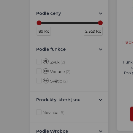
Podle ceny
89 Kč
2 359 Kč
Trac
Podle funkce
Zvuk
(2)
Funk
s
Vibrace
(2)
Pro 
Světlo
(2)
Produkty, které jsou:
Novinka
(8)
Podle výrobce