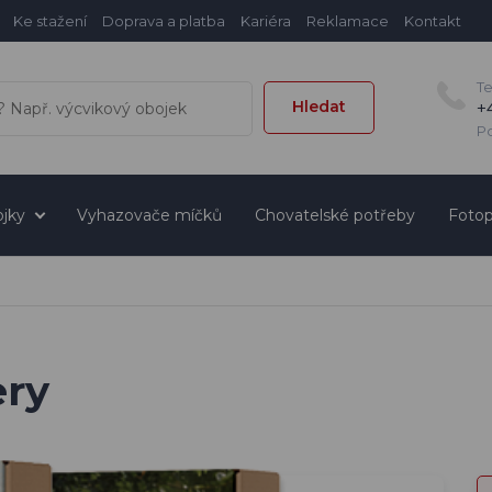
Ke stažení
Doprava a platba
Kariéra
Reklamace
Kontakt
T
Hledat
+
Po
jky
Vyhazovače míčků
Chovatelské potřeby
Fotop
ery