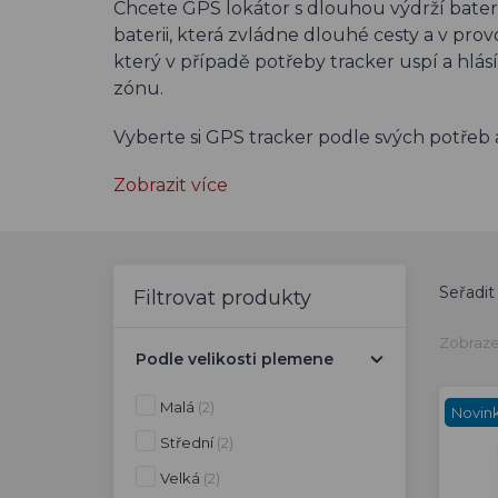
Chcete GPS lokátor s dlouhou výdrží bater
baterii, která zvládne dlouhé cesty a v pr
který v případě potřeby tracker uspí a h
zónu.
Vyberte si GPS tracker podle svých potřeb
Zobrazit více
Seřadit
Filtrovat produkty
Zobraze
Podle velikosti plemene
Malá
(2)
Novin
Střední
(2)
Velká
(2)