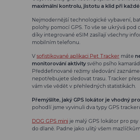
maximální kontrolu, jistotu a klid při kaž
Nejmodernější technologické vybavení, bater
polohy pomocí GPS. To vše se ukrývá pod 
díky integrované eSIM zasílají všechny in
mobilním telefonu.
V
sofistikované aplikaci Pet Tracker
máte
n
monitorování aktivity
svého psího kamaráda
Předdefinované režimy sledování zaznámen
nepotřebujete sledovat trasu. Tracker přes
vám vše vědět v přehledných statistikách.
Přemýšlíte, jaký GPS lokátor je vhodný p
pohodlí jsme vyvinuli dva typy GPS tracker
DOG GPS mini
je malý GPS lokátor pro psy
do dlaně. Padne jako ulitý všem mazlíčkům