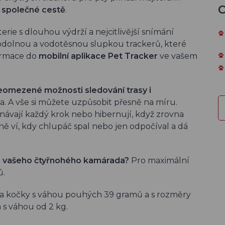
C
dé společné cestě
.
ie s dlouhou výdrží a nejcitlivější snímání
odolnou a vodotěsnou slupkou trackerů, které
formace do
mobilní aplikace Pet Tracker
ve vašem
eomezené možnosti sledování trasy i
. A vše si můžete uzpůsobit přesně na míru.
ávají každý krok nebo hibernují, když zrovna
ně ví, kdy chlupáč spal nebo jen odpočíval a dá
ro vašeho čtyřnohého kamárada?
Pro maximální
ů.
 a kočky s váhou pouhých 39 gramů a s rozměry
 s váhou od 2 kg.