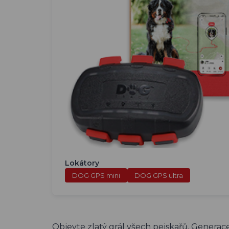
Lokátory
DOG GPS mini
DOG GPS ultra
Objevte zlatý grál všech pejskařů. Generac