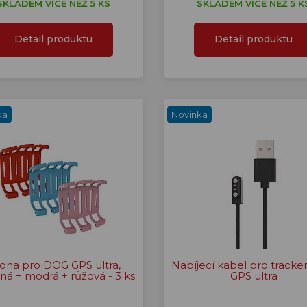
SKLADEM VÍCE NEŽ 5 KS
SKLADEM VÍCE NEŽ 5 K
Detail produktu
Detail produktu
ka
Novinka
ona pro DOG GPS ultra,
Nabíjecí kabel pro track
ná + modrá + růžová - 3 ks
GPS ultra