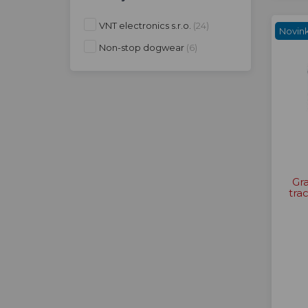
VNT electronics s.r.o.
(24)
Novin
Non-stop dogwear
(6)
Gra
tra