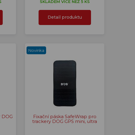
S
SKLADEM VÍCE NEŽ 5 KS
Detail produktu
Novinka
er DOG
Fixační páska SafeWrap pro
trackery DOG GPS mini, ultra