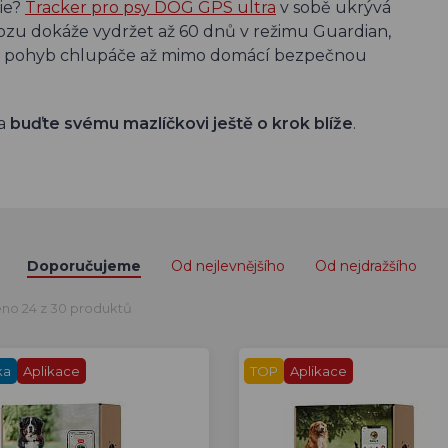
ie?
Tracker pro psy DOG GPS ultra
v sobě ukrývá
ovozu dokáže vydržet až 60 dnů v režimu Guardian,
lásí pohyb chlupáče až mimo domácí bezpečnou
 a
buďte svému mazlíčkovi ještě o krok blíže
.
Doporučujeme
Od nejlevnějšího
Od nejdražšího
no 24 z 30 produktů
ka
Aplikace
TOP
Aplikace