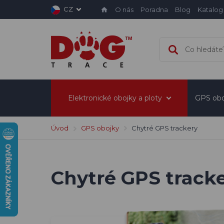
CZ
O nás
Poradna
Blog
Katalog
Elektronické obojky a ploty
GPS obo
Úvod
GPS obojky
Chytré GPS trackery
Chytré GPS track