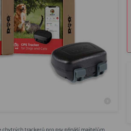
e chytrých trackerů pro psy přináší majitelům