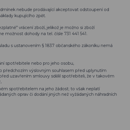
odmínek nebude prodávající akceptovat odstoupení od
áklady kupujícího zpět.
platné" vrácení zboží, jelikož je možno si zboží
 možnost dohody na tel. čísle 731 441 541.
ouladu s ustanovením § 1837 občanského zákoníku nemá
ní spotřebitele nebo pro jeho osobu,
 jeho předchozím výslovným souhlasem před uplynutím
před uzavřením smlouvy sdělil spotřebiteli, že v takovém
,
ém spotřebitelem na jeho žádost; to však neplatí
ádaných oprav či dodání jiných než vyžádaných náhradních