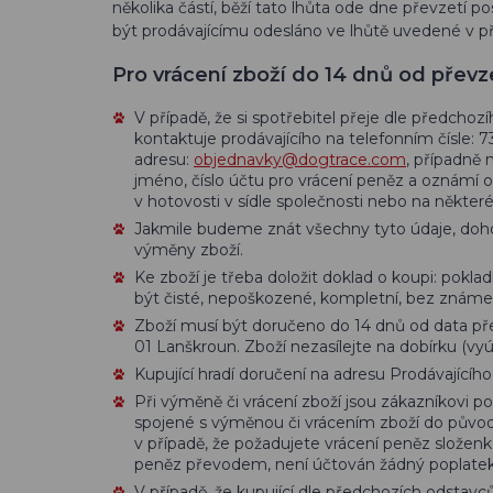
několika částí, běží tato lhůta ode dne převzetí 
být prodávajícímu odesláno ve lhůtě uvedené v p
Pro vrácení zboží do 14 dnů od převze
V případě, že si spotřebitel přeje dle předcho
kontaktuje prodávajícího na telefonním čísle: 
adresu:
objednavky@dogtrace.com
, případně 
jméno, číslo účtu pro vrácení peněz a oznámí 
v hotovosti v sídle společnosti nebo na někter
Jakmile budeme znát všechny tyto údaje, doh
výměny zboží.
Ke zboží je třeba doložit doklad o koupi: poklad
být čisté, nepoškozené, kompletní, bez známe
Zboží musí být doručeno do 14 dnů od data přev
01 Lanškroun. Zboží nezasílejte na dobírku (vy
Kupující hradí doručení na adresu Prodávajícího
Při výměně či vrácení zboží jsou zákazníkovi 
spojené s výměnou či vrácením zboží do půvo
v případě, že požadujete vrácení peněz složenk
peněz převodem, není účtován žádný poplatek
V případě, že kupující dle předchozích odstavc