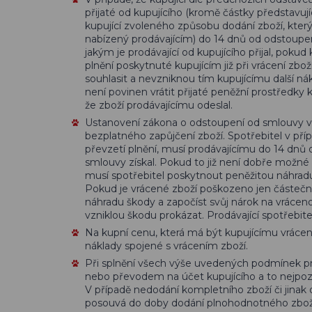
přijaté od kupujícího (kromě částky představuj
kupující zvoleného způsobu dodání zboží, který
nabízený prodávajícím) do 14 dnů od odstoupe
jakým je prodávající od kupujícího přijal, pokud k
plnění poskytnuté kupujícím již při vrácení zbo
souhlasit a nevzniknou tím kupujícímu další nák
není povinen vrátit přijaté peněžní prostředky 
že zboží prodávajícímu odeslal.
Ustanovení zákona o odstoupení od smlouvy ve
bezplatného zapůjčení zboží. Spotřebitel v pří
převzetí plnění, musí prodávajícímu do 14 dnů
smlouvy získal. Pokud to již není dobře možné
musí spotřebitel poskytnout peněžitou náhradu
Pokud je vrácené zboží poškozeno jen částečně,
náhradu škody a započíst svůj nárok na vrácen
vzniklou škodu prokázat. Prodávající spotřebite
Na kupní cenu, která má být kupujícímu vrácen
náklady spojené s vrácením zboží.
Při splnění všech výše uvedených podmínek pro
nebo převodem na účet kupujícího a to nejpozd
V případě nedodání kompletního zboží či jin
posouvá do doby dodání plnohodnotného zbož