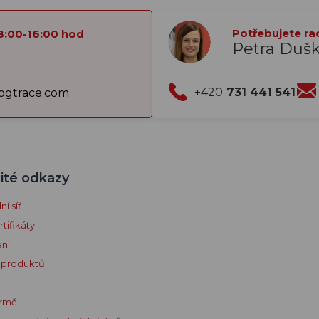
Potřebujete ra
8:00-16:00 hod
Petra Duš
+420
731 441 541
gtrace.com
ité odkazy
í síť
tifikáty
ení
 produktů
irmě