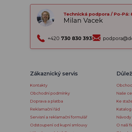
Technická podpora / Po-Pá: 
Milan Vacek
+420
730 830 393
podpora@do
Zákaznický servis
Důlež
Kontakty
Obchodn
Obchodní podmínky
Naše cer
Doprava a platba
Ke staž
Reklamační řád
Katalog
Servisní a reklamační formulář
Návody
Odstoupení od kupní smlouvy
O naší f