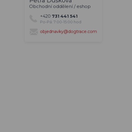
Petra Dušková
Obchodní oddělení / eshop
+420
731 441 541
Po-Pá: 7:00-15:00 hod
objednavky@dogtrace.com