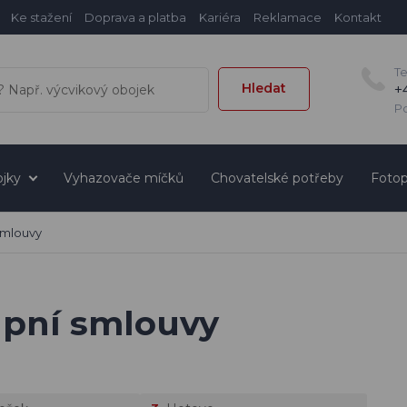
Ke stažení
Doprava a platba
Kariéra
Reklamace
Kontakt
T
Hledat
+
Po
jky
Vyhazovače míčků
Chovatelské potřeby
Fotop
smlouvy
upní smlouvy