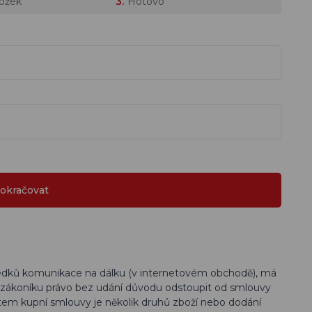
ložek
Hotovo
edků komunikace na dálku (v internetovém obchodě), má
o zákoníku právo bez udání důvodu odstoupit od smlouvy
ětem kupní smlouvy je několik druhů zboží nebo dodání