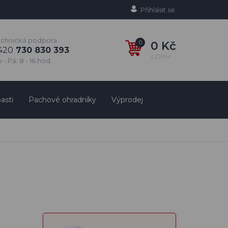
Přihlásit se
echnická podpora
0
0 Kč
420
730 830 393
s DPH
 - Pá: 8 - 16 hod.
asti
Pachové ohradníky
Výprodej