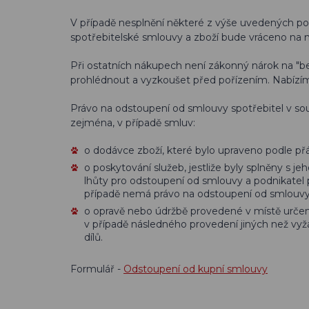
V případě nesplnění některé z výše uvedených p
spotřebitelské smlouvy a zboží bude vráceno na n
Při ostatních nákupech není zákonný nárok na "bez
prohlédnout a vyzkoušet před pořízením. Nabízíme
Právo na odstoupení od smlouvy spotřebitel v s
zejména, v případě smluv:
o dodávce zboží, které bylo upraveno podle přá
o poskytování služeb, jestliže byly splněny s
lhůty pro odstoupení od smlouvy a podnikatel 
případě nemá právo na odstoupení od smlouvy
o opravě nebo údržbě provedené v místě určen
v případě následného provedení jiných než vyž
dílů.
Formulář -
Odstoupení od kupní smlouvy