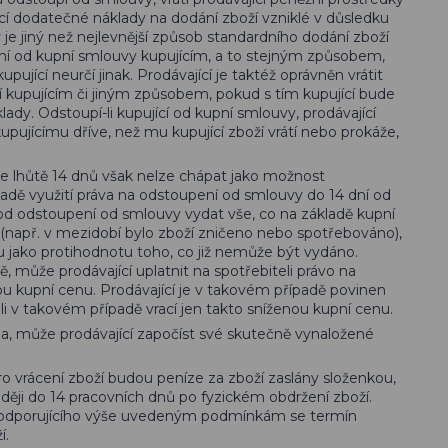
ící dodatečné náklady na dodání zboží vzniklé v důsledku
 je jiný než nejlevnější způsob standardního dodání zboží
ní od kupní smlouvy kupujícím, a to stejným způsobem,
upující neurčí jinak. Prodávající je taktéž oprávněn vrátit
ží kupujícím či jiným způsobem, pokud s tím kupující bude
lady. Odstoupí-li kupující od kupní smlouvy, prodávající
kupujícímu dříve, než mu kupující zboží vrátí nebo prokáže,
 lhůtě 14 dnů však nelze chápat jako možnost
padě využití práva na odstoupení od smlouvy do 14 dní od
 od odstoupení od smlouvy vydat vše, co na základě kupní
 (např. v mezidobí bylo zboží zničeno nebo spotřebováno),
 jako protihodnotu toho, co již nemůže být vydáno.
 může prodávající uplatnit na spotřebiteli právo na
ou kupní cenu. Prodávající je v takovém případě povinen
li v takovém případě vrací jen takto sníženou kupní cenu.
a, může prodávající započíst své skutečně vynaložené
 vrácení zboží budou peníze za zboží zaslány složenkou,
ěji do 14 pracovních dnů po fyzickém obdržení zboží.
ak odporujícího výše uvedeným podmínkám se termín
í.