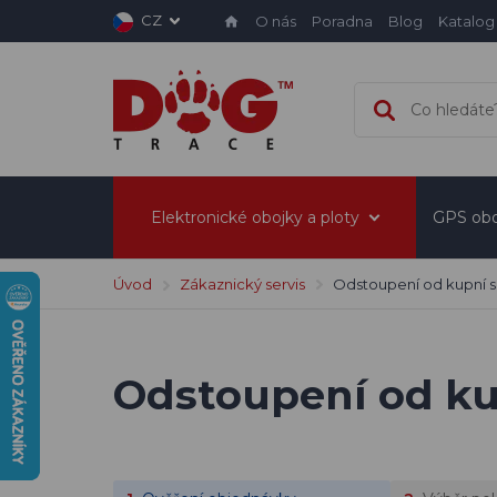
CZ
O nás
Poradna
Blog
Katalog
Elektronické obojky a ploty
GPS obo
Úvod
Zákaznický servis
Odstoupení od kupní 
Odstoupení od k