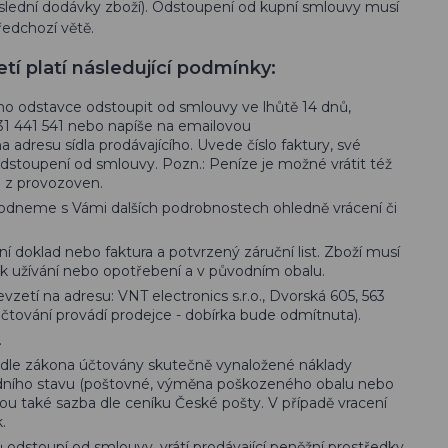
poslední dodávky zboží). Odstoupení od kupní smlouvy musí
ředchozí větě.
tí platí následující podmínky:
zího odstavce odstoupit od smlouvy ve lhůtě 14 dnů,
731 441 541 nebo napíše na emailovou
na adresu sídla prodávajícího. Uvede číslo faktury, své
odstoupení od smlouvy. Pozn.: Peníze je možné vrátit též
é z provozoven.
odneme s Vámi dalších podrobnostech ohledně vrácení či
ní doklad nebo faktura a potvrzený záruční list. Zboží musí
k užívání nebo opotřebení a v původním obalu.
zetí na adresu: VNT electronics s.r.o., Dvorská 605, 563
účtování provádí prodejce - dobírka bude odmítnuta).
.
podle zákona účtovány skutečně vynaložené náklady
dního stavu (poštovné, výměna poškozeného obalu nebo
ou také sazba dle ceníku České pošty. V případě vracení
.
ů odstoupí od smlouvy, vrátí prodávající peněžní prostředky