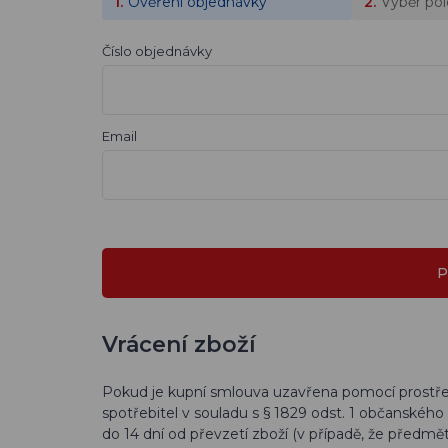
Ověření objednávky
Výběr po
Číslo objednávky
Email
Vrácení zboží
Pokud je kupní smlouva uzavřena pomocí prostř
spotřebitel v souladu s § 1829 odst. 1 občanskéh
do 14 dní od převzetí zboží (v případě, že předm