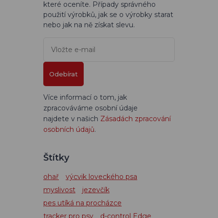
které oceníte. Případy správného
použití výrobků, jak se o výrobky starat
nebo jak na ně získat slevu.
Odebírat
Více informací o tom, jak
zpracováváme osobní údaje
najdete v našich
Zásadách zpracování
osobních údajů
.
Štítky
ohař
výcvik loveckého psa
myslivost
jezevčík
pes utíká na procházce
tracker pro psy
d-control Edge