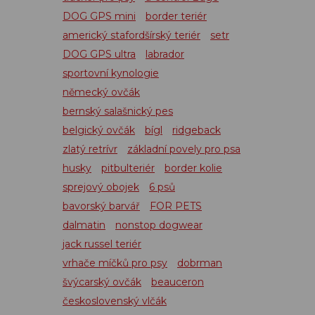
DOG GPS mini
border teriér
americký stafordšírský teriér
setr
DOG GPS ultra
labrador
sportovní kynologie
německý ovčák
bernský salašnický pes
belgický ovčák
bígl
ridgeback
zlatý retrívr
základní povely pro psa
husky
pitbulteriér
border kolie
sprejový obojek
6 psů
bavorský barvář
FOR PETS
dalmatin
nonstop dogwear
jack russel teriér
vrhače míčků pro psy
dobrman
švýcarský ovčák
beauceron
československý vlčák