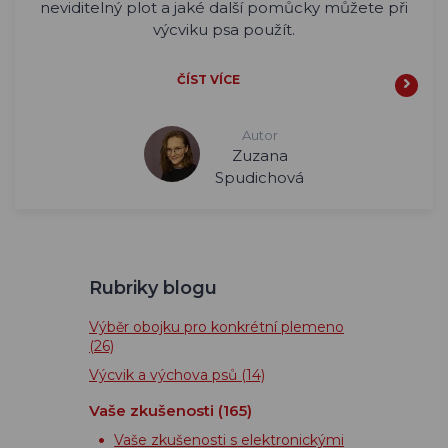
neviditelný plot a jaké další pomůcky můžete při
výcviku psa použít.
ČÍST VÍCE
Autor
Zuzana
Spudichová
Rubriky blogu
Výběr obojku pro konkrétní plemeno
(26)
Výcvik a výchova psů
(14)
Vaše zkušenosti
(165)
Vaše zkušenosti s elektronickými