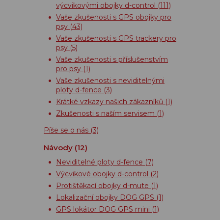
výcvikovými obojky d-control
(111)
Vaše zkušenosti s GPS obojky pro
psy
(43)
Vaše zkušenosti s GPS trackery pro
psy
(5)
Vaše zkušenosti s příslušenstvím
pro psy
(1)
Vaše zkušenosti s neviditelnými
ploty d-fence
(3)
Krátké vzkazy našich zákazníků
(1)
Zkušenosti s naším servisem
(1)
Píše se o nás
(3)
Návody
(12)
Neviditelné ploty d-fence
(7)
Výcvikové obojky d-control
(2)
Protištěkací obojky d-mute
(1)
Lokalizační obojky DOG GPS
(1)
GPS lokátor DOG GPS mini
(1)