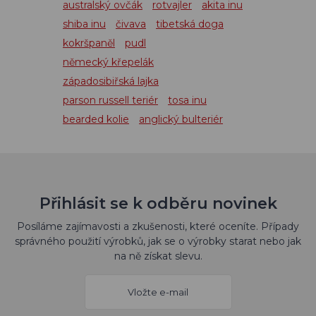
australský ovčák
rotvajler
akita inu
shiba inu
čivava
tibetská doga
kokršpaněl
pudl
německý křepelák
západosibiřská lajka
parson russell teriér
tosa inu
bearded kolie
anglický bulteriér
Přihlásit se k odběru novinek
Posíláme zajímavosti a zkušenosti, které oceníte. Případy
správného použití výrobků, jak se o výrobky starat nebo jak
na ně získat slevu.