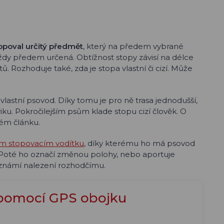
opoval určitý předmět
, který na předem vybrané
e vždy předem určená. Obtížnost stopy závisí na délce
. Rozhoduje také, zda je stopa vlastní či cizí. Může
lastní psovod. Díky tomu je pro ně trasa jednodušší,
iku. Pokročilejším psům klade stopu cizí člověk. O
iném článku.
m stopovacím vodítku
, díky kterému ho má psovod
 Poté ho označí změnou polohy, nebo aportuje
oznámí nalezení rozhodčímu.
 pomocí GPS obojku