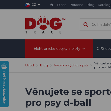
CZ
O nás
Poradna
Blog
Katalog
Elektronické obojky a ploty
GPS obo
Věnujete s
Úvod
Blog
Výcvik a výchova psů
pro psy d-
Věnujete se sport
pro psy d-ball