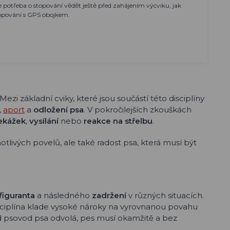
 potřeba o stopování vědět ještě před zahájením výcviku, jak
topování s GPS obojkem.
zi základní cviky, které jsou součástí této disciplíny
,
aport
a
odložení psa
. V pokročilejších zkouškách
řekážek
,
vysílání
nebo
reakce na střelbu
.
tlivých povelů, ale také radost psa, která musí být
figuranta
a následného
zadržení
v různých situacích.
disciplína klade vysoké nároky na vyrovnanou povahu
ud psovod psa odvolá, pes musí okamžitě a bez