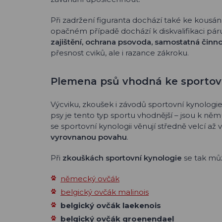
Při zadržení figuranta dochází také ke kousán
opačném případě dochází k diskvalifikaci pár
zajištění, ochrana psovoda, samostatná činno
přesnost cviků, ale i razance zákroku.
Plemena psů vhodná ke sportovn
Výcviku, zkoušek i závodů sportovní kynologi
psy je tento typ sportu vhodnější – jsou k n
se sportovní kynologii věnují středně velcí až ve
vyrovnanou povahu
.
Při
zkouškách sportovní kynologie
se tak můž
německý ovčák
belgický ovčák malinois
belgický ovčák laekenois
belgický ovčák groenendael