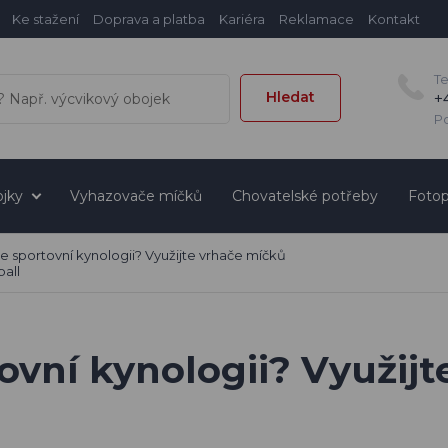
Ke stažení
Doprava a platba
Kariéra
Reklamace
Kontakt
T
Hledat
+
Po
jky
Vyhazovače míčků
Chovatelské potřeby
Fotop
e sportovní kynologii? Využijte vrhače míčků
ball
ovní kynologii? Využij