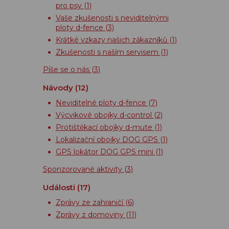
pro psy
(1)
Vaše zkušenosti s neviditelnými
ploty d-fence
(3)
Krátké vzkazy našich zákazníků
(1)
Zkušenosti s naším servisem
(1)
Píše se o nás
(3)
Návody
(12)
Neviditelné ploty d-fence
(7)
Výcvikové obojky d-control
(2)
Protištěkací obojky d-mute
(1)
Lokalizační obojky DOG GPS
(1)
GPS lokátor DOG GPS mini
(1)
Sponzorované aktivity
(3)
Události
(17)
Zprávy ze zahraničí
(6)
Zprávy z domoviny
(11)