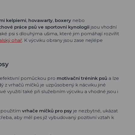
mi kelpiemi
,
hovawarty
,
boxery
nebo
chové práce psů ve sportovní kynologii
jsou vhodní
také psi s dlouhýma ušima, které jim pomáhají rozvířit
talský ohař
. K výcviku obrany jsou zase nejlépe
psy
 efektivní pomůckou pro
motivační trénink
psů
a lze
aždý z vrhačů míčků je uzpůsobený k nácviku jiné
vé využití také při služebním výcviku a vhodné jsou i
s použitím
vrhače míčků pro psy
je nezbytné, ukázat
třeba, aby měl pes již vybudovaný pozitivní vztah k