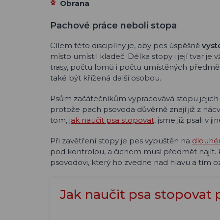
Obrana
Pachové práce neboli stopa
Cílem této disciplíny je, aby pes úspěšně
vyst
místo umístil kladeč. Délka stopy i její tvar j
trasy, počtu lomů i počtu umístěných předmětů
také být křížená další osobou.
Psům začátečníkům vypracovává stopu jejich v
protože pach psovoda důvěrně znají již z nácv
tom,
jak naučit psa stopovat
, jsme již psali v j
Při zavětření stopy je pes vypuštěn na
dlouhé
pod kontrolou, a čichem musí předmět najít.
psovodovi, který ho zvedne nad hlavu a tím 
Jak naučit psa stopovat