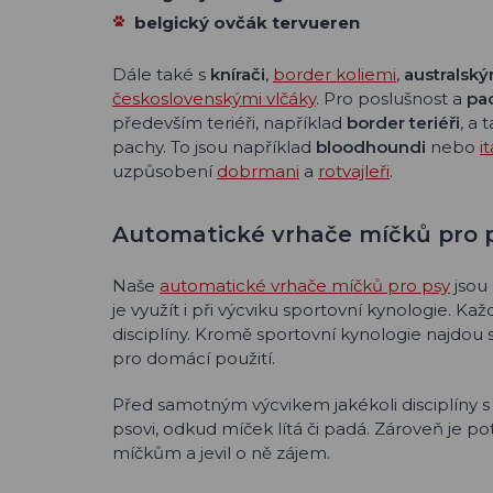
belgický ovčák tervueren
Dále také s
knírači
,
border koliemi
,
australský
československými vlčáky
. Pro poslušnost a
pa
především teriéři, například
border teriéři
, a 
pachy. To jsou například
bloodhoundi
nebo
i
uzpůsobení
dobrmani
a
rotvajleři
.
Automatické vrhače míčků pro 
Naše
automatické vrhače míčků pro psy
jsou
je využít i při výcviku sportovní kynologie. K
disciplíny. Kromě sportovní kynologie najdou s
pro domácí použití.
Před samotným výcvikem jakékoli disciplíny 
psovi, odkud míček lítá či padá. Zároveň je po
míčkům a jevil o ně zájem.