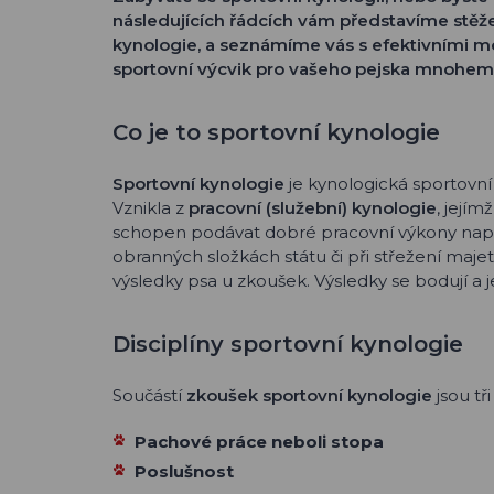
následujících řádcích vám představíme stěžejn
kynologie, a seznámíme vás s efektivními m
sportovní výcvik pro vašeho pejska mnohem z
Co je to sportovní kynologie
Sportovní kynologie
je kynologická sportovní 
Vznikla z
pracovní (služební) kynologie
, jejím
schopen podávat dobré pracovní výkony napřík
obranných složkách státu či při střežení majet
výsledky psa u zkoušek. Výsledky se bodují a 
Disciplíny sportovní kynologie
Součástí
zkoušek sportovní kynologie
jsou tři
Pachové práce neboli stopa
Poslušnost