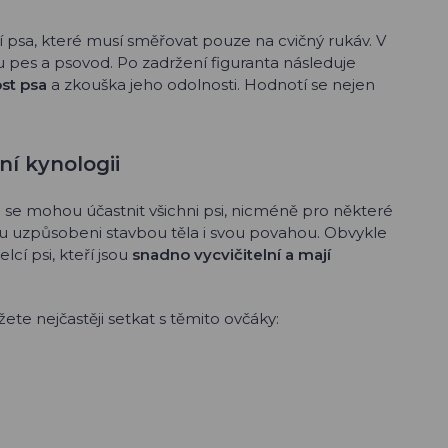
í psa, které musí směřovat pouze na cvičný rukáv. V
u pes a psovod. Po zadržení figuranta následuje
st psa
a zkouška jeho odolnosti. Hodnotí se nejen
í kynologii
e se mohou účastnit všichni psi, nicméně pro některé
ěmu uzpůsobeni stavbou těla i svou povahou. Obvykle
lcí psi, kteří jsou
snadno vycvičitelní a mají
ete nejčastěji setkat s těmito ovčáky: