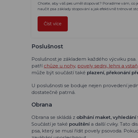
Chcete, aby váš pes uměl stopovat? Poradíme vám, co je
naučit psa základy stopování a jak efektivně trénovat s
Číst více
Poslušnost
Poslušnost je základem každého výcviku psa. Me
patří
chůze u nohy
,
povely sedni, lehni a vstaň
může být součástí také
plazení, překonání p
U poslušnosti se boduje nejen provedení jedno
dostatečně patrná.
Obrana
Obrana se skládá z
obíhání maket, vyhledání 
Součástí je také
pouštění
a další cviky. Tato 
psa, který se musí řídit povely psovoda. Pok
zaváhání uposlechnout.