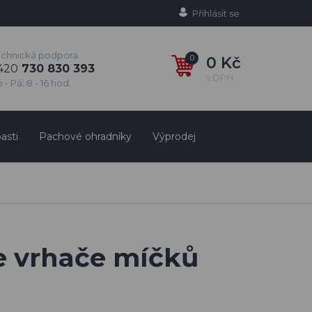
Přihlásit se
echnická podpora
0
0 Kč
420
730 830 393
s DPH
 - Pá: 8 - 16 hod.
asti
Pachové ohradníky
Výprodej
te vrhače míčků