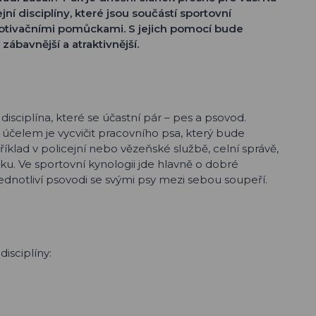
í disciplíny, které jsou součástí sportovní
otivačními pomůckami. S jejich pomocí bude
ábavnější a atraktivnější.
disciplína, které se účastní pár – pes a psovod.
ž účelem je vycvičit pracovního psa, který bude
lad v policejní nebo vězeňské službě, celní správě,
ku. Ve sportovní kynologii jde hlavně o dobré
jednotliví psovodi se svými psy mezi sebou soupeří.
 disciplíny: