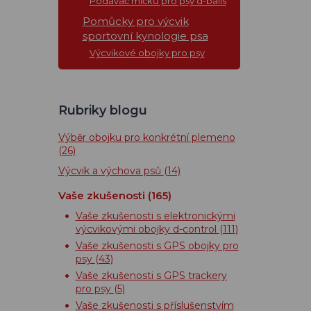
Podavač míčků pro psy d-balls
Pomůcky pro výcvik
sportovní kynologie psa
Výcvikové obojky pro psy
Rubriky blogu
Výběr obojku pro konkrétní plemeno
(26)
Výcvik a výchova psů
(14)
Vaše zkušenosti
(165)
Vaše zkušenosti s elektronickými
výcvikovými obojky d-control
(111)
Vaše zkušenosti s GPS obojky pro
psy
(43)
Vaše zkušenosti s GPS trackery
pro psy
(5)
Vaše zkušenosti s příslušenstvím