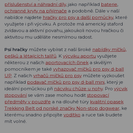
příslušenství a náhradní díly
, jako například
baterie
,
ochranné kryty na přijímače
a podobně. Dále v naší
nabídce najdete
hračky pro psy a další pomůcky
, které
využijete i při výcviku. A protože má americký staford
zvídavou a aktivní povahu, jakoukoli novou hračkou či
aktivitou mu uděláte nesmírnou radost.
Psí hračky
můžete vybírat z naší široké
nabídky míčků,
pešků a létajících talířů
. K
výcviku aportu
využijete
některou z našich
aportovacích činek
a skvělým
pomocníkem je také
vyhazovač míčků pro psy d-ball
UP
. Z našich
vrhačů míčků pro psy
můžete vyzkoušet
například
podavač míčků pro psy d-ball mini
, který je
ideální pomůckou při
nácviku chůze u nohy
. Pro
výcvik
stopování
se vám zase mohou hodit
stopovací
předměty v pouzdře
a na dlouhé túry
kvalitní opasek
Trekking Belt od norské značky Non-stop dogwear,
ke
kterému snadno připojíte
vodítko
a ruce tak budete
mít volné.