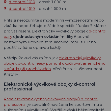
d-control 1010
– dosah 1 000 m
d-control 1610
– dosah 1 600 m
Příliš si nerozumíte s moderními vymoženostmi nebo
zkrátka nepotřebujete žádné speciální funkce? Máme
pro vás řešení. Elektronický výcvikový obojek
d-control
easy
s
jednoduchým ovládáním
díky 6 pevně
nastaveným úrovním stimulačního impulsu. Jeho
použití zvládne opravdu každý.
Náš tip:
Pokud vás zajímá, jak
elektronický výcvikový
obojek d-control easy pomohl ukočírovat amerického
staforda při procházkách
, přečtěte si zkušenost paní
Kristýny.
Elektronické výcvikové obojky d-control
professional
Řada elektronických výcvikových obojků d-control
professional
je speciálně navržena ke sportovnímu a
služebnímu výcviku psů. Využijí je však i běžní majitelé