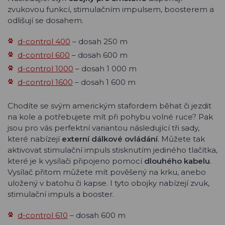
zvukovou funkcí, stimulačním impulsem, boosterem a
odlišují se dosahem.
d-control 400
– dosah 250 m
d-control 600
– dosah 600 m
d-control 1000
– dosah 1 000 m
d-control 1600
– dosah 1 600 m
Chodíte se svým americkým stafordem běhat či jezdit
na kole a potřebujete mít při pohybu volné ruce? Pak
jsou pro vás perfektní variantou následující tři sady,
které nabízejí
externí dálkové ovládání
. Můžete tak
aktivovat stimulační impuls stisknutím jediného tlačítka,
které je k vysílači připojeno pomocí
dlouhého kabelu
.
Vysílač přitom můžete mít pověšený na krku, anebo
uložený v batohu či kapse. I tyto obojky nabízejí zvuk,
stimulační impuls a booster.
d-control 610
– dosah 600 m