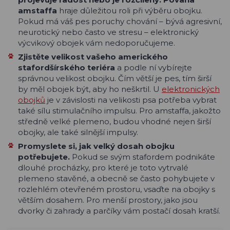
amstaffa
hraje důležitou roli při výběru obojku.
Pokud má váš pes poruchy chování – bývá agresivní,
neurotický nebo často ve stresu – elektronický
výcvikový obojek vám nedoporučujeme.
Zjistěte velikost vašeho amerického
stafordšírského teriéra
a podle ní vybírejte
správnou velikost obojku. Čím větší je pes, tím širší
by měl obojek být, aby ho neškrtil. U
elektronických
obojků
je v závislosti na velikosti psa potřeba vybrat
také sílu stimulačního impulsu. Pro amstaffa, jakožto
středně velké plemeno, budou vhodné nejen širší
obojky, ale také silnější impulsy.
Promyslete si, jak velký dosah obojku
potřebujete.
Pokud se svým stafordem podnikáte
dlouhé procházky, pro které je toto vytrvalé
plemeno stavěné, a obecně se často pohybujete v
rozlehlém otevřeném prostoru, vsaďte na obojky s
větším dosahem. Pro menší prostory, jako jsou
dvorky či zahrady a parčíky vám postačí dosah kratší.