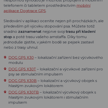
nespornou výhodou je možnost propojení s mobilním
telefonem či tabletem prostřednictvím
mobilní
aplikace Dogtrace GPS
.
Sledování v aplikaci oceníte nejen při procházkách, ale
především při výcviku stopování psa. Můžete totiž
snadno
zaznamenat
nejprve svoji
trasu při kladení
stop
a poté trasu vašeho amstaffa. Díky tomu
jednoduše zjistíte, v jakém bodě se pejsek zastavil
nebo z trasy uhnul.
DOG GPS X30
– lokalizační zařízení bez výcvikového
modulu
DOG GPS X30T
– lokalizační a výcvikové zařízení pro
psy se stimulačním impulsem
DOG GPS X30B
– lokalizační a výcvikový obojek s
hlasitým zvukovým lokátorem
DOG GPS X30TB
– lokalizační výcvikový obojek s
hlasitým zvukovým lokátorem i stimulačním
impulsem