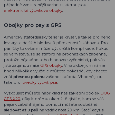
případně zvolit silnější variantu, kterou jsou
elektronické výcvikové obojky
.
Obojky pro psy s GPS
Americký stafordšírský teriér je krysař, a tak je pro něho
lov krys a dalších hlodavců přirozeností i zábavou. Pro
páníčky to ovšem může být určitá komplikace. Pokud
se vám stává, že se staford na procházkách zaběhne,
protože nějakého toho hlodavce vyčenichá, pak vás
jistě zaujmou naše
GPS obojky
. V nabídce jich máme
hned několik a využít je můžete pokaždé, kdy chcete
znát
přesnou polohu
vašeho staforda. Vhodné jsou
také pro
lovecký výcvik psa
.
Vyzkoušet můžete například náš základní obojek
DOG
GPS X20
, díky kterému okamžitě zjistíte, kam se váš
pejsek zaběhl. S jeho pomocí můžete souběžně
sledovat až 9 psů
na vzdálenost 20 km. Stačí když si