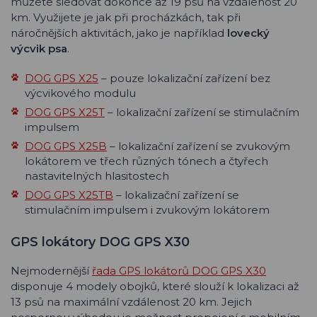
můžete sledovat dokonce až 19 psů na vzdálenost 20
km. Využijete je jak při procházkách, tak při
náročnějších aktivitách, jako je například
lovecký
výcvik psa
.
DOG GPS X25
– pouze lokalizační zařízení bez
výcvikového modulu
DOG GPS X25T
– lokalizační zařízení se stimulačním
impulsem
DOG GPS X25B
– lokalizační zařízení se zvukovým
lokátorem ve třech různých tónech a čtyřech
nastavitelných hlasitostech
DOG GPS X25TB
– lokalizační zařízení se
stimulačním impulsem i zvukovým lokátorem
GPS lokátory DOG GPS X30
Nejmodernější
řada GPS lokátorů DOG GPS X30
disponuje 4 modely obojků, které slouží k lokalizaci až
13 psů na maximální vzdálenost 20 km. Jejich