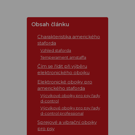
Obsah článku
Charakteristika amerického
staforda
Vzhled staforda
Temperament amstaffa
Čím se řídit při výběru
elektronického obojku
Elektronické obojky pro
amerického staforda
Výcvikové obojky pro psy řady
d-control
Výcvikové obojky pro psy řady
d-control professional
Sprejové a vibrační obojky
pro psy