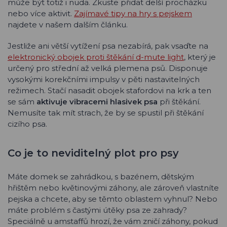
může být totiž i nuda. Zkuste přidat delší procházku
nebo více aktivit.
Zajímavé tipy na hry s pejskem
najdete v našem dalším článku.
Jestliže ani větší vytížení psa nezabírá, pak vsaďte na
elektronický obojek proti štěkání d-mute light
, který je
určený pro střední až velká plemena psů. Disponuje
vysokými korekčními impulsy v pěti nastavitelných
režimech. Stačí nasadit obojek stafordovi na krk a ten
se sám
aktivuje vibracemi hlasivek psa
při štěkání.
Nemusíte tak mít strach, že by se spustil při štěkání
cizího psa.
Co je to neviditelný plot pro psy
Máte domek se zahrádkou, s bazénem, dětským
hřištěm nebo květinovými záhony, ale zároveň vlastníte
pejska a chcete, aby se těmto oblastem vyhnul? Nebo
máte problém s častými útěky psa ze zahrady?
Speciálně u amstaffů hrozí, že vám zničí záhony, pokud