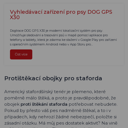
Vyhledávací zařízení pro psy DOG GPS
X30
Dogtrace DOG GPS X30 je moderní lokalizační systém pro psy.
Umožňuje sledování a trasování psů v mapě pomocí aplikace pro
telefony a tablety, která je zdarma ke stažení v Google Play pro zařízení
s operačním systémem Android nebo v App Storu pro…
Číst více
Protištěkací obojky pro staforda
Americký stafordšírský teriér je plemeno, které
poměrně málo štěká, a proto je pravděpodobné, že
obojek
proti štěkání staforda
potřebovat nebudete.
Pokud by přesto váš pes nadměrně štěkal, a to i v
případech, kdy nehrozí žádné nebezpečí, položte si
zásadní otázku. Má můj pes dostatek aktivit? Na vině