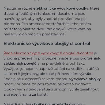
Nabízíme různé
elektronické výcvikové obojky
, které
disponují odlišnými funkcemi i dosahem a jsou
navrženy tak, aby byly vhodné pro všechna psí
plemena. Pro amerického stafordšírského teriéra
můžete vybírat ze dvou řad obojků, které vám na
následujících řádcích představíme.
Elektronické výcvikové obojky d-control
Řada elektronických výcvikových obojků d-control
je
vhodná především pro běžné majitele psů pro
trénink
základních povelů
a na pravidelné procházky.
Využijete je nejen k nápravě tahání na vodítku a útěků
za lidmi či jinými psy, ale také při loveckém výcviku.
Speciálně u amstaffů se vám mohou
výcvikové obojky
hodit v případě, že pes zavětří nějakého hlodavce.
Obojky vám v takové situaci umožní rychle zasáhnout
a předejít honu za kořistí.
Následující čtyři
obojky pro amstaffa
disponují