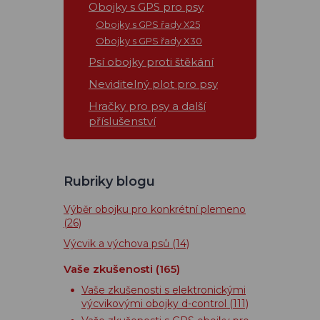
Obojky s GPS pro psy
Obojky s GPS řady X25
Obojky s GPS řady X30
Psí obojky proti štěkání
Neviditelný plot pro psy
Hračky pro psy a další
příslušenství
Rubriky blogu
Výběr obojku pro konkrétní plemeno
(26)
Výcvik a výchova psů
(14)
Vaše zkušenosti
(165)
Vaše zkušenosti s elektronickými
výcvikovými obojky d-control
(111)