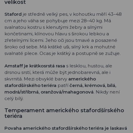
velikost
Staford
je středně velký pes, v kohoutku měří 43–48
cm a jeho váha se pohybuje mezi 28–40 kg. Má
svalnatou kostru s klenutými žebry a silnými
končetinami, klínovou hlavu s širokou lebkou a
zřetelnými lícemi. Jeho oči jsou tmavé a posazené
široko od sebe. Má krátké uši, silný krk a mohutné
svalnaté plece. Ocas je krátký a postupně se zužuje.
Amstaff je krátkosrstá rasa
s lesklou, hustou, ale
drsnou srstí, která může být jednobarevná, ale i
skvrnitá. Mezi obvyklé barvy
amerického
stafordšírského teriéra
patří
černá, krémová, bílá,
modrá/stříbrná, oranžová/mahagonová
. Nikdy není
celý bílý.
Temperament amerického stafordšírského
teriéra
Povaha amerického stafordšírského teriéra je laskavá