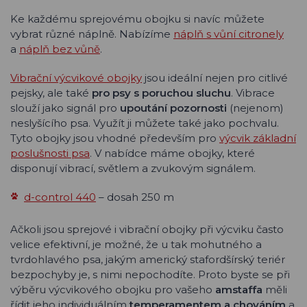
Ke každému sprejovému obojku si navíc můžete
vybrat různé náplně. Nabízíme
náplň s vůní citronely
a
náplň bez vůně
.
Vibrační výcvikové obojky
jsou ideální nejen pro citlivé
pejsky, ale také
pro psy s poruchou sluchu
. Vibrace
slouží jako signál pro
upoutání pozornosti
(nejenom)
neslyšícího psa. Využít ji můžete také jako pochvalu.
Tyto obojky jsou vhodné především pro
výcvik základní
poslušnosti psa
. V nabídce máme obojky, které
disponují vibrací, světlem a zvukovým signálem.
d-control 440
– dosah 250 m
Ačkoli jsou sprejové i vibrační obojky při výcviku často
velice efektivní, je možné, že u tak mohutného a
tvrdohlavého psa, jakým americký stafordšírský teriér
bezpochyby je, s nimi nepochodíte. Proto byste se při
výběru výcvikového obojku pro vašeho
amstaffa
měli
řídit jeho individuálním
temperamentem a chováním
a