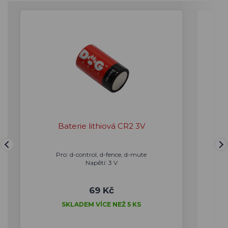
Baterie lithiová CR2 3V
Och
Pro: d-control, d-fence, d-mute
Napětí: 3 V
69 Kč
SKLADEM VÍCE NEŽ 5 KS