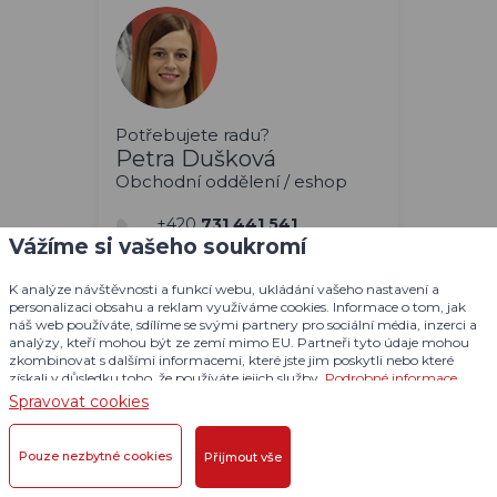
Potřebujete radu?
Petra Dušková
Obchodní oddělení / eshop
+420
731 441 541
Vážíme si vašeho soukromí
Po-Pá: 7:00-15:00 hod
objednavky@dogtrace.com
K analýze návštěvnosti a funkcí webu, ukládání vašeho nastavení a
personalizaci obsahu a reklam využíváme cookies. Informace o tom, jak
náš web používáte, sdílíme se svými partnery pro sociální média, inzerci a
analýzy, kteří mohou být ze zemí mimo EU. Partneři tyto údaje mohou
zkombinovat s dalšími informacemi, které jste jim poskytli nebo které
získali v důsledku toho, že používáte jejich služby.
Podrobné informace
Odebírejte novinky a už vám
Spravovat cookies
nic neunikne.
Posíláme zajímavosti a zkušenosti,
Pouze nezbytné cookies
Přijmout vše
které oceníte. Případy správného