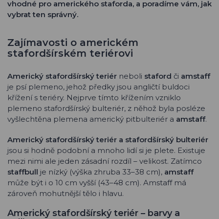
vhodné pro amerického staforda, a poradíme vám, jak
vybrat ten správný.
Zajímavosti o americkém
stafordšírském teriérovi
Americký stafordšírský teriér
neboli
staford
či
amstaff
je psí plemeno, jehož předky jsou angličtí buldoci
křížení s teriéry. Nejprve tímto křížením vzniklo
plemeno stafordšírský bulteriér, z něhož byla posléze
vyšlechtěna plemena americký pitbulteriér a
amstaff
.
Americký stafordšírský teriér a stafordšírský bulteriér
jsou si hodně podobní a mnoho lidí si je plete. Existuje
mezi nimi ale jeden zásadní rozdíl – velikost. Zatímco
staffbull
je nízký (výška zhruba 33–38 cm),
amstaff
může být i o 10 cm vyšší (43–48 cm). Amstaff má
zároveň mohutnější tělo i hlavu.
Americký stafordšírský teriér – barvy a