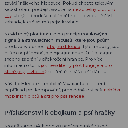
zavětří nějakého hlodavce. Pokud chcete takovým
katastrofám předejít, vsaďte na
neviditelný plot pro
psy
, který jednoduše natáhněte po obvodu té části
zahrady, které se má pejsek vyhnout.
Neviditelný plot funguje na principu
zvukových
signálů a stimulačních impulsů
, které jsou psům
předávány pomocí
obojku d-fence
. Tyto impulsy jsou
psům nepříjemné, ale nijak jim neubližují, a tak jim
snadno zabrání v překročení hranice. Pro více
informací o tom,
jak neviditelný plot funguje a pro
které psy je vhodný
, si přečtěte náš další článek.
Náš tip:
Hledáte-li mobilnější variantu oplocení,
například pro kempování, prohlédněte si naši
nabídku
mobilních plotů a sítí pro psa fencee
.
Příslušenství k obojkům a psí hračky
Kromě samotných obojků nabízíme také různé