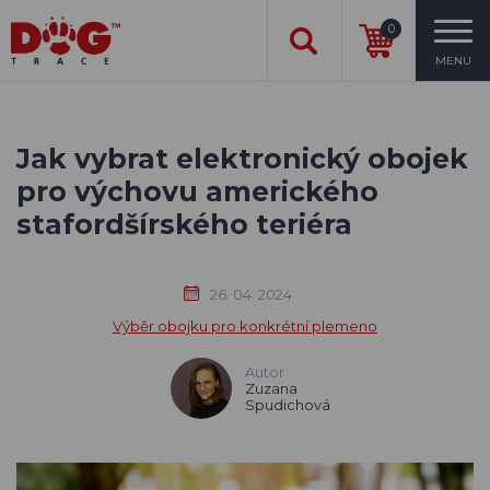
0
MENU
Jak vybrat elektronický obojek
pro výchovu amerického
stafordšírského teriéra
26. 04. 2024
Výběr obojku pro konkrétní plemeno
Autor
Zuzana
Spudichová