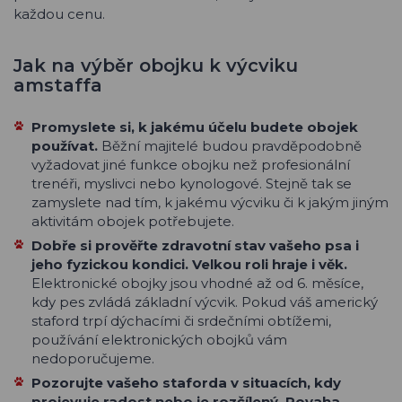
každou cenu.
Jak na výběr obojku k výcviku
amstaffa
Promyslete si, k jakému účelu budete obojek
používat.
Běžní majitelé budou pravděpodobně
vyžadovat jiné funkce obojku než profesionální
trenéři, myslivci nebo kynologové. Stejně tak se
zamyslete nad tím, k jakému výcviku či k jakým jiným
aktivitám obojek potřebujete.
Dobře si prověřte zdravotní stav vašeho psa i
jeho fyzickou kondici. Velkou roli hraje i věk.
Elektronické obojky jsou vhodné až od 6. měsíce,
kdy pes zvládá základní výcvik. Pokud váš americký
staford trpí dýchacími či srdečními obtížemi,
používání elektronických obojků vám
nedoporučujeme.
Pozorujte vašeho staforda v situacích, kdy
projevuje radost nebo je rozčílený. Povaha