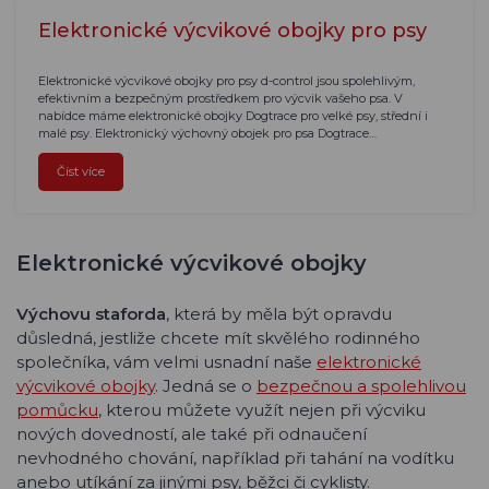
Elektronické výcvikové obojky pro psy
Elektronické výcvikové obojky pro psy d-control jsou spolehlivým,
efektivním a bezpečným prostředkem pro výcvik vašeho psa. V
nabídce máme elektronické obojky Dogtrace pro velké psy, střední i
malé psy. Elektronický výchovný obojek pro psa Dogtrace…
Číst více
Elektronické výcvikové obojky
Výchovu staforda
, která by měla být opravdu
důsledná, jestliže chcete mít skvělého rodinného
společníka, vám velmi usnadní naše
elektronické
výcvikové obojky
. Jedná se o
bezpečnou a spolehlivou
pomůcku
, kterou můžete využít nejen při výcviku
nových dovedností, ale také při odnaučení
nevhodného chování, například při tahání na vodítku
anebo utíkání za jinými psy, běžci či cyklisty.