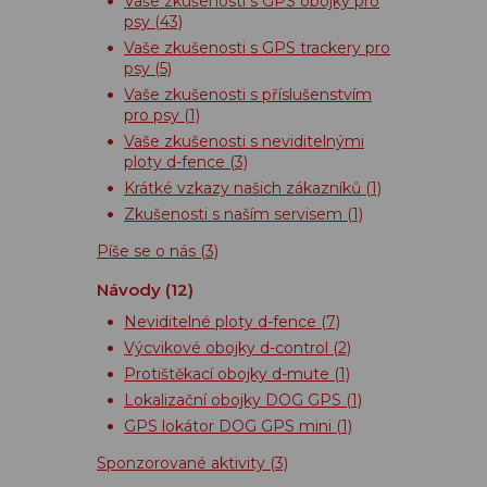
Vaše zkušenosti s GPS obojky pro
psy
(43)
Vaše zkušenosti s GPS trackery pro
psy
(5)
Vaše zkušenosti s příslušenstvím
pro psy
(1)
Vaše zkušenosti s neviditelnými
ploty d-fence
(3)
Krátké vzkazy našich zákazníků
(1)
Zkušenosti s naším servisem
(1)
Píše se o nás
(3)
Návody
(12)
Neviditelné ploty d-fence
(7)
Výcvikové obojky d-control
(2)
Protištěkací obojky d-mute
(1)
Lokalizační obojky DOG GPS
(1)
GPS lokátor DOG GPS mini
(1)
Sponzorované aktivity
(3)