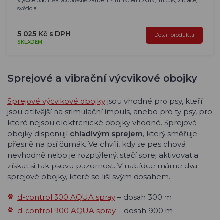
Vysoce odolné a vodotěsné zařízení s funkcemi zvuk, impuls, vibrace,
světlo a…
5 025 Kč s DPH
Detail produktu
SKLADEM
Sprejové a vibrační výcvikové obojky
Sprejové výcvikové obojky
jsou vhodné pro psy, kteří
jsou citlivější na stimulační impuls, anebo pro ty psy, pro
které nejsou elektronické obojky vhodné. Sprejové
obojky disponují
chladivým sprejem
, který směřuje
přesně na psí čumák. Ve chvíli, kdy se pes chová
nevhodně nebo je rozptýlený, stačí sprej aktivovat a
získat si tak psovu pozornost. V nabídce máme dva
sprejové obojky, které se liší svým dosahem.
d-control 300 AQUA spray
– dosah 300 m
d-control 900 AQUA spray
– dosah 900 m