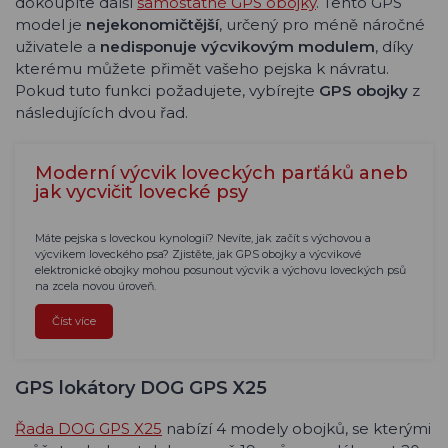
dokoupíte další
samostatné GPS obojky
. Tento GPS
model je
nejekonomičtější
, určený pro méně náročné
uživatele a
nedisponuje výcvikovým modulem
, díky
kterému můžete přimět vašeho pejska k návratu.
Pokud tuto funkci požadujete, vybírejte
GPS obojky
z
následujících dvou řad.
Moderní výcvik loveckých parťáků aneb
jak vycvičit lovecké psy
Máte pejska s loveckou kynologií? Nevíte, jak začít s výchovou a
výcvikem loveckého psa? Zjistěte, jak GPS obojky a výcvikové
elektronické obojky mohou posunout výcvik a výchovu loveckých psů
na zcela novou úroveň.
Číst více
GPS lokátory DOG GPS X25
Řada DOG GPS X25
nabízí 4 modely obojků, se kterými