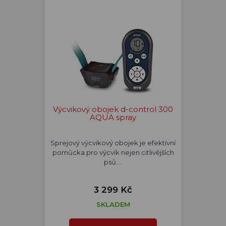
Výcvikový obojek d-control 300
AQUA spray
Sprejový výcvikový obojek je efektivní
pomůcka pro výcvik nejen citlivějších
psů.…
3 299 Kč
SKLADEM