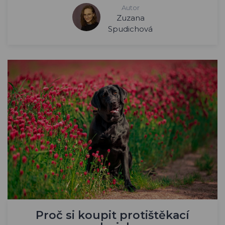
Autor
Zuzana
Spudichová
Proč si koupit protištěkací