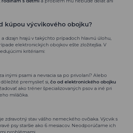
k rodinám s dětmi
a problém mu nebude dělat ani
ed kúpou výcvikového obojku?
a dizajn hrajú v takýchto prípadoch hlavnú úlohu,
prípade elektronických obojkov ešte zložitejšia. V
dujúcimi kritériami:
 inými psami a nevracia sa po privolaní? Alebo
dôležité premyslieť si,
čo od elektronického obojku
yžadovať ako tréner špecializovaných psov a iné pri
ho miláčika.
, je zdravotný stav vášho nemeckého ovčiaka. Výcvik s
dravé psy staršie ako 6 mesiacov. Neodporúčame ich
vými problémami.