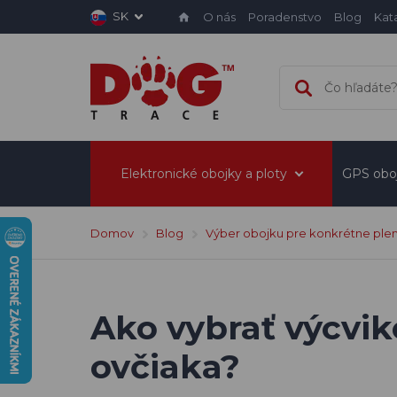
SK
O nás
Poradenstvo
Blog
Kat
Elektronické obojky a ploty
GPS obo
Domov
Blog
Výber obojku pre konkrétne pl
Ako vybrať výcvi
ovčiaka?