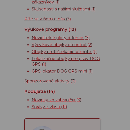
zákazníkov
(1)
Skúsenosti s našimi službami
(1)
Píše sa v ňom o nás
(3)
Výukové programy
(12)
Neviditeľné ploty d-fence
(7)
Výcvikové obojky d-control
(2)
Obojky proti štekaniu d-mute
(1)
Lokalizačné obojky pre psov DOG
GPS
(1)
GPS lokátor DOG GPS mini
(1)
Sponzorované aktivity
(3)
Podujatia
(14)
Novinky zo zahraničia
(3)
Správy z vlasti
(11)