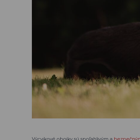
Výcvikové obojky sú spoľahlivým a
bezpečným