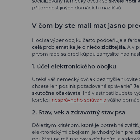
socializovaný německý ovčák se
skvěle hodí 
přítomnost jiných domácích mazlíčků.
V čom by ste mali mať jasno pr
Hoci sa výber obojku často podceňuje a farba 
celá problematika je o niečo zložitejšia
. A v 
prvom rade sa pred kúpou zamyslite nad nasle
1. účel elektronického obojku
Uteká váš nemecký ovčiak bezmyšlienkovite za
chcete len posilniť požadované správanie? Je 
skutočne očakávate
. Iné vlastnosti budete v
korekcii
nesprávneho správania
vášho domáce
2. Stav, vek a zdravotný stav psa
Dôležitým kritériom, ktoré je potrebné zvážiť
elektronickými obojkami je vhodný len pre z
používať najmä pre psy s dýchacími a srdco