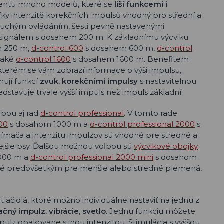
entu mnoho modelů, které se
liší funkcemi i
íky intenzitě korekčních impulsů vhodný pro střední a
duchým ovládáním, šesti pevně nastavenými
 signálem s dosahem 200 m. K základnímu výcviku
 250 m,
d-control 600
s dosahem 600 m,
d-control
také
d-control 1600
s dosahem 1600 m. Benefitem
 kterém se vám zobrazí informace o výši impulsu,
onují funkcí
zvuk
,
korekčními impulsy
s nastavitelnou
ředstavuje trvale vyšší impuls než impuls základní.
bou aj rad
d-control professional
. V tomto rade
000
s dosahom 1000 m a
d-control professional 2000
s
ímača a intenzitu impulzov sú vhodné pre stredné a
jšie psy. Ďalšou možnou voľbou sú
výcvikové obojky
000 m a
d-control professional 2000 mini
s dosahom
ené predovšetkým pre menšie alebo stredné plemená,
 tlačidlá, ktoré možno individuálne nastaviť na jednu z
ačný impulz
,
vibrácie
,
svetlo
. Jednu funkciu môžete
mpulz opakovane s inou intenzitou. Stimulácia s vyššou