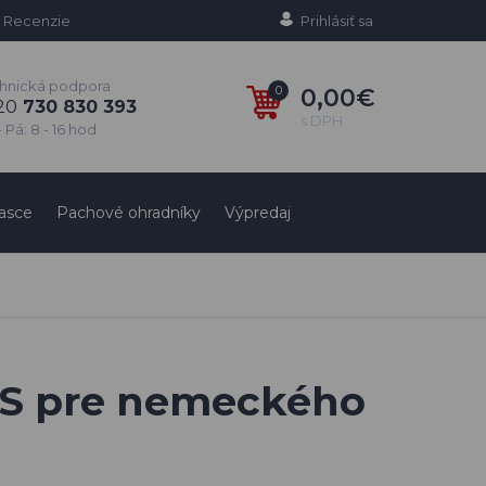
Recenzie
Prihlásiť sa
hnická podpora
0
0,00€
20
730 830 393
s DPH
 Pá: 8 - 16 hod
asce
Pachové ohradníky
Výpredaj
GPS pre nemeckého