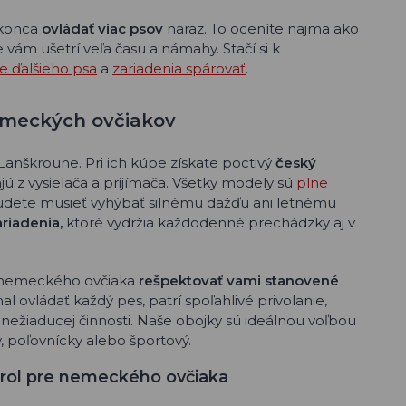
okonca
ovládať viac psov
naraz. To oceníte najmä ako
 vám ušetrí veľa času a námahy. Stačí si k
e ďalšieho psa
a
zariadenia spárovať
.
emeckých ovčiakov
anškroune. Pri ich kúpe získate poctivý
český
jú z vysielača a prijímača. Všetky modely sú
plne
budete musieť vyhýbať silnému dažďu ani letnému
riadenia,
ktoré vydržia každodenné prechádzky aj v
o nemeckého ovčiaka
rešpektovať vami stanovené
al ovládať každý pes, patrí spoľahlivé privolanie,
ežiaducej činnosti. Naše obojky sú ideálnou voľbou
ý, poľovnícky alebo športový.
trol pre nemeckého ovčiaka