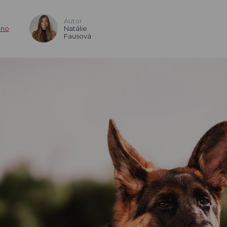
Autor
Natálie
eno
Fausová