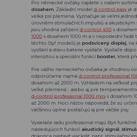
Pro německé ovčáky najdete v našem sortim
dosahem
. Základní model
d-control easy
je d
velká psí plemena. Vyznačuje se velmi jedno
úrovněmi stimulačních impulsů a akustickým
jsou vhodná zařízení
d-control 400
s dosahem
1000
s dosahem 1000 m a v neposlední řadě 
těchto čtyř modelů je
podsvícený displej
, na
vysílání a stavu baterie vysílače. Vysílače disp
intenzitou a speciální funkcí
booster
, která p
Pre vášho nemeckého ovčiaka je vhodnou voľ
odporúčame najmä
d-control professional 1
dosahom až 2000 m. Vzhľadom na veľkosť prij
veľké plemená - alebo aj pre temperamentne
d-control professional 1000 mini
s dosahom 1
až 2000 m. Hoci názov napovedá, že sú urč
väčšinou úplne postačujú aj pre väčšie psy.
Vysielače radu professional majú štyri funkčné
nasledujúcich funkcií:
akustický signál
,
stimul
dokonca nastaviť viackrát, napr. stimulačný i