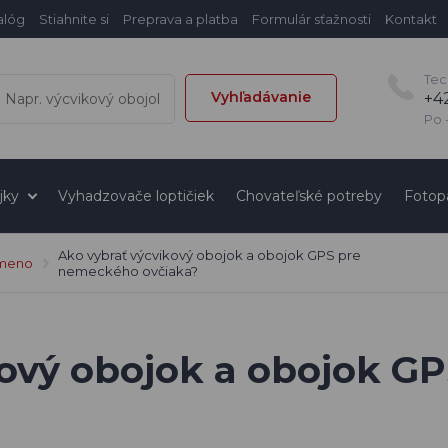
alóg
Stiahnite si
Preprava a platba
Formulár sťažnosti
Kontakt
Tec
Vyhľadávanie
+4
Po -
jky
Vyhadzovače loptičiek
Chovateľské potreby
Fotop
Ako vybrať výcvikový obojok a obojok GPS pre
emeno
nemeckého ovčiaka?
kový obojok a obojok 