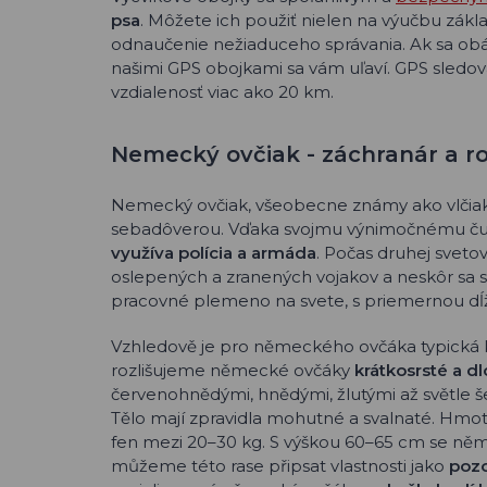
psa
. Môžete ich použiť nielen na výučbu zákla
odnaučenie nežiaduceho správania. Ak sa obá
našimi GPS obojkami sa vám uľaví. GPS sledov
vzdialenosť viac ako 20 km.
Nemecký ovčiak - záchranár a ro
Nemecký ovčiak, všeobecne známy ako vlčiak,
sebadôverou. Vďaka svojmu výnimočnému čuc
využíva polícia a armáda
. Počas druhej sveto
oslepených a zranených vojakov a neskôr sa s
pracovné plemeno na svete, s priemernou dĺžk
Vzhledově je pro německého ovčáka typická klí
rozlišujeme německé ovčáky
krátkosrsté a d
červenohnědými, hnědými, žlutými až světle š
Tělo mají zpravidla mohutné a svalnaté. Hmo
fen mezi 20–30 kg. S výškou 60–65 cm se n
můžeme této rase připsat vlastnosti jako
poz