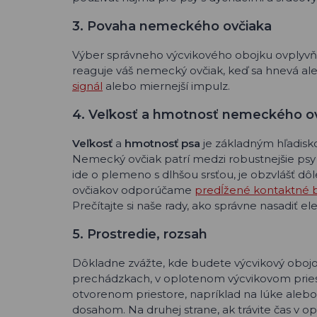
3. Povaha nemeckého ovčiaka
Výber správneho výcvikového obojku ovplyvňu
reaguje váš nemecký ovčiak, keď sa hnevá aleb
signál
alebo miernejší impulz.
4. Veľkosť a hmotnosť nemeckého o
Veľkosť
a
hmotnosť psa
je základným hľadisk
Nemecký ovčiak patrí medzi robustnejšie ps
ide o plemeno s dlhšou srsťou, je obzvlášť d
ovčiakov odporúčame
predĺžené kontaktné b
Prečítajte si naše rady, ako správne nasadiť el
5. Prostredie, rozsah
Dôkladne zvážte, kde budete výcvikový obojok
prechádzkach, v oplotenom výcvikovom priest
otvorenom priestore, napríklad na lúke alebo
dosahom. Na druhej strane, ak trávite čas v op