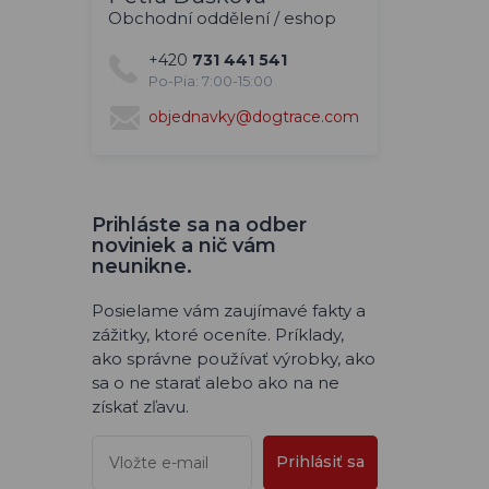
Obchodní oddělení / eshop
+420
731 441 541
Po-Pia: 7:00-15:00
objednavky@dogtrace.com
Prihláste sa na odber
noviniek a nič vám
neunikne.
Posielame vám zaujímavé fakty a
zážitky, ktoré oceníte. Príklady,
ako správne používať výrobky, ako
sa o ne starať alebo ako na ne
získať zľavu.
Prihlásiť sa