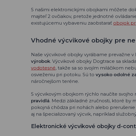
S našimi elektronickými obojkami môžete d
majiteľ 2 ovčiakov, pretože jednotné ovládanie
existujúcemu vybaveniu zaobstarať
obojok pr
Vhodné výcvikové obojky pre n
Naše výcvikové obojky vyrábame prevažne v L
výrobok
. Výcvikové obojky Dogtrace sa sklada
vodotesné
, takže sa so svojím miláčikom ne
osvieženiu pri potoku. Sú to
vysoko odolné za
náročnejšom teréne.
S výcvikovým obojkom rýchlo naučíte svojh
pravidlá
. Medzi základné zručnosti, ktoré by m
pokojná chôdza pri nohách alebo prerušenie n
aj na špecializovaný výcvik, napríklad služobn
Elektronické výcvikové obojky d-con