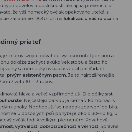
dných povelov a poslušnosti, ale aj na prevenciu a
vate, že váš nemecký ovčiak opakovane uteká, s
acie zariadenie DOG slúži na
lokalizáciu vášho psa
na
dinný priateľ
 je známy svojou odvahou, vysokou inteligenciou a
hu dokáže zachytiť akúkoľvek stopu a často ho
vej vojny sa nemecký ovčiak osvedčil pri hľadaní
tal
prvým asistenčným psom
. Je to najrozšírenejšie
ou života 10 - 13 rokov.
novitá hlava a velké vzpřímené uši. Dle délky srsti
louhosrsté
. Nejčastější barvou je černá v kombinaci s
edými znaky. Nepřipouští se naopak zbarvení do bíla.
tnost se u dospělých psů pohybuje okolo 30–40 kg, u
ěmecký ovčák řadí k velkým plemenům. Povahově
ornost
,
vytrvalost
,
dobrosrdečnost
a
věrnost
. Správně