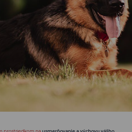
 prostriedkom na
usmerňovanie a výchovu vášho