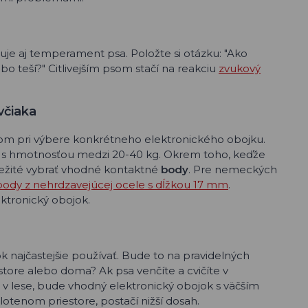
je aj temperament psa. Položte si otázku: "Ako
o teší?" Citlivejším psom stačí na reakciu
zvukový
včiaka
om pri výbere konkrétneho elektronického obojku.
y s hmotnosťou medzi 20-40 kg. Okrem toho, keďže
ôležité vybrať vhodné kontaktné
body
. Pre nemeckých
ody z nehrdzavejúcej ocele s dĺžkou 17 mm
.
ektronický obojok.
 najčastejšie používať. Bude to na pravidelných
ore alebo doma? Ak psa venčíte a cvičíte v
 v lese, bude vhodný elektronický obojok s väčším
lotenom priestore, postačí nižší dosah.