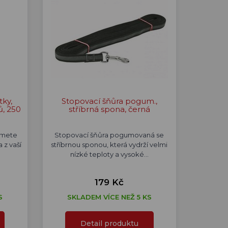
tky,
Stopovací šňůra pogum.,
ů, 250
stříbrná spona, černá
lámete
Stopovací šňůra pogumovaná se
 z vaší
stříbrnou sponou, která vydrží velmi
nízké teploty a vysoké…
179 Kč
S
SKLADEM VÍCE NEŽ 5 KS
Detail produktu