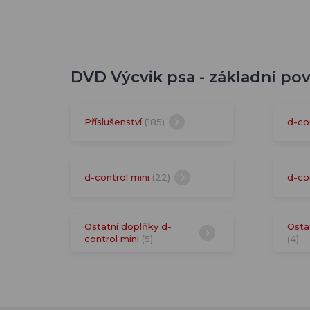
DVD Výcvik psa - základní pov
Příslušenství
(185)
d-co
d-control mini
(22)
d-co
Ostatní doplňky d-
Osta
control mini
(5)
(4)