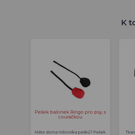
K t
Pešek balonek Ringo pro psy, s
couračkou
Máte doma milovníka pešků? Pešek
Tkan