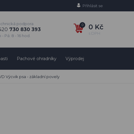
Přihlásit se
echnická podpora
0
0 Kč
420
730 830 393
s DPH
 - Pá: 8 - 16 hod.
asti
Pachové ohradníky
Výprodej
D Výcvik psa - základní povely