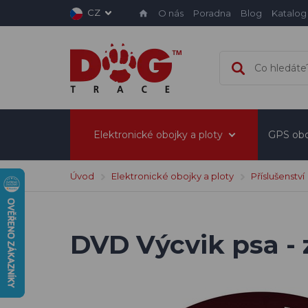
CZ
O nás
Poradna
Blog
Katalog
Elektronické obojky a ploty
GPS obo
Úvod
Elektronické obojky a ploty
Příslušenství
DVD Výcvik psa - 