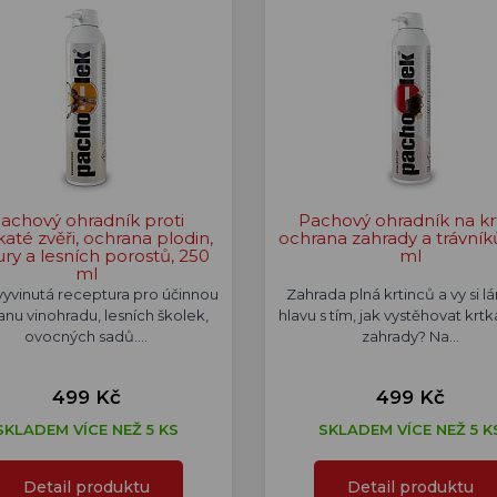
achový ohradník proti
Pachový ohradník na kr
katé zvěři, ochrana plodin,
ochrana zahrady a trávník
ury a lesních porostů, 250
ml
ml
yvinutá receptura pro účinnou
Zahrada plná krtinců a vy si 
anu vinohradu, lesních školek,
hlavu s tím, jak vystěhovat krtka
ovocných sadů.…
zahrady? Na…
499 Kč
499 Kč
SKLADEM VÍCE NEŽ 5 KS
SKLADEM VÍCE NEŽ 5 K
Detail produktu
Detail produktu