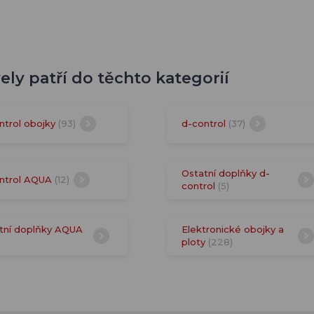
ely patří do těchto kategorií
ntrol obojky
(93)
d-control
(37)
Ostatní doplňky d-
ntrol AQUA
(12)
control
(5)
tní doplňky AQUA
Elektronické obojky a
ploty
(228)