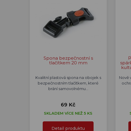
Spona bezpečnostní s
P
tlačítkem 20 mm
spár
kult
Kvalitní plastová spona na obojek s
Nově v
bezpečnostním tlačítkem, které
ochr
brání samovolnému…
69 Kč
SKLADEM VÍCE NEŽ 5 KS
Detail produktu