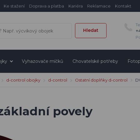
Ke stažení
Doprava a platba
Kariéra
Reklamace
Kontakt
T
Hledat
+
Po
jky
Vyhazovače míčků
Chovatelské potřeby
Fotop
d-control obojky
d-control
Ostatní doplňky d-control
DV
základní povely