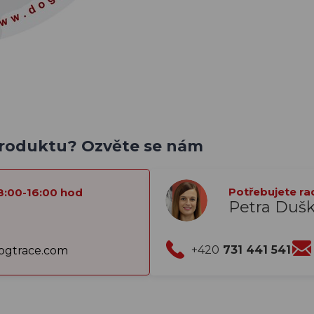
produktu? Ozvěte se nám
Potřebujete ra
8:00-16:00 hod
Petra Duš
+420
731 441 541
gtrace.com