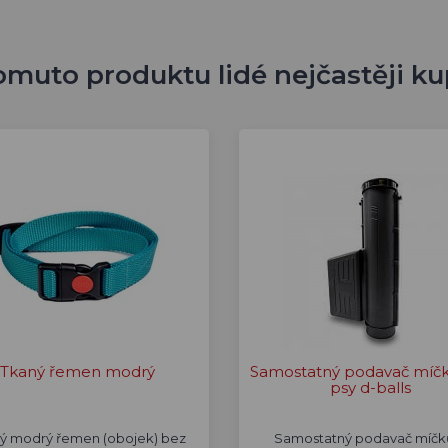
omuto produktu lidé nejčastěji ku
Tkaný řemen modrý
Samostatný podavač míčk
psy d-balls
ý modrý řemen (obojek) bez
Samostatný podavač míčk