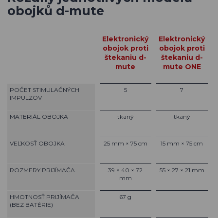
obojků d-mute
Elektronický
Elektronický
obojok proti
obojok proti
štekaniu d-
štekaniu d-
mute
mute ONE
POČET STIMULAČNÝCH
5
7
IMPULZOV
MATERIÁL OBOJKA
tkaný
tkaný
VEĽKOSŤ OBOJKA
25 mm × 75 cm
15 mm × 75 cm
ROZMERY PRIJÍMAČA
39 × 40 × 72
55 × 27 × 21 mm
mm
HMOTNOSŤ PRIJÍMAČA
67 g
(BEZ BATÉRIE)