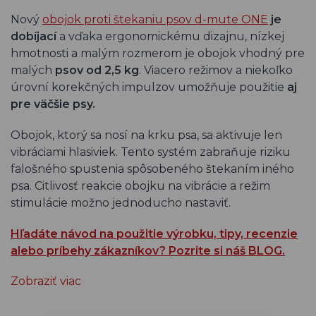
Nový
obojok proti štekaniu psov d-mute ONE
je
dobíjací
a vďaka ergonomickému dizajnu, nízkej
hmotnosti a malým rozmerom je obojok vhodný pre
malých
psov od 2,5 kg
. Viacero režimov a niekoľko
úrovní korekčných impulzov umožňuje použitie
aj
pre väčšie psy.
Obojok, ktorý sa nosí na krku psa, sa aktivuje len
vibráciami hlasiviek. Tento systém zabraňuje riziku
falošného spustenia spôsobeného štekaním iného
psa. Citlivosť reakcie obojku na vibrácie a režim
stimulácie možno jednoducho nastaviť.
Hľadáte návod na použitie výrobku, tipy, recenzie
alebo príbehy zákazníkov? Pozrite si náš BLOG.
Zobraziť viac