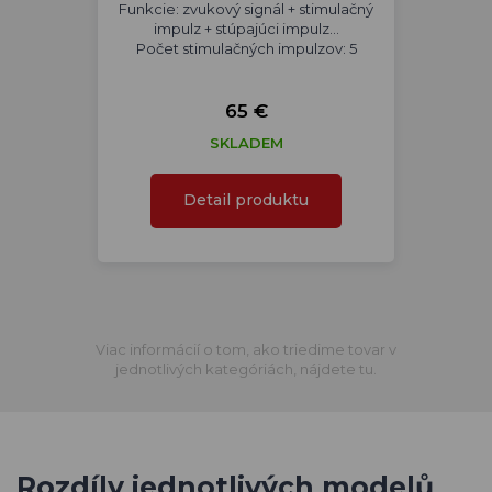
Funkcie: zvukový signál + stimulačný
impulz + stúpajúci impulz...
Počet stimulačných impulzov: 5
65 €
SKLADEM
Detail produktu
Viac informácií o tom, ako triedime tovar v
jednotlivých kategóriách, nájdete tu.
Rozdíly jednotlivých modelů