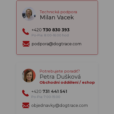
Technická podpora
Milan Vacek
+420
730 830 393
Po-Pia: 8:00-16:00 hod
podpora@dogtrace.com
Potrebujete poradiť?
Petra Dušková
Obchodní oddělení / eshop
+420
731 441 541
Po-Pia: 7:00-15:00
objednavky@dogtrace.com