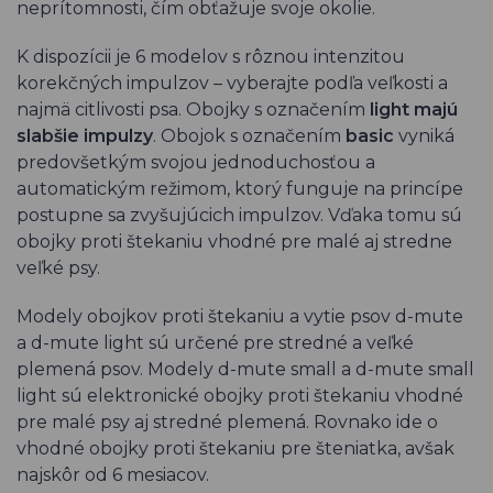
neprítomnosti, čím obťažuje svoje okolie.
K dispozícii je 6 modelov s rôznou intenzitou
korekčných impulzov – vyberajte podľa veľkosti a
najmä citlivosti psa. Obojky s označením
light majú
slabšie impulzy
. Obojok s označením
basic
vyniká
predovšetkým svojou jednoduchosťou a
automatickým režimom, ktorý funguje na princípe
postupne sa zvyšujúcich impulzov. Vďaka tomu sú
obojky proti štekaniu vhodné pre malé aj stredne
veľké psy.
Modely obojkov proti štekaniu a vytie psov d-mute
a d-mute light sú určené pre stredné a veľké
plemená psov. Modely d-mute small a d-mute small
light sú elektronické obojky proti štekaniu vhodné
pre malé psy aj stredné plemená. Rovnako ide o
vhodné obojky proti štekaniu pre šteniatka, avšak
najskôr od 6 mesiacov.