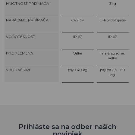
HMOTNOSŤ PRIJÍMAČA
31 g
NAPÁJANIE PRIJÍMAČA
CR2 3V
Li-Pol dobíjacie
VODOTESNOSŤ
IP 67
IP 67
PRE PLEMENÁ
Veľké
malé, stredné,
veľké
VHODNÉ PRE
psy >40 kg
psy od 2,5 - 60
kg
Prihláste sa na odber našich
noviniek