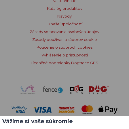
Na stiahnutie
Katalóg produktov
Návody
O našej spoločnosti
Zásady spracovania osobných údajov
Zásady používania súborov cookie
Poučenie o súboroch cookies
Vyhlásenie o prístupnosti
Licenčné podmienky Dogtrace GPS
Vážime si vaše súkromie