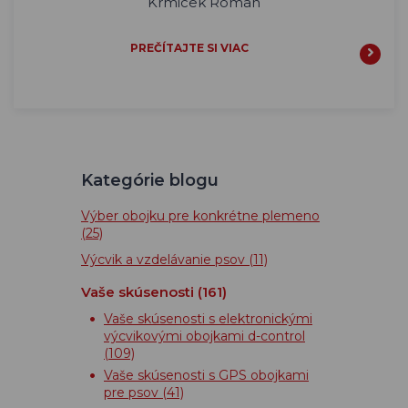
Krmicek Roman
PREČÍTAJTE SI VIAC
Kategórie blogu
Výber obojku pre konkrétne plemeno
(25)
Výcvik a vzdelávanie psov
(11)
Vaše skúsenosti
(161)
Vaše skúsenosti s elektronickými
výcvikovými obojkami d-control
(109)
Vaše skúsenosti s GPS obojkami
pre psov
(41)