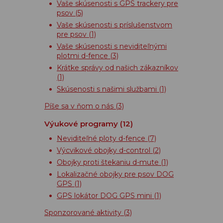
Vaše skúsenosti s GPS trackery pre
psov
(5)
Vaše skúsenosti s príslušenstvom
pre psov
(1)
Vaše skúsenosti s neviditeľnými
plotmi d-fence
(3)
Krátke správy od našich zákazníkov
(1)
Skúsenosti s našimi službami
(1)
Píše sa v ňom o nás
(3)
Výukové programy
(12)
Neviditeľné ploty d-fence
(7)
Výcvikové obojky d-control
(2)
Obojky proti štekaniu d-mute
(1)
Lokalizačné obojky pre psov DOG
GPS
(1)
GPS lokátor DOG GPS mini
(1)
Sponzorované aktivity
(3)