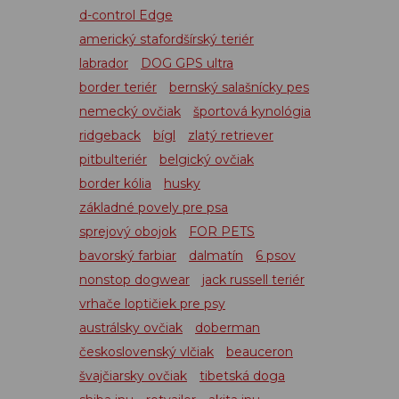
d-control Edge
americký stafordšírský teriér
labrador
DOG GPS ultra
border teriér
bernský salašnícky pes
nemecký ovčiak
športová kynológia
ridgeback
bígl
zlatý retriever
pitbulteriér
belgický ovčiak
border kólia
husky
základné povely pre psa
sprejový obojok
FOR PETS
bavorský farbiar
dalmatín
6 psov
nonstop dogwear
jack russell teriér
vrhače loptičiek pre psy
austrálsky ovčiak
doberman
československý vlčiak
beauceron
švajčiarsky ovčiak
tibetská doga