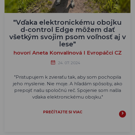
"Vďaka elektronickému obojku
d-control Edge môžem dať
všetkým svojim psom voľnosť aj v
lese"
hovorí Aneta Konvalinová I Evropáčci CZ
24. 07. 2024
"Pristupujem k zvieraťu tak, aby som pochopila
jeho myslenie. Nie moje. A hľadám spôsoby, ako
prepojiť našu spoločnú reč. Spojenie som našla
vďaka elektronickému obojku."
PREČÍTAJTE SI VIAC