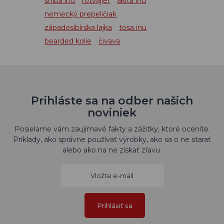
shiba inu
rotvajler
akita inu
nemecký prepeličiak
západosibírska lajka
tosa inu
bearded kolie
čivava
Prihláste sa na odber našich
noviniek
Posielame vám zaujímavé fakty a zážitky, ktoré oceníte.
Príklady, ako správne používať výrobky, ako sa o ne starať
alebo ako na ne získať zľavu.
Prihlásiť sa