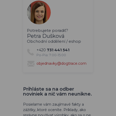
Potrebujete poradiť?
Petra Dušková
Obchodní oddělení / eshop
+420
731 441 541
Po-Pia: 7:00-15:00
objednavky@dogtrace.com
Prihláste sa na odber
noviniek a nič vám neunikne.
Posielame vám zaujímavé fakty a
zážitky, ktoré oceníte. Príklady, ako
správne používať výrobky, ako sa o ne