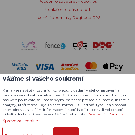
Poučení o souborech cookies
Prohlášení o přístupnosti
Licenční podmínky Dogtrace GPS
Vážíme si vašeho soukromí
K analýze návštěvnosti a funkcí webu, ukládání vašeho nastavení a
personalizaci obsahu a reklam využíváme cookies. Informace o tom, jak
náš web používáte, sdílíme se svými partnery pro sociální média, inzerci a
analýzy, kteří mohou být ze zemí mimo EU. Partneři tyto údaje mohou
zkombinovat s dalšími informacemi, které jste jim poskytli nebo které
© 2004 - 2026 VNT electronics s.r.o., všechna práva vyhrazena
získali v důsledku toho, že používáte jejich služby.
Podrobné informace
Grafický návrh
KošnarDesign.cz
a redakční systém
Spravovat cookies
CZECHGROUP.cz