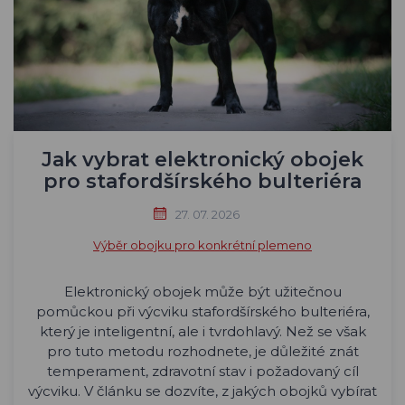
Jak vybrat elektronický obojek
pro stafordšírského bulteriéra
27. 07. 2026
Výběr obojku pro konkrétní plemeno
Elektronický obojek může být užitečnou
pomůckou při výcviku stafordšírského bulteriéra,
který je inteligentní, ale i tvrdohlavý. Než se však
pro tuto metodu rozhodnete, je důležité znát
temperament, zdravotní stav i požadovaný cíl
výcviku. V článku se dozvíte, z jakých obojků vybírat