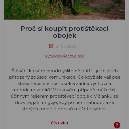
Proč si koupit protištěkací
obojek
21. 07. 2026
Výcvik a výchova psů
Štěkání k psům neodmyslitelně patří – je to jejich
přirozený způsob komunikace. Co když ale váš pes
štěká neustále, ruší okolí a žádná výchovná
metoda nezabírá? V takovém případě může být
účinným řešením protištěkací obojek. V článku se
dozvíte, jak funguje, kdy po něm sáhnout a ze
kterých modelů obojků můžete vybírat.
ČÍST VÍCE