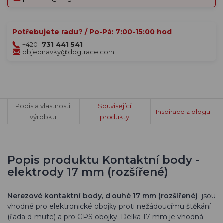
Potřebujete radu? / Po-Pá: 7:00-15:00 hod
+420
731 441 541
objednavky@dogtrace.com
Popis a vlastnosti
Související
Inspirace z blogu
výrobku
produkty
Popis produktu Kontaktní body -
elektrody 17 mm (rozšířené)
Nerezové kontaktní body, d
louhé 17 mm (rozšířené)
jsou
vhodné pro elektronické obojky proti nežádoucímu štěkání
(řada d-mute) a pro GPS obojky. Délka 17 mm je vhodná