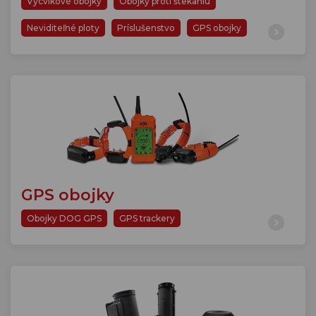
Výcvikové obojky
Obojky proti štekaniu
Neviditeľné ploty
Príslušenstvo
GPS obojky
GPS obojky
Obojky DOG GPS
GPS trackery