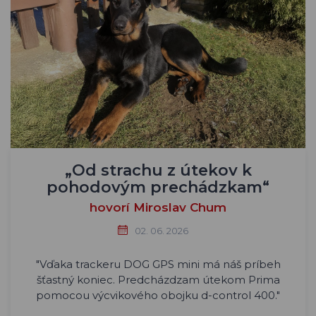
„Od strachu z útekov k
pohodovým prechádzkam“
hovorí Miroslav Chum
02. 06. 2026
"Vďaka trackeru DOG GPS mini má náš príbeh
šťastný koniec. Predcházdzam útekom Prima
pomocou výcvikového obojku d-control 400."