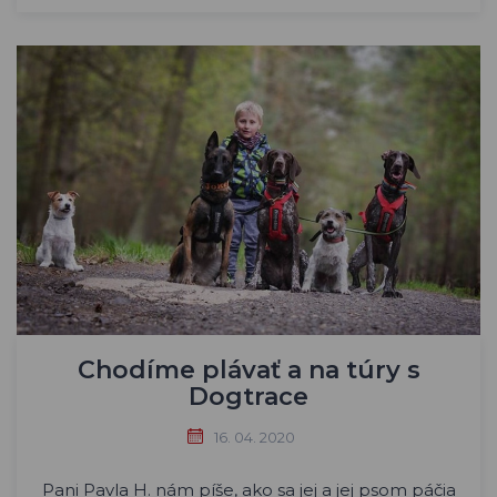
Chodíme plávať a na túry s
Dogtrace
16. 04. 2020
Pani Pavla H. nám píše, ako sa jej a jej psom páčia