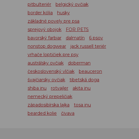
pitbulteriér
belgický ovčiak
border kólia
husky
základné povely pre psa
sprejový obojok
FOR PETS
bavorský farbiar
dalmatín
6 psov
nonstop dogwear
jack russell teriér
vrhače loptičiek pre psy
austrálsky ovčiak
doberman
československý vlčiak
beauceron
švajčiarsky ovčiak
tibetská doga
shiba inu
rotvajler
akita inu
nemecký prepeličiak
západosibírska lajka
tosa inu
bearded kolie
čivava