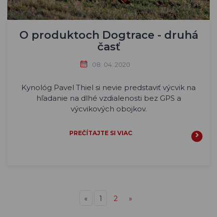
O produktoch Dogtrace - druhá
časť
08. 04. 2020
Kynológ Pavel Thiel si nevie predstaviť výcvik na
hľadanie na dlhé vzdialenosti bez GPS a
výcvikových obojkov.
PREČÍTAJTE SI VIAC
«
1
2
»