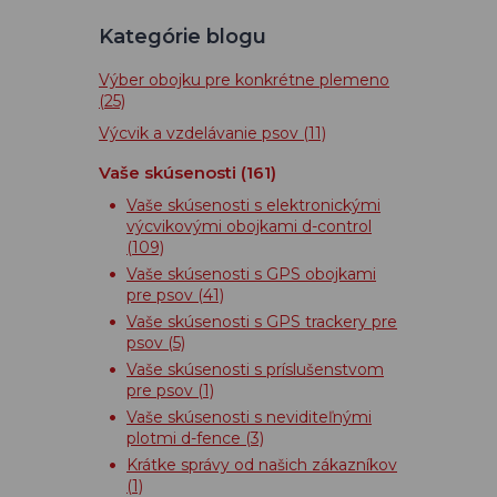
Kategórie blogu
Výber obojku pre konkrétne plemeno
(25)
Výcvik a vzdelávanie psov
(11)
Vaše skúsenosti
(161)
Vaše skúsenosti s elektronickými
výcvikovými obojkami d-control
(109)
Vaše skúsenosti s GPS obojkami
pre psov
(41)
Vaše skúsenosti s GPS trackery pre
psov
(5)
Vaše skúsenosti s príslušenstvom
pre psov
(1)
Vaše skúsenosti s neviditeľnými
plotmi d-fence
(3)
Krátke správy od našich zákazníkov
(1)