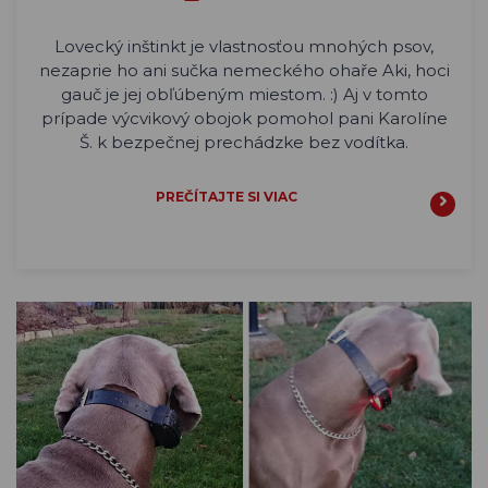
Lovecký inštinkt je vlastnosťou mnohých psov,
nezaprie ho ani sučka nemeckého ohaře Aki, hoci
gauč je jej obľúbeným miestom. :) Aj v tomto
prípade výcvikový obojok pomohol pani Karolíne
Š. k bezpečnej prechádzke bez vodítka.
PREČÍTAJTE SI VIAC