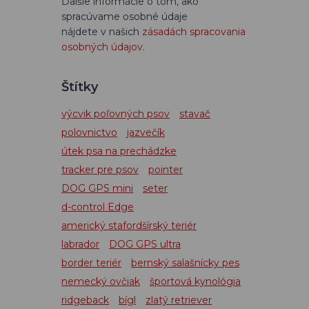
Ďalšie informácie o tom, ako
spracúvame osobné údaje
nájdete v našich
zásadách spracovania
osobných údajov
.
Štítky
výcvik poľovných psov
stavač
polovnictvo
jazvečík
útek psa na prechádzke
tracker pre psov
pointer
DOG GPS mini
seter
d-control Edge
americký stafordšírský teriér
labrador
DOG GPS ultra
border teriér
bernský salašnícky pes
nemecký ovčiak
športová kynológia
ridgeback
bígl
zlatý retriever