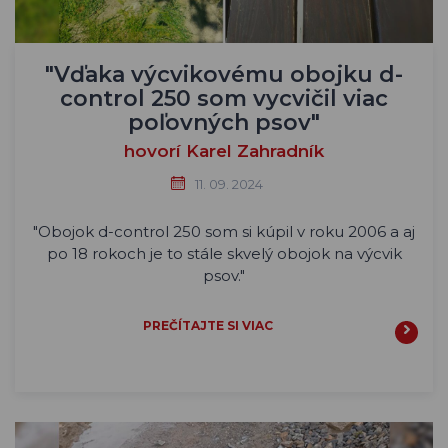
"Vďaka výcvikovému obojku d-
control 250 som vycvičil viac
poľovných psov"
hovorí Karel Zahradník
11. 09. 2024
"Obojok d-control 250 som si kúpil v roku 2006 a aj
po 18 rokoch je to stále skvelý obojok na výcvik
psov."
PREČÍTAJTE SI VIAC