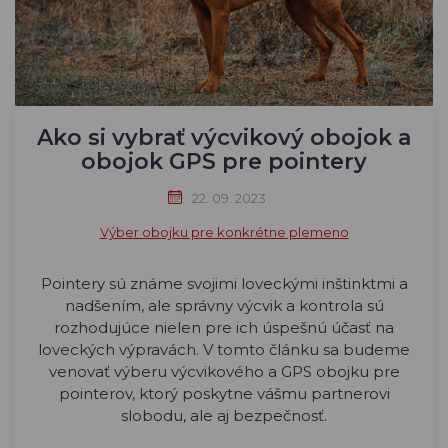
Ako si vybrať výcvikový obojok a
obojok GPS pre pointery
22. 09. 2023
Výber obojku pre konkrétne plemeno
Pointery sú známe svojimi loveckými inštinktmi a
nadšením, ale správny výcvik a kontrola sú
rozhodujúce nielen pre ich úspešnú účasť na
loveckých výpravách. V tomto článku sa budeme
venovať výberu výcvikového a GPS obojku pre
pointerov, ktorý poskytne vášmu partnerovi
slobodu, ale aj bezpečnosť.