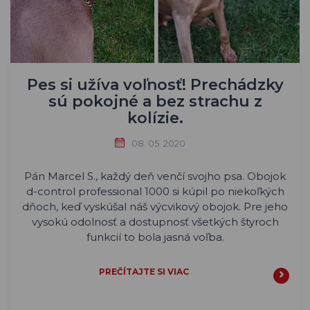
Pes si užíva voľnosť! Prechádzky
sú pokojné a bez strachu z
kolízie.
08. 05. 2020
Pán Marcel S., každý deň venčí svojho psa. Obojok
d-control professional 1000 si kúpil po niekoľkých
dňoch, keď vyskúšal náš výcvikový obojok. Pre jeho
vysokú odolnosť a dostupnosť všetkých štyroch
funkcií to bola jasná voľba.
PREČÍTAJTE SI VIAC