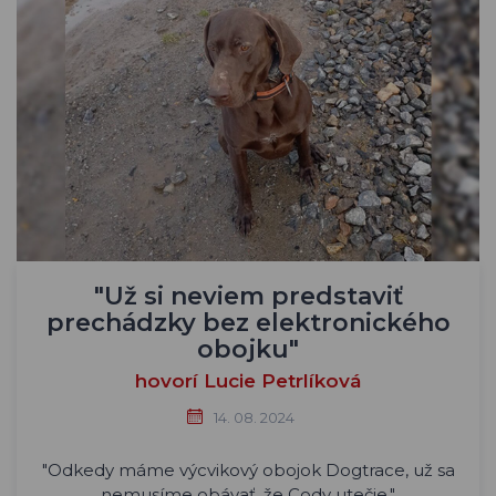
"Už si neviem predstaviť
prechádzky bez elektronického
obojku"
hovorí Lucie Petrlíková
14. 08. 2024
"Odkedy máme výcvikový obojok Dogtrace, už sa
nemusíme obávať, že Cody utečie."