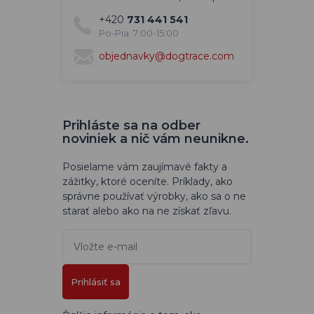
+420
731 441 541
Po-Pia: 7:00-15:00
objednavky@dogtrace.com
Prihláste sa na odber
noviniek a nič vám neunikne.
Posielame vám zaujímavé fakty a
zážitky, ktoré oceníte. Príklady, ako
správne používať výrobky, ako sa o ne
starať alebo ako na ne získať zľavu.
Prihlásiť sa