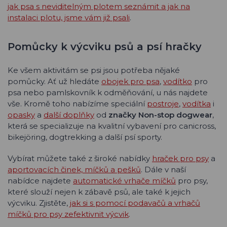
jak psa s neviditelným plotem seznámit a jak na
instalaci plotu, jsme vám již psali
.
Pomůcky k výcviku psů a psí hračky
Ke všem aktivitám se psi jsou potřeba nějaké
pomůcky. Ať už hledáte
obojek pro psa
,
vodítko
pro
psa nebo pamlskovník k odměňování, u nás najdete
vše. Kromě toho nabízíme speciální
postroje
,
vodítka
i
opasky
a
další doplňky
od
značky Non-stop dogwear
,
která se specializuje na kvalitní vybavení pro canicross,
bikejöring, dogtrekking a další psí sporty.
Vybírat můžete také z široké nabídky
hraček pro psy
a
aportovacích činek, míčků a pešků
. Dále v naší
nabídce najdete
automatické vrhače míčků
pro psy,
které slouží nejen k zábavě psů, ale také k jejich
výcviku. Zjistěte,
jak si s pomocí podavačů a vrhačů
míčků pro psy zefektivnit výcvik
.