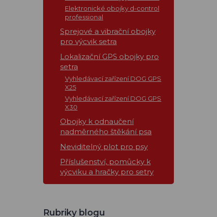
Elektronické obojky d-control
professional
Sprejové a vibrační obojky
pro výcvik setra
Lokalizační GPS obojky pro
setra
Vyhledávací zařízení DOG GPS
X25
Vyhledávací zařízení DOG GPS
X30
Obojky k odnaučení
nadměrného štěkání psa
Neviditelný plot pro psy
Příslušenství, pomůcky k
výcviku a hračky pro setry
Rubriky blogu