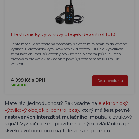
Elektronický výcvikový obojek d-control 1010
Tento model je standardně dodávaný s externím ovládáním dálkového
vysílače. Elektronický výcvikový obojek d-control 1010 je díky velikosti
stimulačních impulsů vhodný pro všechna plemena psů a je určen
především pro výcvik základních povelů, s dosahem až 1000 m. Dle
velikosti…
4 999 Kč s DPH
Detail produktu
SKLADEM
Máte rádi jednoduchost? Pak vsaďte na
elektronický
výcvikový obojek d-control easy
, který má
šest pevně
nastavených intenzit stimulačního impulsu
a zvukový
signál. Vyznačuje se opravdu snadným ovládáním a je
skvělou volbou i pro majitele větších plemen.