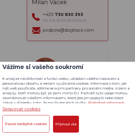
Milan Vacek
+420
730 830 393
Po-Pá: 8:00-16:00 hod
podpora@dogtrace.com
Vážíme si vašeho soukromí
K analýze návštěvnosti a funkcí webu, ukládání vašeho nastavení a
personalizaci obsahu a reklam využíváme cookies. Informace o tom, jak
náš web používáte, sdílíme se svými partnery pro sociální média, inzerci a
Potřebujete radu?
analýzy, kteří mohou být ze zemí mimo EU. Partneři tyto údaje mohou
Petra Dušková
zkombinovat s dalšími informacemi, které jste jim poskytli nebo které
získali v důsledku toho, že používáte jejich služby.
Podrobné informace
Obchodní oddělení / eshop
Spravovat cookies
+420
731 441 541
Po-Pá: 7:00-15:00 hod
Pouze nezbytné cookies
Přijmout vše
objednavky@dogtrace.com