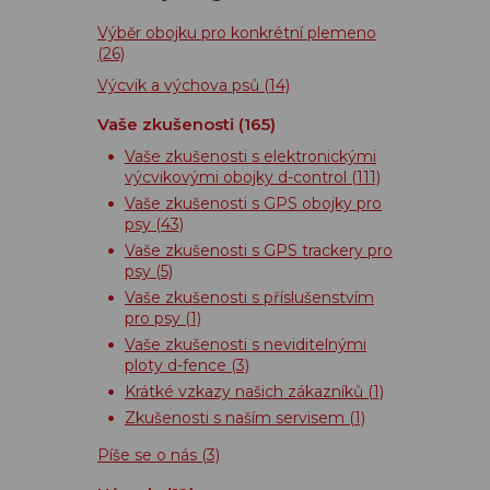
Výběr obojku pro konkrétní plemeno
(26)
Výcvik a výchova psů
(14)
Vaše zkušenosti
(165)
Vaše zkušenosti s elektronickými
výcvikovými obojky d-control
(111)
Vaše zkušenosti s GPS obojky pro
psy
(43)
Vaše zkušenosti s GPS trackery pro
psy
(5)
Vaše zkušenosti s příslušenstvím
pro psy
(1)
Vaše zkušenosti s neviditelnými
ploty d-fence
(3)
Krátké vzkazy našich zákazníků
(1)
Zkušenosti s naším servisem
(1)
Píše se o nás
(3)