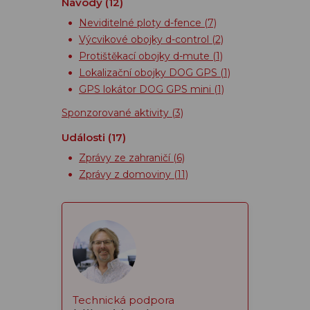
Návody
(12)
Neviditelné ploty d-fence
(7)
Výcvikové obojky d-control
(2)
Protištěkací obojky d-mute
(1)
Lokalizační obojky DOG GPS
(1)
GPS lokátor DOG GPS mini
(1)
Sponzorované aktivity
(3)
Události
(17)
Zprávy ze zahraničí
(6)
Zprávy z domoviny
(11)
Technická podpora