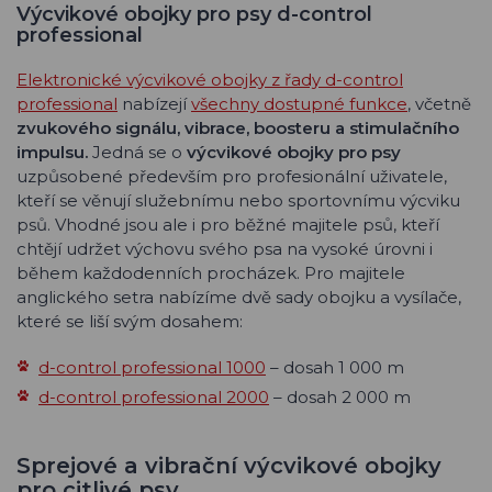
Výcvikové obojky pro psy d-control
professional
Elektronické výcvikové obojky z řady d-control
professional
nabízejí
všechny dostupné funkce
, včetně
zvukového signálu, vibrace, boosteru a stimulačního
impulsu.
Jedná se o
výcvikové obojky pro psy
uzpůsobené především pro profesionální uživatele,
kteří se věnují služebnímu nebo sportovnímu výcviku
psů. Vhodné jsou ale i pro běžné majitele psů, kteří
chtějí udržet výchovu svého psa na vysoké úrovni i
během každodenních procházek. Pro majitele
anglického setra nabízíme dvě sady obojku a vysílače,
které se liší svým dosahem:
d-control professional 1000
– dosah 1 000 m
d-control professional 2000
– dosah 2 000 m
Sprejové a vibrační výcvikové obojky
pro citlivé psy