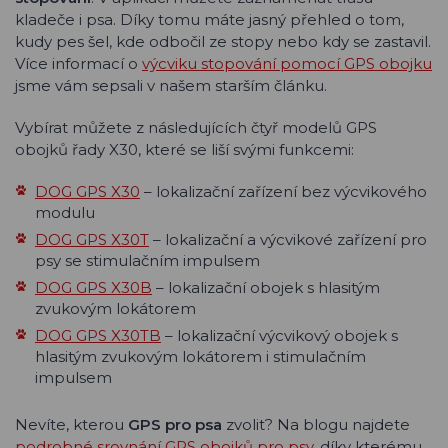
kladeče i psa. Díky tomu máte jasný přehled o tom,
kudy pes šel, kde odbočil ze stopy nebo kdy se zastavil.
Více informací o
výcviku stopování pomocí GPS obojku
jsme vám sepsali v našem starším článku.
Vybírat můžete z následujících čtyř modelů GPS
obojků řady X30, které se liší svými funkcemi:
DOG GPS X30
– lokalizační zařízení bez výcvikového
modulu
DOG GPS X30T
– lokalizační a výcvikové zařízení pro
psy se stimulačním impulsem
DOG GPS X30B
– lokalizační obojek s hlasitým
zvukovým lokátorem
DOG GPS X30TB
– lokalizační výcvikový obojek s
hlasitým zvukovým lokátorem i stimulačním
impulsem
Nevíte, kterou
GPS pro psa
zvolit? Na blogu najdete
podrobné srovnání GPS obojků pro psy
, díky kterému