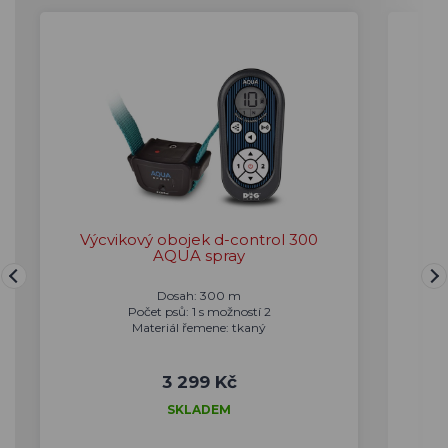
Výcvikový obojek d-control 300
Vý
AQUA spray
Dosah: 300 m
Počet psů: 1 s možností 2
Materiál řemene: tkaný
3 299 Kč
SKLADEM