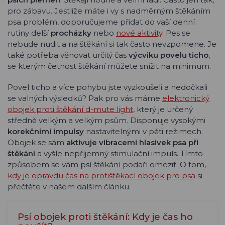
pro zábavu. Jestliže máte i vy s nadměrným štěkáním
psa problém, doporučujeme přidat do vaší denní
rutiny delší
procházky
nebo
nové aktivity
. Pes se
nebude nudit a na štěkání si tak často nevzpomene. Je
také potřeba věnovat určitý čas
výcviku povelu ticho
,
se kterým četnost štěkání můžete snížit na minimum.
Povel ticho a více pohybu jste vyzkoušeli a nedočkali
se valných výsledků? Pak pro vás máme
elektronický
obojek proti štěkání d-mute light
, který je určený
středně velkým a velkým psům. Disponuje vysokými
korekčními impulsy
nastavitelnými v pěti režimech.
Obojek se sám
aktivuje vibracemi hlasivek psa při
štěkání
a vyšle nepříjemný stimulační impuls. Tímto
způsobem se vám psí štěkání podaří omezit. O tom,
kdy je opravdu čas na protištěkací obojek pro psa
si
přečtěte v našem dalším článku.
Psí obojek proti štěkání: Kdy je čas ho