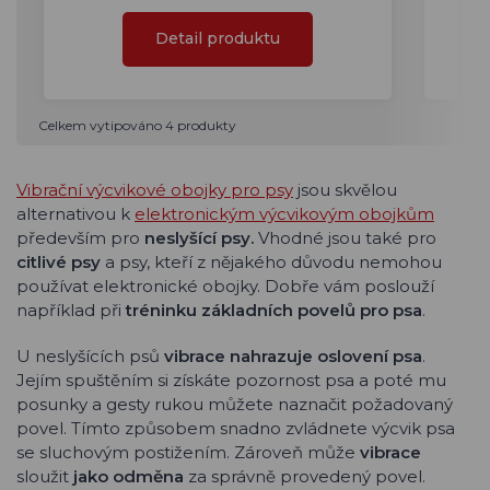
Detail produktu
Celkem vytipováno 4 produkty
Vibrační výcvikové obojky pro psy
jsou skvělou
alternativou k
elektronickým výcvikovým obojkům
především pro
neslyšící psy.
Vhodné jsou také pro
citlivé psy
a psy, kteří z nějakého důvodu nemohou
používat elektronické obojky. Dobře vám poslouží
například při
tréninku základních povelů pro psa
.
U neslyšících psů
vibrace nahrazuje oslovení psa
.
Jejím spuštěním si získáte pozornost psa a poté mu
posunky a gesty rukou můžete naznačit požadovaný
povel. Tímto způsobem snadno zvládnete výcvik psa
se sluchovým postižením. Zároveň může
vibrace
sloužit
jako odměna
za správně provedený povel.