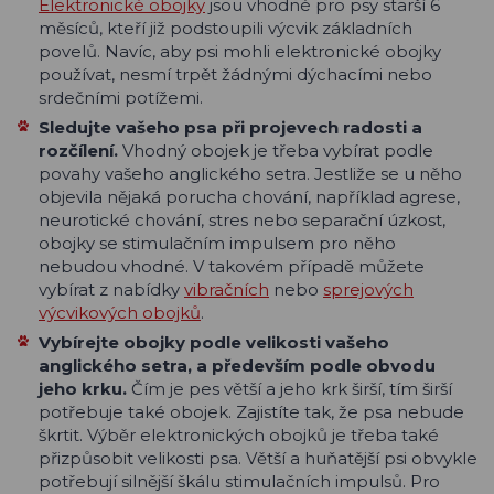
Elektronické obojky
jsou vhodné pro psy starší 6
měsíců, kteří již podstoupili výcvik základních
povelů. Navíc, aby psi mohli elektronické obojky
používat, nesmí trpět žádnými dýchacími nebo
srdečními potížemi.
Sledujte vašeho psa při projevech radosti a
rozčílení.
Vhodný obojek je třeba vybírat podle
povahy vašeho anglického setra. Jestliže se u něho
objevila nějaká porucha chování, například agrese,
neurotické chování, stres nebo separační úzkost,
obojky se stimulačním impulsem pro něho
nebudou vhodné. V takovém případě můžete
vybírat z nabídky
vibračních
nebo
sprejových
výcvikových obojků
.
Vybírejte obojky podle velikosti vašeho
anglického setra, a především podle obvodu
jeho krku.
Čím je pes větší a jeho krk širší, tím širší
potřebuje také obojek. Zajistíte tak, že psa nebude
škrtit. Výběr elektronických obojků je třeba také
přizpůsobit velikosti psa. Větší a huňatější psi obvykle
potřebují silnější škálu stimulačních impulsů. Pro