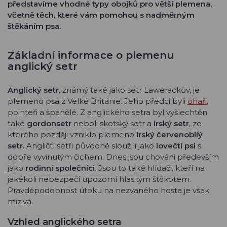
představíme vhodné typy obojků pro větší plemena,
včetně těch, které vám pomohou s nadměrným
štěkáním psa.
Základní informace o plemenu
anglický setr
Anglický setr
, známý také jako setr Lawerackův, je
plemeno psa z Velké Británie. Jeho předci byli
ohaři
,
pointeři a španělé. Z anglického setra byl vyšlechtěn
také
gordonsetr
neboli skotský setr a
irský setr
, ze
kterého později vzniklo plemeno
irský červenobílý
setr
. Angličtí setři původně sloužili jako
lovečtí psi
s
dobře vyvinutým čichem. Dnes jsou chováni především
jako
rodinní společníci
. Jsou to také hlídači, kteří na
jakékoli nebezpečí upozorní hlasitým štěkotem.
Pravděpodobnost útoku na nezvaného hosta je však
mizivá.
Vzhled anglického setra