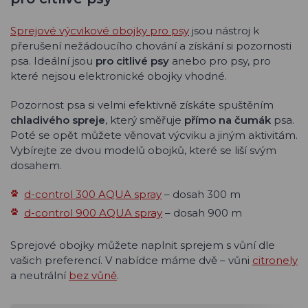
Sprejové výcvikové obojky pro psy
jsou nástroj k
přerušení nežádoucího chování a získání si pozornosti
psa. Ideální jsou
pro citlivé psy
anebo pro psy, pro
které nejsou elektronické obojky vhodné.
Pozornost psa si velmi efektivně získáte spuštěním
chladivého spreje
, který směřuje
přímo na čumák
psa.
Poté se opět můžete věnovat výcviku a jiným aktivitám.
Vybírejte ze dvou modelů obojků, které se liší svým
dosahem.
d-control 300 AQUA spray
– dosah 300 m
d-control 900 AQUA spray
– dosah 900 m
Sprejové obojky můžete naplnit sprejem s vůní dle
vašich preferencí. V nabídce máme dvě – vůni
citronely
a neutrální
bez vůně
.