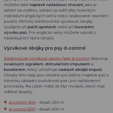
můžete také
napravit nežádoucí chování
, jako je
tahání na vodítku, utíkání za zvěří díky loveckým
instinktům anglických setrů nebo opakované neplnění
povelů. Mimoto elektronické výcvikové obojky
využijete při
psích sportech
nebo při
loveckém
výcviku psů
. Pro anglické setry můžete vybírat z
následujících řad a obojků.
Výcvikové obojky pro psy d-control
Elektronické výcvikové obojky řady d-control
disponují
zvukovým signálem
,
stimulačním impulsem
a
boosterem
, který umožňuje
nastavit silnější impuls
.
Obojky této řady jsou vhodné pro běžné majitele psů k
tréninku základní poslušnosti psa i pro každodenní
procházky. Na výběr máte ze čtyř modelů, které mají
odlišné dosahy:
d-control 400
– dosah 250 m
d-control 600
– dosah 600 m