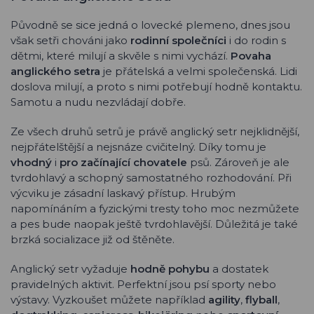
Původně se sice jedná o lovecké plemeno, dnes jsou
však setři chováni jako
rodinní společníci
i do rodin s
dětmi, které milují a skvěle s nimi vychází.
Povaha
anglického setra
je přátelská a velmi společenská. Lidi
doslova milují, a proto s nimi potřebují hodně kontaktu.
Samotu a nudu nezvládají dobře.
Ze všech druhů setrů je právě anglický setr nejklidnější,
nejpřátelštější a nejsnáze cvičitelný. Díky tomu je
vhodný
i
pro začínající chovatele
psů. Zároveň je ale
tvrdohlavý a schopný samostatného rozhodování. Při
výcviku je zásadní laskavý přístup. Hrubým
napomínáním a fyzickými tresty toho moc nezmůžete
a pes bude naopak ještě tvrdohlavější. Důležitá je také
brzká socializace již od štěněte.
Anglický setr vyžaduje
hodně pohybu
a dostatek
pravidelných aktivit. Perfektní jsou psí sporty nebo
výstavy. Vyzkoušet můžete například
agility
,
flyball
,