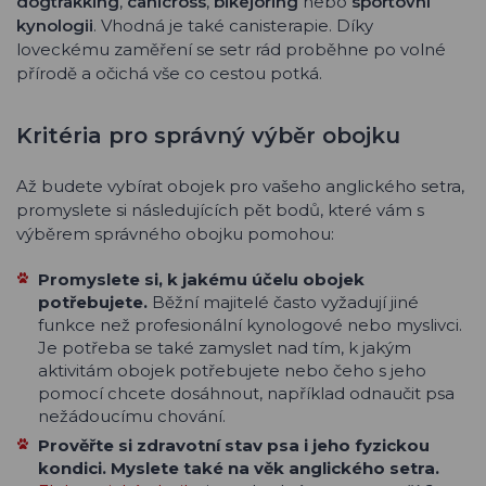
dogtrakking
,
canicross
,
bikejöring
nebo
sportovní
kynologii
. Vhodná je také canisterapie. Díky
loveckému zaměření se setr rád proběhne po volné
přírodě a očichá vše co cestou potká.
Kritéria pro správný výběr obojku
Až budete vybírat obojek pro vašeho anglického setra,
promyslete si následujících pět bodů, které vám s
výběrem správného obojku pomohou:
Promyslete si, k jakému účelu obojek
potřebujete.
Běžní majitelé často vyžadují jiné
funkce než profesionální kynologové nebo myslivci.
Je potřeba se také zamyslet nad tím, k jakým
aktivitám obojek potřebujete nebo čeho s jeho
pomocí chcete dosáhnout, například odnaučit psa
nežádoucímu chování.
Prověřte si zdravotní stav psa i jeho fyzickou
kondici. Myslete také na věk anglického setra.