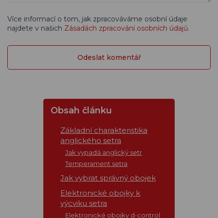
Více informací o tom, jak zpracováváme osobní údaje
najdete v našich
Zásadách zpracování osobních údajů
.
Obsah článku
Základní charakteristika
anglického setra
Jak vypadá anglický setr
Temperament setra
Jak vybrat správný obojek
Elektronické obojky k
výcviku setra
Elektronické obojky d-control