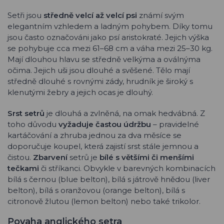
Setři jsou
středně velcí až velcí psi
známí svým
elegantním vzhledem a ladným pohybem. Díky tomu
jsou často označováni jako psí aristokraté. Jejich výška
se pohybuje cca mezi 61–68 cm a váha mezi 25–30 kg.
Mají dlouhou hlavu se středně velkýma a oválnýma
očima. Jejich uši jsou dlouhé a svěšené. Tělo mají
středně dlouhé s rovnými zády, hrudník je široký s
klenutými žebry a jejich ocas je dlouhý.
Srst setrů
je dlouhá a zvlněná, na omak hedvábná. Z
toho důvodu
vyžaduje častou údržbu
– pravidelné
kartáčování a zhruba jednou za dva měsíce se
doporučuje koupel, která zajistí srst stále jemnou a
čistou.
Zbarvení
setrů je
bílé s většími či menšími
tečkami
či stříkanci. Obvykle v barevných kombinacích
bílá s černou (blue belton), bílá s játrově hnědou (liver
belton), bílá s oranžovou (orange belton), bílá s
citronově žlutou (lemon belton) nebo také trikolor.
Povaha anglického setra