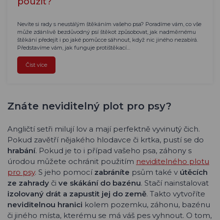
použít?
Nevíte si rady s neustálým štěkáním vašeho psa? Poradíme vám, co vše
může zdánlivě bezdůvodný psí štěkot způsobovat, jak nadměrnému
štěkání předejít i po jaké pomůcce sáhnout, když nic jiného nezabírá.
Představíme vám, jak funguje protištěkací…
Číst více
Znáte neviditelný plot pro psy?
Angličtí setři milují lov a mají perfektně vyvinutý čich.
Pokud zavětří nějakého hlodavce či krtka, pustí se do
hrabání
. Pokud je to i případ vašeho psa, záhony s
úrodou můžete ochránit použitím
neviditelného plotu
pro psy
. S jeho pomocí
zabráníte
psům také v
útěcích
ze zahrady
či
ve skákání do bazénu
. Stačí nainstalovat
izolovaný drát a zapustit jej do země
. Takto vytvoříte
neviditelnou hranici
kolem pozemku, záhonu, bazénu
či jiného místa, kterému se má váš pes vyhnout. O tom,