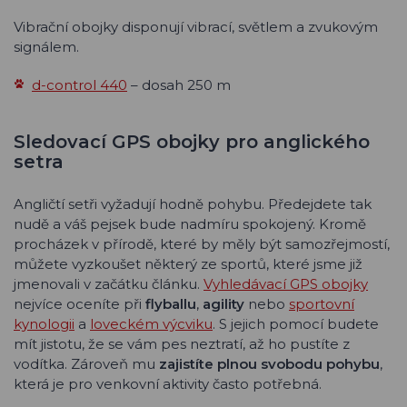
Vibrační obojky disponují vibrací, světlem a zvukovým
signálem.
d-control 440
– dosah 250 m
Sledovací GPS obojky pro anglického
setra
Angličtí setři vyžadují hodně pohybu. Předejdete tak
nudě a váš pejsek bude nadmíru spokojený. Kromě
procházek v přírodě, které by měly být samozřejmostí,
můžete vyzkoušet některý ze sportů, které jsme již
jmenovali v začátku článku.
Vyhledávací GPS obojky
nejvíce oceníte při
flyballu
,
agility
nebo
sportovní
kynologii
a
loveckém výcviku
. S jejich pomocí budete
mít jistotu, že se vám pes neztratí, až ho pustíte z
vodítka. Zároveň mu
zajistíte plnou svobodu pohybu
,
která je pro venkovní aktivity často potřebná.