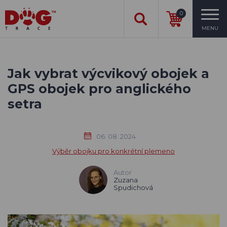
0
MENU
Jak vybrat výcvikový obojek a
GPS obojek pro anglického
setra
06. 08. 2024
Výběr obojku pro konkrétní plemeno
Autor
Zuzana
Spudichová