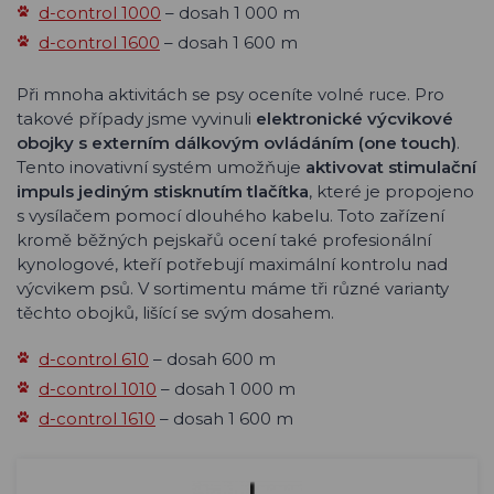
d-control 1000
– dosah 1 000 m
d-control 1600
– dosah 1 600 m
Při mnoha aktivitách se psy oceníte volné ruce. Pro
takové případy jsme vyvinuli
elektronické výcvikové
obojky s externím dálkovým ovládáním (one touch)
.
Tento inovativní systém umožňuje
aktivovat stimulační
impuls jediným stisknutím tlačítka
, které je propojeno
s vysílačem pomocí dlouhého kabelu. Toto zařízení
kromě běžných pejskařů ocení také profesionální
kynologové, kteří potřebují maximální kontrolu nad
výcvikem psů. V sortimentu máme tři různé varianty
těchto obojků, lišící se svým dosahem.
d-control 610
– dosah 600 m
d-control 1010
– dosah 1 000 m
d-control 1610
– dosah 1 600 m