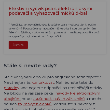
Efektivní výcvik psa s elektronickými
podavači a vyhazovači míčků d-ball
Přemýšlíte, jak ozvláštnit výcvik vašeho psa a motivovat jej k lepším
výkonům? Podavače a vyhazovače míčků d-ball jsou tím správným
řešením. Zjistěte, k výcviku jakých povelů vám nejlépe poslouží a proč
se vyplatí tyto výcvikové pomůcky pořídit.
Číst více
Stále si nevíte rady?
Stále ve výběru obojku pro anglického setra tápete?
Neváhejte nás
kontaktovat
. Nahlédněte také do
poradny
, kde najdete odpovědi na techničtější otázky.
Na blogu na vás zase čekají
návody k elektronickým
obojkům
nebo
zkušenosti našich zákazníků
a mnoho
dalších
zajímavých článků
. Pořídili jste si některý z
elektronických obojků pro psa a nevíte, jak začít?