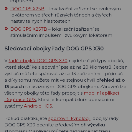
impulsem
DOG GPS X25B
– lokalizační zařízení se zvukovým
lokátorem ve třech různých tónech a čtyřech
nastavitelných hlasitostech
DOG GPS X25TB
– lokalizační zařízení se
stimulačním impulsem i zvukovým lokátorem
Sledovací obojky řady DOG GPS X30
V
řadě obojků DOG GPS X30
najdete čtyři typy obojků,
které slouží ke sledování psa až na 20 kilometrů. Jeden
vysílač můžete spárovat až se 13 zařízeními – přijímači,
a díky tomu můžete mít ve stejnou chvíli
přehled až o
13 psech
s nasazeným DOG GPS obojkem. Zároveň lze
všechny obojky této řady propojit s
mobilní aplikací
Dogtrace GPS
, která je kompatibilní s operačními
systémy
Android
i
iOS
.
Pokud praktikujete
sportovní kynologii
, obojky řady
DOG GPS X30 oceníte především při
výcviku
stopování
. V aplikaci můžete zaznamenat trasu