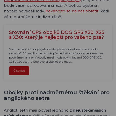
bude vaše rozhodování snazší. A pokud byste si i
nadále nevěděli rady,
neváhejte se na nás obrátit
. Rádi
vám pomůžeme individuálně.
Srovnání GPS obojků DOG GPS X20, X25
a X30: Který je nejlepší pro vašeho psa?
Sháníte psí GPS obojek, ale nevíte, jak se zorientovat v naší široké
nabídce? Připravili jsme pro vás přehledného průvodce, ve kterém se
podíváme na hlavní rozdíly mezi modelovými řadami DOG GPS X20,
X25 a X30 včetně Short verzí obojků pro malá…
Číst více
Obojky proti nadměrnému štěkání pro
anglického setra
Angličtí setři mají pověst jednoho z
nejuštěkanějších
psích plemen
. Štěkají hodně a velmi rádi. Často jen tak,