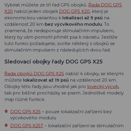
Vybírat můžete ze tří řad GPS obojků.
Řada DOG GPS
X20
nabízí jeden obojek
DOG GPS X20
, který je
ekonomickou variantou k
lokalizaci až 9 psů
na
vzdálenost 20 km
bez výcvikového modulu
. To
znamená, že nedisponuje stimulačním impulsem,
který by vám pomohl přimět psa k návratu. Jestliže
tuto funkci požadujete, zvolte některý z obojků se
stimulačním impulsem z následujících dvou řad.
Sledovací obojky řady DOG GPS X25
Řada obojků DOG GPS X25
nabízí 4 obojky, se kterými
můžete
lokalizovat až 19 psů
na vzdálenost 20 km.
Obojky této řady jsou vhodné jak pro
lovecký výcvik
,
tak pro běžné procházky se psem. Jednotlivé modely
mají různé funkce.
DOG GPS X25
– pouze lokalizační zařízení bez
výcvikového modulu
DOG GPS X25T
– lokalizační zařízení se stimulačním