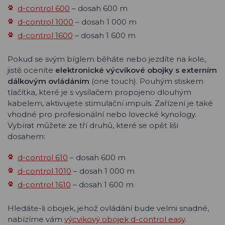
d-control 600
– dosah 600 m
d-control 1000
– dosah 1 000 m
d-control 1600
– dosah 1 600 m
Pokud se svým bíglem běháte nebo jezdíte na kole,
jistě oceníte
elektronické výcvikové obojky s externím
dálkovým ovládáním
(one touch). Pouhým stiskem
tlačítka, které je s vysílačem propojeno dlouhým
kabelem, aktivujete stimulační impuls. Zařízení je také
vhodné pro profesionální nebo lovecké kynology.
Vybírat můžete ze tří druhů, které se opět liší
dosahem:
d-control 610
– dosah 600 m
d-control 1010
– dosah 1 000 m
d-control 1610
– dosah 1 600 m
Hledáte-li obojek, jehož ovládání bude velmi snadné,
nabízíme vám
výcvikový obojek d-control easy
.