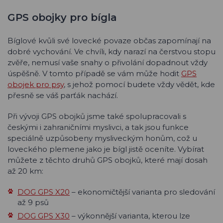
GPS obojky pro bígla
Bíglové kvůli své lovecké povaze občas zapomínají na
dobré vychování. Ve chvíli, kdy narazí na čerstvou stopu
zvěře, nemusí vaše snahy o přivolání dopadnout vždy
úspěšně. V tomto případě se vám může hodit
GPS
obojek pro psy
, s jehož pomocí budete vždy vědět, kde
přesně se váš parťák nachází.
Při vývoji GPS obojků jsme také spolupracovali s
českými i zahraničními myslivci, a tak jsou funkce
speciálně uzpůsobeny mysliveckým honům, což u
loveckého plemene jako je bígl jistě oceníte. Vybírat
můžete z těchto druhů GPS obojků, které mají dosah
až 20 km:
DOG GPS X20
– ekonomičtější varianta pro sledování
až 9 psů
DOG GPS X30
– výkonnější varianta, kterou lze