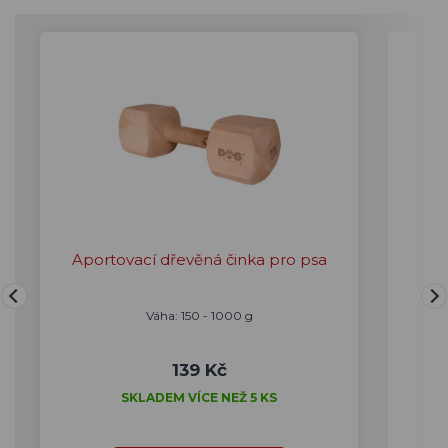
Aportovací dřevěná činka pro psa
Či
Váha: 150 - 1000 g
139 Kč
SKLADEM VÍCE NEŽ 5 KS