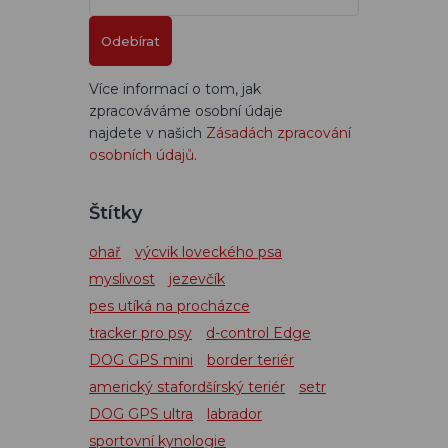
Odebírat
Více informací o tom, jak
zpracováváme osobní údaje
najdete v našich
Zásadách zpracování
osobních údajů
.
Štítky
ohař
výcvik loveckého psa
myslivost
jezevčík
pes utíká na procházce
tracker pro psy
d-control Edge
DOG GPS mini
border teriér
americký stafordšírský teriér
setr
DOG GPS ultra
labrador
sportovní kynologie