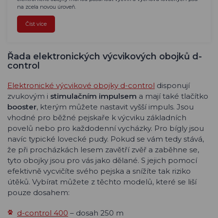
na zcela novou úroveň.
Číst více
Řada elektronických výcvikových obojků d-
control
Elektronické výcvikové obojky d-control
disponují
zvukovým i
stimulačním impulsem
a mají také tlačítko
booster
, kterým můžete nastavit vyšší impuls. Jsou
vhodné pro běžné pejskaře k výcviku základních
povelů nebo pro každodenní vycházky. Pro bígly jsou
navíc typické lovecké pudy. Pokud se vám tedy stává,
že při procházkách lesem zavětří zvěř a zaběhne se,
tyto obojky jsou pro vás jako dělané. S jejich pomocí
efektivně vycvičíte svého pejska a snížíte tak riziko
útěků. Vybírat můžete z těchto modelů, které se liší
pouze dosahem:
d-control 400
– dosah 250 m