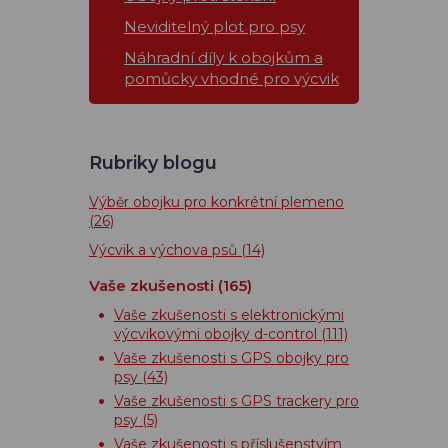
Neviditelný plot pro psy
Náhradní díly k obojkům a
pomůcky vhodné pro výcvik
Rubriky blogu
Výběr obojku pro konkrétní plemeno
(26)
Výcvik a výchova psů
(14)
Vaše zkušenosti
(165)
Vaše zkušenosti s elektronickými
výcvikovými obojky d-control
(111)
Vaše zkušenosti s GPS obojky pro
psy
(43)
Vaše zkušenosti s GPS trackery pro
psy
(5)
Vaše zkušenosti s příslušenstvím