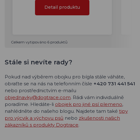
Detail produktu
Celkem vytipováno 6 produktů
Stále si nevíte rady?
Pokud nad výběrem obojku pro bígla stále váháte,
obraťte se na nás na telefonním čísle
+420 731 441 541
nebo prostřednictvím e-mailu
objednavky@dogtrace.com
. Rádi vám individuálně
poradíme. Hledáte-li
obojek pro jiné psí plemeno
,
nahlédněte do našeho blogu. Najdete tam také
tipy
pro výcvik a výchovu psů
nebo
zkušenosti našich
zákazníků s produkty Dogtrace
.