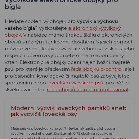
Výcvikové elektronické obojky pro
bígla
Hledáte spolehlivý obojek pro
výcvik a výchovu
vašeho bígla
? Vyzkoušejte
elektronický výcvikový
obojek
. V nabídce máme širokou škálu elektronických
obojků s různými funkcemi i dosahem. S jejich pomocí
můžete velmi efektivně vycvičit svého psa, získat si jeho
respekt i důvěru a vybudujete si mezi sebou pevný
vztah. Elektronické obojky ocení nejen běžní majitelé
psů, pro které je především
řada obojků d-control
, ale i
profesionální kynologové či majitelé psů zabývající se
sportovním nebo
loveckým výcvikem psů
, pro něž je
skvělou variantou
řada obojků d-control professional
.
Moderní výcvik loveckých parťáků aneb
jak vycvičit lovecké psy
Máte pejska s loveckou kynologií? Nevíte, jak začít s výchovou a
výcvikem loveckého psa? Zjistěte, jak GPS obojky a výcvikové
elektronické obojky mohou posunout výcvik a výchovu loveckých psů