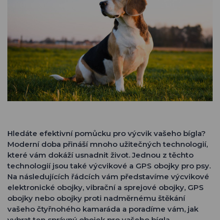
Hledáte efektivní pomůcku pro výcvik vašeho bígla?
Moderní doba přináší mnoho užitečných technologií,
které vám dokáží usnadnit život. Jednou z těchto
technologií jsou také výcvikové a GPS obojky pro psy.
Na následujících řádcích vám představíme výcvikové
elektronické obojky, vibrační a sprejové obojky, GPS
obojky nebo obojky proti nadměrnému štěkání
vašeho čtyřnohého kamaráda a poradíme vám, jak
vybrat ten správný obojek pro vašeho bígla.