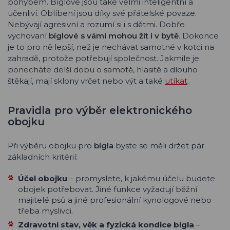
pohybem. Bíglové jsou také velmi inteligentní a
učenliví. Oblíbení jsou díky své přátelské povaze.
Nebývají agresivní a rozumí si i s dětmi. Dobře
vychovaní
bíglové s vámi mohou žít i v bytě
. Dokonce
je to pro ně lepší, než je nechávat samotné v kotci na
zahradě, protože potřebují společnost. Jakmile je
ponecháte delší dobu o samotě, hlasitě a dlouho
štěkají, mají sklony vrčet nebo výt a také
utíkat
.
Pravidla pro výběr elektronického
obojku
Při výběru obojku pro
bígla
byste se měli držet pár
základních kritérií:
Účel obojku
– promyslete, k jakému účelu budete
obojek potřebovat. Jiné funkce vyžadují běžní
majitelé psů a jiné profesionální kynologové nebo
třeba myslivci.
Zdravotní stav, věk a fyzická kondice bígla
–