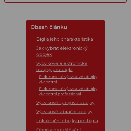
Obsah článku
Bígl a jeho charakteristika
Jak vybrat elektronický
obojek
Výcvikové elektronické
obojky pro bígla
Elektronické výcvikové obojky
d-control
Elektronické výcvikové obojky
d-control professional
Výcvikové sprejové obojky
Výcvikové vibrační obojky
Lokalizační obojky pro bígla
Obojky proti štěkání