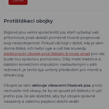
Číst více
Protištěkací obojky
Bíglové jsou velmi společenští psi, kteří vyžadují vaši
přítomnost, jinak dokáží poměrně hlučně projevovat
svoji nespokojenost. Pokud váš bígl v době, kdy je sám
doma štěká, vrčí nebo vyje a ruší tak sousedy,
elektronický obojek proti štěkání d-mute small
pro vás
bude tou správnou pomůckou. Díky malé krabičce a
slabším korekčním impulsům, nastavitelným v pěti
režimech, je tento typ určený především pro menší a
střední psy.
Obojek se sám
aktivuje vibracemi hlasivek psa
, proto
nemusíte mít obavy, že by se spustil při štěkotu či vytí
jiného psa. Je ale důležité, aby byl obojek správně
nasazený a vašemu pejskovi dobře seděl.