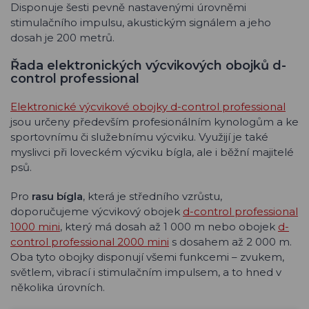
Disponuje šesti pevně nastavenými úrovněmi
stimulačního impulsu, akustickým signálem a jeho
dosah je 200 metrů.
Řada elektronických výcvikových obojků d-
control professional
Elektronické výcvikové obojky d-control professional
jsou určeny především profesionálním kynologům a ke
sportovnímu či služebnímu výcviku. Využijí je také
myslivci při loveckém výcviku bígla, ale i běžní majitelé
psů.
Pro
rasu bígla
, která je středního vzrůstu,
doporučujeme výcvikový obojek
d-control professional
1000 mini
, který má dosah až 1 000 m nebo obojek
d-
control professional 2000 mini
s dosahem až 2 000 m.
Oba tyto obojky disponují všemi funkcemi – zvukem,
světlem, vibrací i stimulačním impulsem, a to hned v
několika úrovních.