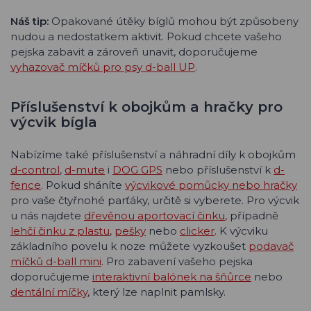
Náš tip:
Opakované útěky bíglů mohou být způsobeny
nudou a nedostatkem aktivit. Pokud chcete vašeho
pejska zabavit a zároveň unavit, doporučujeme
vyhazovač míčků pro psy d-ball UP
.
Příslušenství k obojkům a hračky pro
výcvik bígla
Nabízíme také příslušenství a náhradní díly k obojkům
d-control
,
d-mute
i
DOG GPS
nebo příslušenství k
d-
fence
. Pokud sháníte
výcvikové pomůcky nebo hračky
pro vaše čtyřnohé parťáky, určitě si vyberete. Pro výcvik
u nás najdete
dřevěnou aportovací činku
, případně
lehčí činku z plastu
,
pešky
nebo
clicker
. K výcviku
základního povelu k noze můžete vyzkoušet
podavač
míčků d-ball mini
. Pro zabavení vašeho pejska
doporučujeme
interaktivní balónek na šňůrce
nebo
dentální míčky
, který lze naplnit pamlsky.