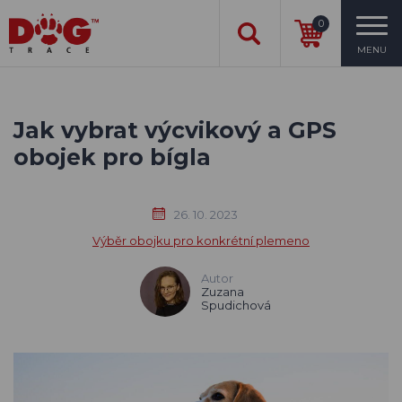
0
MENU
Jak vybrat výcvikový a GPS
obojek pro bígla
26. 10. 2023
Výběr obojku pro konkrétní plemeno
Autor
Zuzana
Spudichová