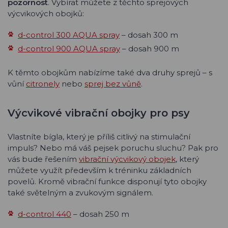
pozornost
. Vybírat můžete z těchto sprejových
výcvikových obojků:
d-control 300 AQUA spray
– dosah 300 m
d-control 900 AQUA spray
– dosah 900 m
K těmto obojkům nabízíme také dva druhy sprejů – s
vůní
citronely
nebo
sprej bez vůně
.
Výcvikové vibrační obojky pro psy
Vlastníte bígla, který je příliš citlivý na stimulační
impuls? Nebo má váš pejsek poruchu sluchu? Pak pro
vás bude řešením
vibrační výcvikový obojek
, který
můžete využít především k tréninku základních
povelů. Kromě vibrační funkce disponují tyto obojky
také světelným a zvukovým signálem.
d-control 440
– dosah 250 m