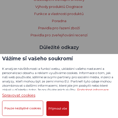
Výhody produktů Dogtrace
Funkce a vlastnosti produktů
Poradna
Pravidla pro řazení zboží
Pravidla pro zveřejňování recenzí
Důležité odkazy
Vážíme si vašeho soukromí
Obchodní síť
Naše certifikáty
K analýze návštěvnosti a funkcí webu, ukládání vašeho nastavení a
Ke stažení
personalizaci obsahu a reklam využíváme cookies. Informace o tom, jak
náš web používáte, sdílíme se svými partnery pro sociální média, inzerci a
Katalog produktů
analýzy, kteří mohou být ze zemí mimo EU. Partneři tyto údaje mohou
zkombinovat s dalšími informacemi, které jste jim poskytli nebo které
Návody
získali v důsledku toho, že používáte jejich služby.
Podrobné informace
O naší firmě
Spravovat cookies
Zásady zpracování osobních údajů
Zásady zpracování souborů cookies
Pouze nezbytné cookies
Přijmout vše
Poučení o souborech cookies