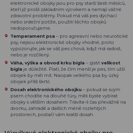
elektronické obojky jsou pro psy starší šesti měsíců,
kteří již prošli základním výcvikem a nemají vážné
zdravotní problémy. Pokud má váš pes dýchací
nebo srdeční potíže, použití těchto obojků
nedoporučujeme.
Temperament psa
– pro agresivní nebo neurotické
psy, nejsou elektronické obojky vhodné, proto
vypozorujte, jak se váš pes chová, když má radost,
nebo je rozčílený.
Váha, výška a obvod krku bígla
– zjistit
velikost
bígla
je důležité. Platí, že čím menší je pes, tím užší
obojek by měl mít. Naopak velkého psa by úzký
obojek příliš škrtil.
Dosah elektronického obojku
– pokud se svým
psem chodíte na dlouhé túry, měli byste vybírat
obojky s větším dosahem. Trávíte-li čas převážně na
dvorku, zahradě a dalších méně rozlehlých
prostorech, postačí vám kratší dosah.