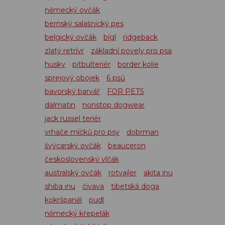
německý ovčák
bernský salašnický pes
belgický ovčák
bígl
ridgeback
zlatý retrívr
základní povely pro psa
husky
pitbulteriér
border kolie
sprejový obojek
6 psů
bavorský barvář
FOR PETS
dalmatin
nonstop dogwear
jack russel teriér
vrhače míčků pro psy
dobrman
švýcarský ovčák
beauceron
československý vlčák
australský ovčák
rotvajler
akita inu
shiba inu
čivava
tibetská doga
kokršpaněl
pudl
německý křepelák