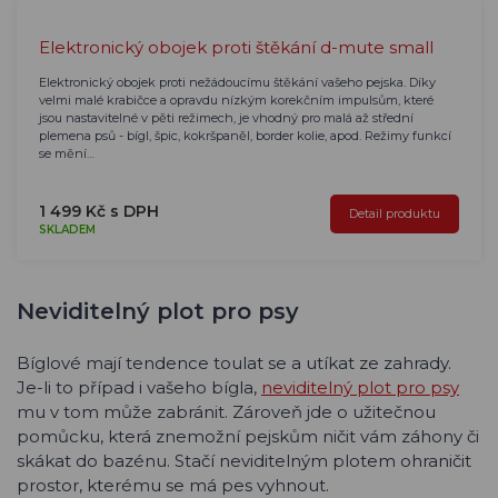
Elektronický obojek proti štěkání d-mute small
Elektronický obojek proti nežádoucímu štěkání vašeho pejska. Díky
velmi malé krabičce a opravdu nízkým korekčním impulsům, které
jsou nastavitelné v pěti režimech, je vhodný pro malá až střední
plemena psů - bígl, špic, kokršpaněl, border kolie, apod. Režimy funkcí
se mění…
1 499 Kč s DPH
Detail produktu
SKLADEM
Neviditelný plot pro psy
Bíglové mají tendence toulat se a utíkat ze zahrady.
Je-li to případ i vašeho bígla,
neviditelný plot pro psy
mu v tom může zabránit. Zároveň jde o užitečnou
pomůcku, která znemožní pejskům ničit vám záhony či
skákat do bazénu. Stačí neviditelným plotem ohraničit
prostor, kterému se má pes vyhnout.