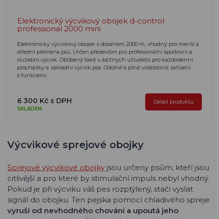
Elektronický výcvikový obojek d-control
professional 2000 mini
Elektronický výcvikový obojek s dosahem 2000 m, vhodný pro menší a
střední plemena psů. Určen především pro profesionální sportovní a
služební výcvik. Oblíbený také u běžných uživatelů pro každodenní
procházky a základní výcvik psa. Odolné a plně vodotěsné zařízení
s funkcemi…
6 300 Kč s DPH
Detail produktu
SKLADEM
Výcvikové sprejové obojky
Sprejové výcvikové obojky
jsou určeny psům, kteří jsou
citlivější a pro které by stimulační impuls nebyl vhodný.
Pokud je při výcviku váš pes rozptýlený, stačí vyslat
signál do obojku. Ten pejska pomocí chladivého spreje
vyruší od nevhodného chování a upoutá jeho