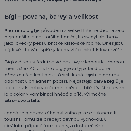
Bígl – povaha, barvy a velikost
Plemeno bígl
je původem z Velké Británie. Jedná se o
nejmenšího a nejstaršího honiče, který byl oblíbený
jako lovecký pes i v britské královské rodině. Dnes jsou
bíglové chováni spíše jako mazlíčci, nikoli k lovu zvěře.
Bíglové jsou střední velké postavy, v kohoutku mohou
měřit 33 až 40 cm. Pro bígly jsou typické dlouhé
převislé uši a krátká hustá srst, která zajišťuje dobrou
odolnost v chladném počasí. Nejčastější
barva bíglů
je
tricolor v kombinaci černé, hnědé a bílé. Další zbarvení
je bicolor v kombinaci hnědé a bílé, výjimečně
citronové a bílé
.
Jedná se o nezávislého aktivního psa se sklonem k
toulání. Tomu lze předejít pevnou výchovou, v
ideálním případě formou hry, a dostatečným