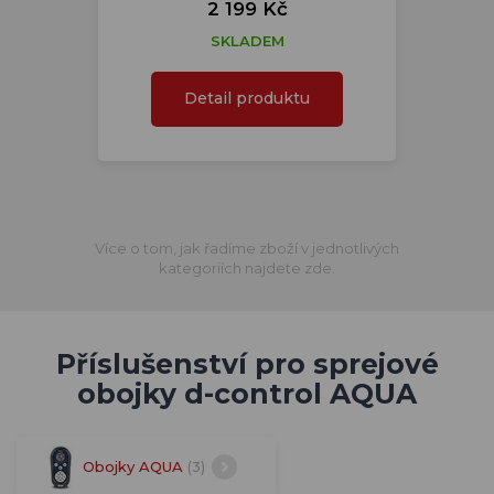
2 199 Kč
SKLADEM
Detail produktu
Více o tom, jak řadíme zboží v jednotlivých
kategoriích najdete zde.
Příslušenství pro sprejové
obojky d-control AQUA
Obojky AQUA
(3)