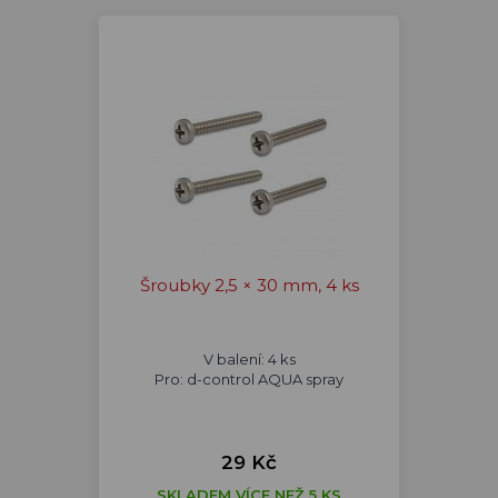
Šroubky 2,5 × 30 mm, 4 ks
V balení: 4 ks
Pro: d-control AQUA spray
29 Kč
SKLADEM VÍCE NEŽ 5 KS