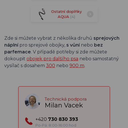
Ostatní doplňky
AQUA
(4)
Zde si můžete vybrat z několika druhů
sprejových
náplní
pro sprejové obojky,
s vůní
nebo
bez
parfemace
. V případě potřeby si zde můžete
dokoupit
obojek pro dalšího psa
nebo samostatný
vysílač s dosahem
300
nebo
900 m
.
Technická podpora
Milan Vacek
+420
730 830 393
Po-Pá: 8:00-16:00 hod