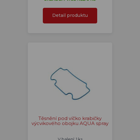
Detail produktu
Těsnění pod víčko krabičky
výcvikového obojku AQUA spray
V balení: 1 ks