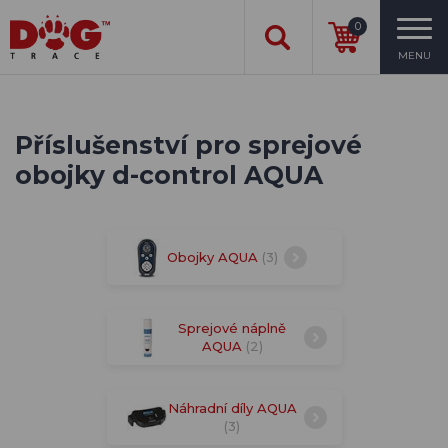
0
MENU
Příslušenství pro sprejové
obojky d-control AQUA
Obojky AQUA
(3)
Sprejové náplně
AQUA
(2)
Náhradní díly AQUA
(3)