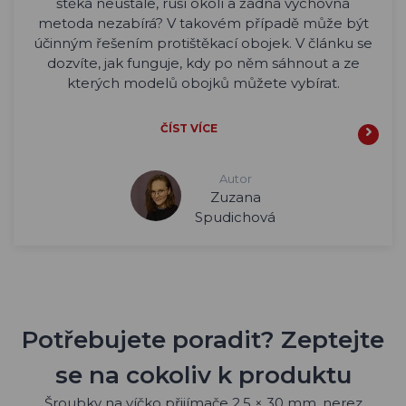
štěká neustále, ruší okolí a žádná výchovná
metoda nezabírá? V takovém případě může být
účinným řešením protištěkací obojek. V článku se
dozvíte, jak funguje, kdy po něm sáhnout a ze
kterých modelů obojků můžete vybírat.
ČÍST VÍCE
Autor
Zuzana
Spudichová
Potřebujete poradit? Zeptejte
se na cokoliv k produktu
Šroubky na víčko přijímače 2,5 × 30 mm, nerez