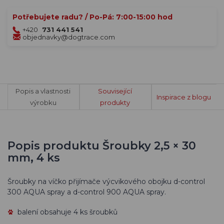
Potřebujete radu? / Po-Pá: 7:00-15:00 hod
+420
731 441 541
objednavky@dogtrace.com
Popis a vlastnosti
Související
Inspirace z blogu
výrobku
produkty
Popis produktu Šroubky 2,5 × 30
mm, 4 ks
Šroubky na víčko přijímače výcvikového obojku d-control
300 AQUA spray a d-control 900 AQUA spray.
balení obsahuje 4 ks šroubků