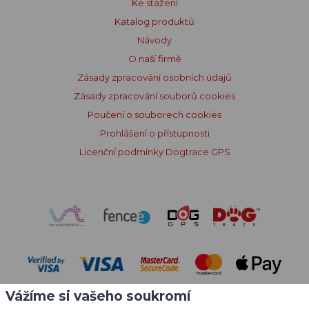
Ke stažení
Katalog produktů
Návody
O naší firmě
Zásady zpracování osobních údajů
Zásady zpracování souborů cookies
Poučení o souborech cookies
Prohlášení o přístupnosti
Licenční podmínky Dogtrace GPS
Vážíme si vašeho soukromí