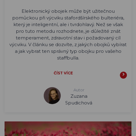
Elektronický obojek může být užitečnou
pomůckou při výcviku stafordšírského bulteriéra,
který je inteligentní, ale i tvrdohlavý. Než se však
pro tuto metodu rozhodnete, je důležité znát
temperament, zdravotní stav i požadovaný cíl
výcviku. V článku se dozvíte, z jakých obojků vybírat
a jak vybrat ten správný typ obojku pro vašeho
staffbulla.
ČÍST VÍCE
Autor
Zuzana
Spudichová