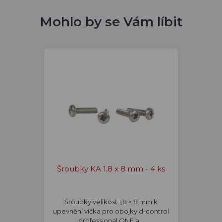
Mohlo by se Vám líbit
Šroubky KA 1,8 x 8 mm - 4 ks
Šroubky velikost 1,8 × 8 mm k
upevnění víčka pro obojky d-control
professional ONE a…