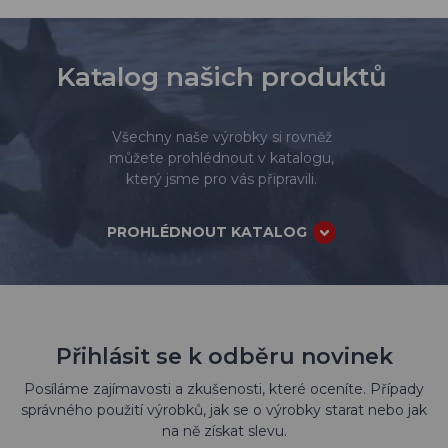
Katalog našich produktů
Všechny naše výrobky si rovněž
můžete prohlédnout v katalogu,
který jsme pro vás připravili.
PROHLÉDNOUT KATALOG
Přihlásit se k odběru novinek
Posíláme zajímavosti a zkušenosti, které oceníte. Případy
správného použití výrobků, jak se o výrobky starat nebo jak
na ně získat slevu.