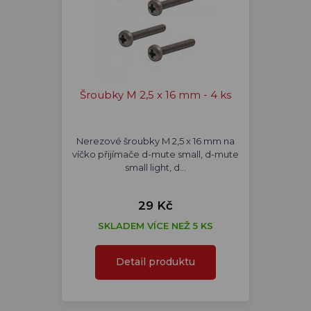
Šroubky M 2,5 x 16 mm - 4 ks
Nerezové šroubky M 2,5 x 16 mm na
víčko přijímače d-mute small, d-mute
small light, d…
29 Kč
SKLADEM VÍCE NEŽ 5 KS
Detail produktu