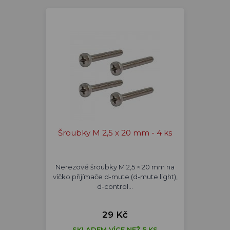
Šroubky M 2,5 x 20 mm - 4 ks
Nerezové šroubky M 2,5 × 20 mm na
víčko přijímače d-mute (d-mute light),
d-control…
29 Kč
SKLADEM VÍCE NEŽ 5 KS