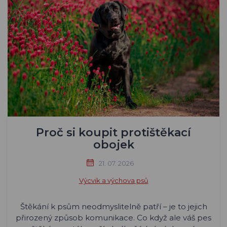
Proč si koupit protištěkací
obojek
21. 07. 2026
Výcvik a výchova psů
Štěkání k psům neodmyslitelně patří – je to jejich
přirozený způsob komunikace. Co když ale váš pes