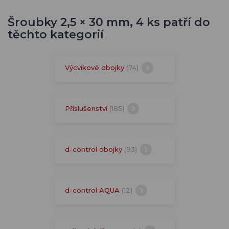
Šroubky 2,5 × 30 mm, 4 ks patří do
těchto kategorií
Výcvikové obojky
(74)
Příslušenství
(185)
d-control obojky
(93)
d-control AQUA
(12)