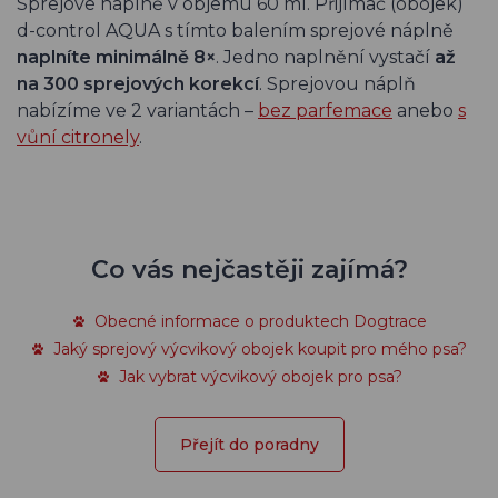
Sprejové náplně v objemu 60 ml. Přijímač (obojek)
d-control AQUA s tímto balením sprejové náplně
naplníte minimálně 8×
. Jedno naplnění vystačí
až
na 300 sprejových korekcí
. Sprejovou náplň
nabízíme ve 2 variantách –
bez parfemace
anebo
s
vůní citronely
.
Co vás nejčastěji zajímá?
Obecné informace o produktech Dogtrace
Jaký sprejový výcvikový obojek koupit pro mého psa?
Jak vybrat výcvikový obojek pro psa?
Přejít do poradny