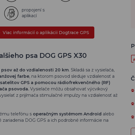
propojení s
aplikací
Viac informácií o aplikácii Dogtrace GPS
P
alšieho psa DOG GPS X30
h psov až do vzdialenosti 20 km
.
Skladá sa z vysielača,
anžovej farbe
, na
ktorom psovod sleduje vzdialenosť a
Č
o satelitov GPS a pomocou rádiofrekvenčného (RF)
mača psovoda.
Vysielače môžu obsahovať výcvikový
vysielať z prijímača stimulačné impulzy na vzdialenosť až
nému telefónu s
operačným systémom Android
alebo
né zariadenia DOG GPS a ich podrobné informácie na