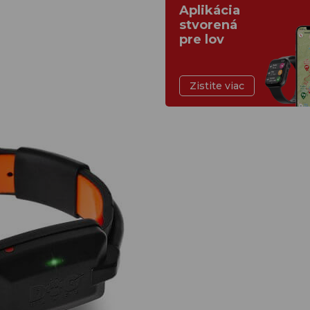
Aplikácia
stvorená
pre lov
Zistite viac