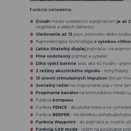
Funkcie zariadenia:
Dosah
medzi vysielačom a prijímačom
je až 
vegetácie a ďalších faktorov)
Sledovanie až 13
psov, psovodov alebo bodov
Najmodernejšia technológia
s vysokou citliv
Ľahko čitateľný displej
prijímača - na priam
Plne vodotesný
prijímač a vysielač
Dlhá výdrž batérie
(viac ako 40 hodín) - prijím
2 režimy akustického signálu
- tichý/hlasitý
15 úrovní stimulačných impulzov
(len pri m
Svetelný režim
na rozpoznanie psa v tme (le
Prepínanie kanálov
na komunikáciu medzi vy
Funkcia
kompasu
Funkcia
FENCE
- akustická hranica na vymedze
Funkcia
BEEPER
- na detekciu pohybu/pohybu
Funkcia Waypoint
- do prijímača je možné ul
Funkcia CAR mode
- režim na používanie prij