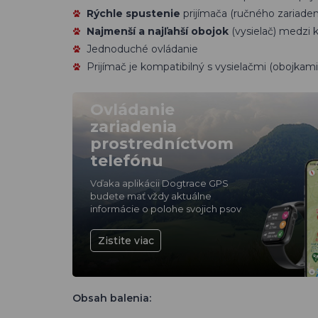
Rýchle spustenie
prijímača (ručného zariaden
Najmenší a najľahší obojok
(vysielač) medzi
Jednoduché ovládanie
Prijímač je kompatibilný s vysielačmi (obojka
Ovládanie
zariadenia
prostredníctvom
telefónu
Vďaka aplikácii Dogtrace GPS
budete mať vždy aktuálne
informácie o polohe svojich psov
Zistite viac
Obsah balenia: