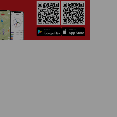
Teraz na
Stiahnuť v