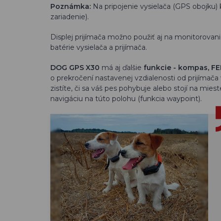
Poznámka:
Na pripojenie vysielača (GPS obojku)
zariadenie).
Displej prijímača možno použiť aj na monitorovani
batérie vysielača a prijímača.
DOG GPS X30
má aj ďalšie
funkcie - kompas, FE
o prekročení nastavenej vzdialenosti od prijímač
zistíte, či sa váš pes pohybuje alebo stojí na mie
navigáciu na túto polohu (funkcia waypoint).