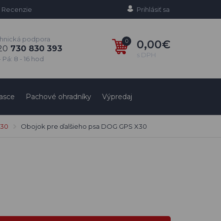
Recenzie
Prihlásiť sa
hnická podpora
0
0,00€
20
730 830 393
s DPH
 Pá: 8 - 16 hod
asce
Pachové ohradníky
Výpredaj
X30
Obojok pre ďalšieho psa DOG GPS X30