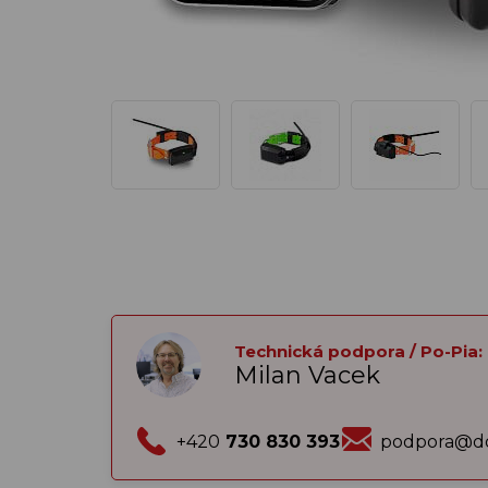
Technická podpora / Po-Pia:
Milan Vacek
+420
730 830 393
podpora@do