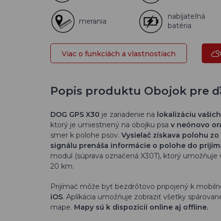
nabíjateľná
merania
batéria
Viac o funkciách a vlastnostiach
Popis produktu Obojok pre ď
DOG GPS X30
je zariadenie na
lokalizáciu vašic
ktorý je umiestnený na obojku psa
v neónovo or
smer k polohe psov.
Vysielač získava polohu z
signálu prenáša informácie o polohe do prijí
modul (súprava označená X30T)
, ktorý umožňuje 
20 km
.
Prijímač môže byť bezdrôtovo pripojený k mobil
iOS
. Aplikácia umožňuje zobraziť všetky spárova
mape.
Mapy sú k dispozícii online aj offline.