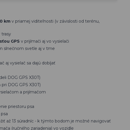
20 km
v priamej viditeľnosti (v závislosti od terénu,
 trasy
osťou GPS
v prijímači aj vo vysielači
om slnečnom svetle aj v tme
ač aj vysielač sa dajú dobíjať
odeli DOG GPS X30T)
n pri DOG GPS X30T)
sielačom a prijímačom
nie priestoru psa
 psa
ožiť až 13 súradníc - k týmto bodom je možné navigovať
ímača (ručného zariadenia) vo vozidle