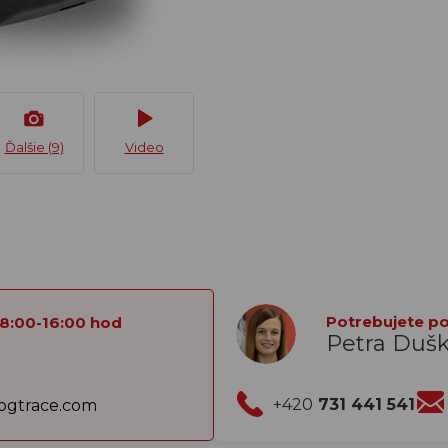
Ďalšie (9)
Video
Potrebujete por
 8:00-16:00 hod
Petra Duš
+420
731 441 541
gtrace.com