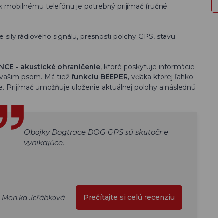
 k mobilnému telefónu je potrebný prijímač (ručné
e sily rádiového signálu, presnosti polohy GPS, stavu
NCE - akustické ohraničenie
, ktoré poskytuje informácie
a vašim psom. Má tiež
funkciu BEEPER,
vďaka ktorej ľahko
ste. Prijímač umožňuje uloženie aktuálnej polohy a následnú
Obojky Dogtrace DOG GPS sú skutočne
vynikajúce.
Prečítajte si celú recenziu
Monika Jeřábková