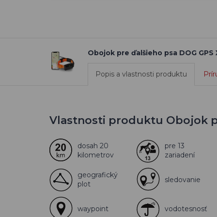
Obojok pre ďalšieho psa DOG GPS
Popis a vlastnosti produktu
Prír
Vlastnosti produktu Obojok 
dosah 20
pre 13
kilometrov
zariadení
geografický
sledovanie
plot
waypoint
vodotesnosť