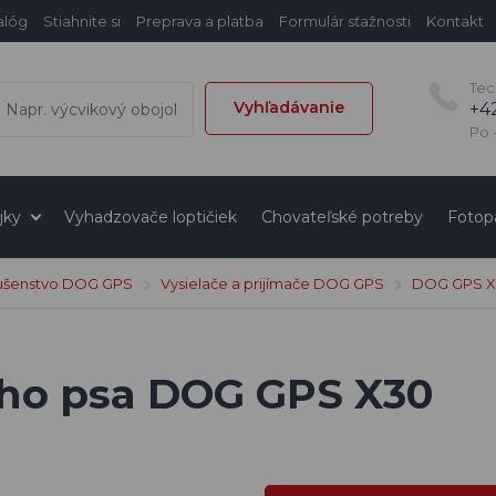
alóg
Stiahnite si
Preprava a platba
Formulár sťažnosti
Kontakt
Tec
Vyhľadávanie
+4
Po -
jky
Vyhadzovače loptičiek
Chovateľské potreby
Fotop
lušenstvo DOG GPS
Vysielače a prijímače DOG GPS
DOG GPS 
eho psa DOG GPS X30