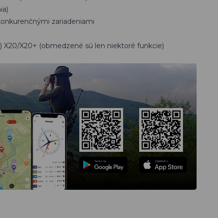
ia)
 konkurenčnými zariadeniami
mi) X20/X20+ (obmedzené sú len niektoré funkcie)
Teraz na
Stiahnuť v