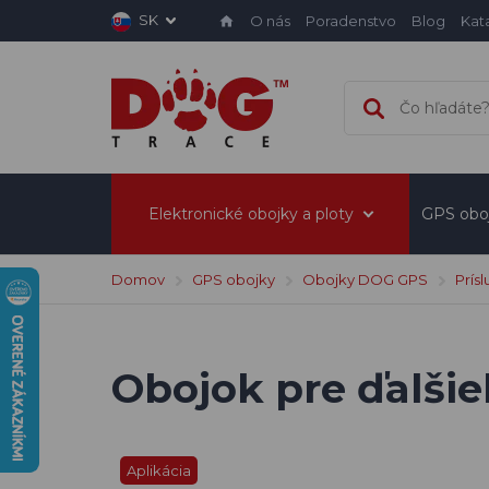
SK
O nás
Poradenstvo
Blog
Kat
Elektronické obojky a ploty
GPS obo
Domov
GPS obojky
Obojky DOG GPS
Prís
Obojok pre ďalši
Aplikácia