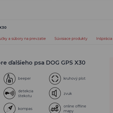
 X30
učky a súbory na prevzatie
Súvisiace produkty
Inšpirácia
pre ďalšieho psa DOG GPS X30
beeper
kruhový plot
detekcia
zvuk
štekotu
online offline
kompas
mapy