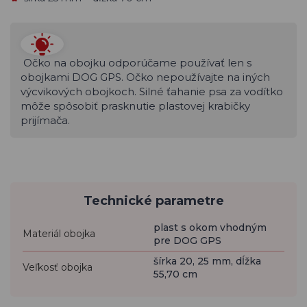
Očko na obojku odporúčame používať len s
obojkami DOG GPS. Očko nepoužívajte na iných
výcvikových obojkoch. Silné ťahanie psa za vodítko
môže spôsobiť prasknutie plastovej krabičky
prijímača.
Technické parametre
plast s okom vhodným
Materiál obojka
pre DOG GPS
šírka 20, 25 mm, dĺžka
Veľkosť obojka
55,70 cm