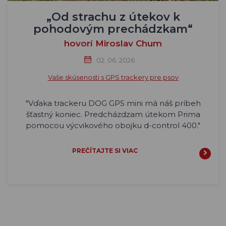
„Od strachu z útekov k
pohodovým prechádzkam“
hovorí Miroslav Chum
02. 06. 2026
Vaše skúsenosti s GPS trackery pre psov
"Vďaka trackeru DOG GPS mini má náš príbeh
šťastný koniec. Predcházdzam útekom Prima
pomocou výcvikového obojku d-control 400."
PREČÍTAJTE SI VIAC