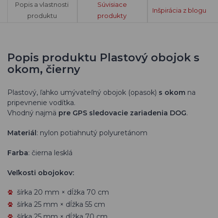
Popis a vlastnosti
Súvisiace
Inšpirácia z blogu
produktu
produkty
Popis produktu Plastový obojok s
okom, čierny
Plastový, ľahko umývateľný obojok (opasok)
s okom
na
pripevnenie vodítka.
Vhodný najmä
pre
GPS sledovacie zariadenia DOG
.
Materiál
: nylon potiahnutý polyuretánom
Farba
: čierna lesklá
Veľkosti obojokov:
šírka 20 mm × dĺžka 70 cm
šírka 25 mm × dĺžka 55 cm
šírka 25 mm × dĺžka 70 cm