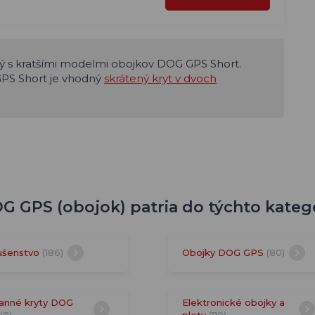
ný s kratšími modelmi obojkov DOG GPS Short.
GPS Short je vhodný
skrátený kryt v dvoch
G GPS (obojok) patria do týchto kategó
lušenstvo
(186)
Obojky DOG GPS
(80)
anné kryty DOG
Elektronické obojky a
(8)
ploty
(110)