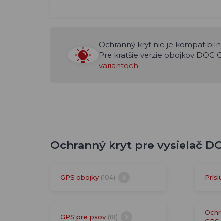
Ochranný kryt nie je kompatibil
Pre kratšie verzie obojkov DOG 
variantoch
.
Ochranný kryt pre vysielač DO
GPS obojky
(104)
Prís
Ochr
GPS pre psov
(18)
GPS