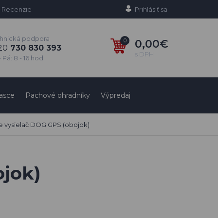
Recenzie
Prihlásiť sa
hnická podpora
0
0,00€
20
730 830 393
s DPH
 Pá: 8 - 16 hod
asce
Pachové ohradníky
Výpredaj
e vysielač DOG GPS (obojok)
ojok)