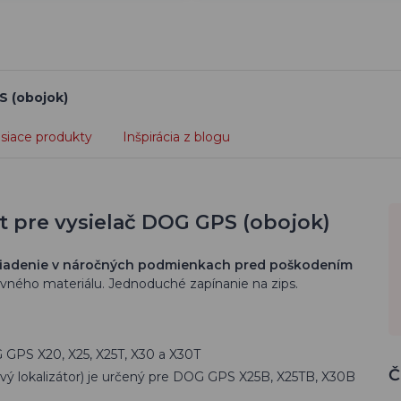
S (obojok)
isiace produkty
Inšpirácia z blogu
 pre vysielač DOG GPS (obojok)
riadenie v náročných podmienkach pred poškodením
pevného materiálu. Jednoduché zapínanie na zips.
G GPS X20, X25, X25T, X30 a X30T
Č
ový lokalizátor) je určený pre DOG GPS X25B, X25TB, X30B