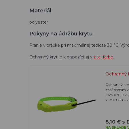
Materiál
polyester
Pokyny na údržbu krytu
Pranie v práčke pri maximálnej teplote 30 °C. Výr
Ochranný kryt je k dispozícii aj v
žltej farbe
.
Ochranný k
Ochranný kryt
znečistením v
GPS X20, X25
X30TB s otvor
8,10 € s
NA SKLADE V