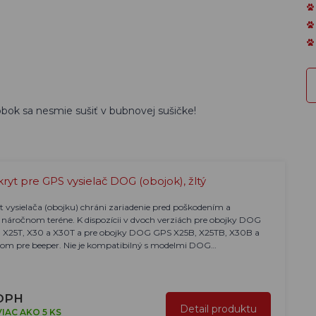
obok sa nesmie sušiť v bubnovej sušičke!
ryt pre GPS vysielač DOG (obojok), žltý
 vysielača (obojku) chráni zariadenie pred poškodením a
 náročnom teréne. K dispozícii v dvoch verziách pre obojky DOG
, X25T, X30 a X30T a pre obojky DOG GPS X25B, X25TB, X30B a
om pre beeper. Nie je kompatibilný s modelmi DOG…
 DPH
Detail produktu
IAC AKO 5 KS