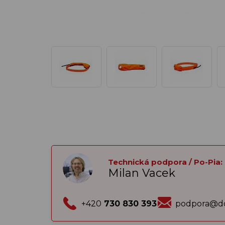
Technická podpora / Po-Pia:
Milan Vacek
+420
730 830 393
podpora@do