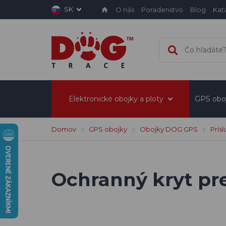
SK
O nás
Poradenstvo
Blog
Kat
Elektronické obojky a ploty
GPS obo
Domov
GPS obojky
Obojky DOG GPS
Prís
Ochranný kryt pr