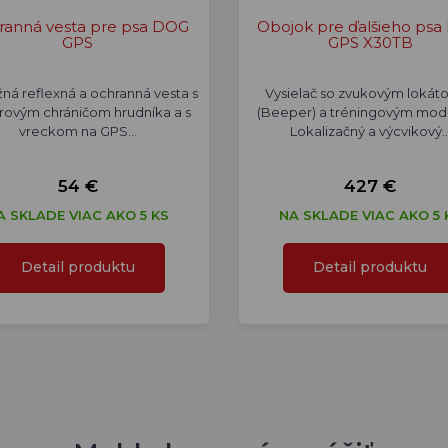
ranná vesta pre psa DOG
Obojok pre ďalšieho ps
GPS
GPS X30TB
žná reflexná a ochranná vesta s
Vysielač so zvukovým lokát
rovým chráničom hrudníka a s
(Beeper) a tréningovým mod
vreckom na GPS…
Lokalizačný a výcvikový
54 €
427 €
A SKLADE VIAC AKO 5 KS
NA SKLADE VIAC AKO 5 
Detail produktu
Detail produktu