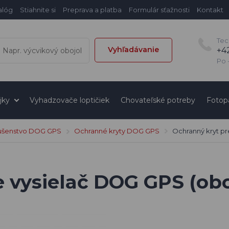
alóg
Stiahnite si
Preprava a platba
Formulár sťažnosti
Kontakt
Tec
Vyhľadávanie
+4
Po -
jky
Vyhadzovače loptičiek
Chovateľské potreby
Fotop
lušenstvo DOG GPS
Ochranné kryty DOG GPS
Ochranný kryt pr
e vysielač DOG GPS (ob