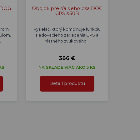
a DOG
Obojok pre ďalšieho psa DOG
GPS X30B
orom
Vysielač, ktorý kombinuje funkciu
ulom.
sledovacieho zariadenia GPS a
…
hlasného zvukového…
386 €
KS
NA SKLADE VIAC AKO 5 KS
Detail produktu