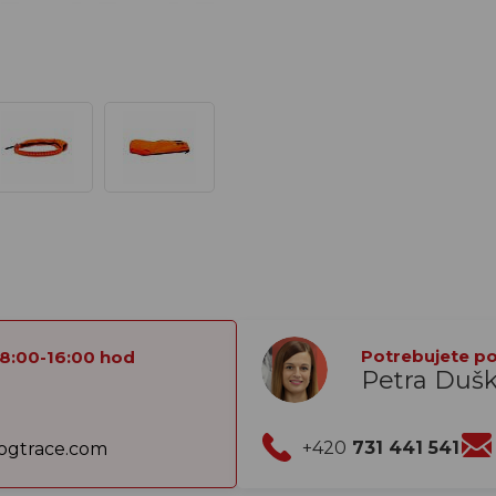
Potrebujete por
 8:00-16:00 hod
Petra Duš
+420
731 441 541
gtrace.com