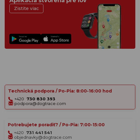
Aplikácia stvorená pre lov
Zistite viac
Teraz na
Stiahnuť v
Technická podpora / Po-Pia: 8:00-16:00 hod
+420
730 830 393
podpora@dogtrace.com
Potrebujete poradiť? / Po-Pia: 7:00-15:00
+420
731 441 541
objednavky@dogtrace.com