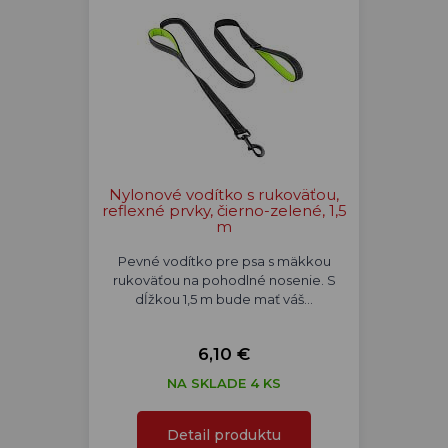
Nylonové vodítko s rukoväťou,
reflexné prvky, čierno-zelené, 1,5
m
Pevné vodítko pre psa s mäkkou
rukoväťou na pohodlné nosenie. S
dĺžkou 1,5 m bude mať váš…
6,10 €
NA SKLADE 4 KS
Detail produktu