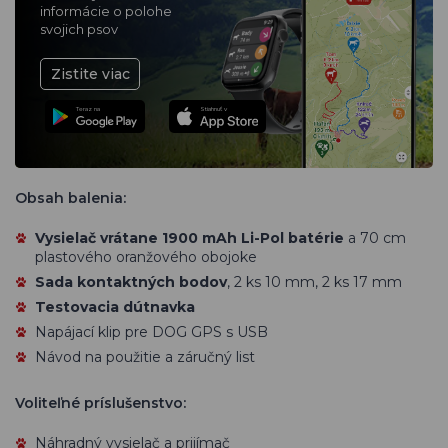
informácie o polohe
svojich psov
Zistite viac
Teraz na
Stiahnuť v
Obsah balenia:
Vysielač vrátane 1900 mAh Li-Pol batérie
a 70 cm
plastového oranžového obojoke
Sada kontaktných bodov
, 2 ks 10 mm, 2 ks 17 mm
Testovacia dútnavka
Napájací klip pre DOG GPS s USB
Návod na použitie a záručný list
Voliteľné príslušenstvo:
Náhradný vysielač a prijímač