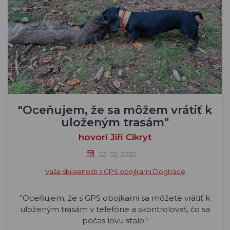
"Oceňujem, že sa môžem vrátiť k
uloženým trasám"
hovorí Jiří Cikryt
22. 02. 2022
Vaše skúsenosti s GPS obojkami Dogtrace
"Oceňujem, že s GPS obojkami sa môžete vrátiť k
uloženým trasám v telefóne a skontrolovať, čo sa
počas lovu stalo."