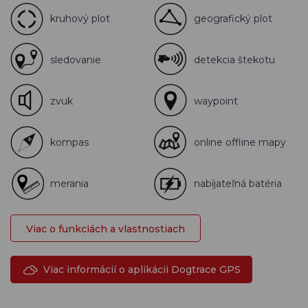
kruhový plot
geografický plot
sledovanie
detekcia štekotu
zvuk
waypoint
kompas
online offline mapy
merania
nabíjateľná batéria
Viac o funkciách a vlastnostiach
Viac informácií o aplikácii Dogtrace GPS