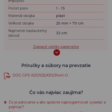
impulzov
Počet psov
1 - 13
Materiál obojka
plast
Veľkosť obojka
25 mm × 70 cm
Najmenší nastaviteľný
32 cm
obvod
Zobraziť všetky parametre
Príručky a súbory na prevzatie
DOG GPS X20/X25/X30/Short-O
Čo vás najviac zaujíma?
Čo je párovanie a ako správne naprogramovať vysielač a
prijímač?