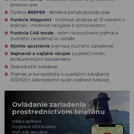
priestoru psa
Funkcia
BEEPER
- detekcia pohybu/pohybu psa
Funkcia Waypoint
- možnosť uloženia až 13 súradníc v
prijímači - možnosť navigácie k týmto bodom
Funkcia CAR mode
- režim na používanie prijímača
(ručného zariadenia) vo vozidle
Rýchle spustenie
prijímača (ručného zariadenia)
Najmenší a najľahší obojok
(vysielač) medzi
konkurenčnými zariadeniami
Jednoduché ovládanie
Prijímač je kompatibilný s vysielačmi (obojkami)
X20/X20+ (obmedzené sú len niektoré funkcie)
Ovládanie zariadenia
prostredníctvom telefónu
Vďaka aplikácii
Dogtrace GPS budete
mať vždy aktuálne