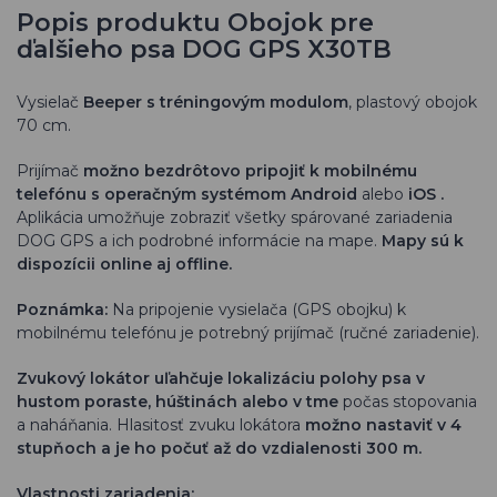
Popis produktu Obojok pre
ďalšieho psa DOG GPS X30TB
Vysielač
Beeper s tréningovým modulom
, plastový obojok
70 cm.
Prijímač
možno bezdrôtovo pripojiť k mobilnému
telefónu s operačným systémom Android
alebo
iOS
.
Aplikácia umožňuje zobraziť všetky spárované zariadenia
DOG GPS a ich podrobné informácie na mape.
Mapy sú k
dispozícii online aj offline.
Poznámka:
Na pripojenie vysielača (GPS obojku) k
mobilnému telefónu je potrebný prijímač (ručné zariadenie).
Zvukový lokátor uľahčuje lokalizáciu polohy psa v
hustom poraste, húštinách alebo v tme
počas stopovania
a naháňania. Hlasitosť zvuku lokátora
možno nastaviť v 4
stupňoch a je ho počuť až do vzdialenosti 300 m.
Vlastnosti zariadenia: