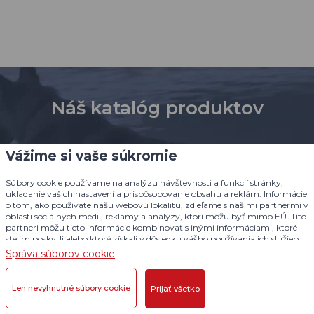
Náš katalóg produktov
Všetky naše výrobky si môžete pozrieť aj v
Vážime si vaše súkromie
katalógu, ktorý sme pre vás pripravili.
Súbory cookie používame na analýzu návštevnosti a funkcií stránky,
ukladanie vašich nastavení a prispôsobovanie obsahu a reklám. Informácie
ZOBRAZIŤ KATALÓG
o tom, ako používate našu webovú lokalitu, zdieľame s našimi partnermi v
oblasti sociálnych médií, reklamy a analýzy, ktorí môžu byť mimo EÚ. Títo
partneri môžu tieto informácie kombinovať s inými informáciami, ktoré
ste im poskytli alebo ktoré získali v dôsledku vášho používania ich služieb.
Podrobné informácie
Správa súborov cookie
Prihláste sa na odber našich
Len nevyhnutné súbory cookie
Prijať všetko
noviniek