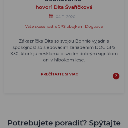
hovorí Dita Švaříčková
04. 11. 2020
Vaše skúsenosti s GPS obojkami Dogtrace
Zákazníčka Dita so svojou Bonnie vyjadrila
spokojnosť so sledovacím zariadením DOG GPS
X30, ktoré ju nesklamalo svojím dobrým signálom
ani v hlbokom lese.
PREČÍTAJTE SI VIAC
Potrebujete poradiť? Spýtajte