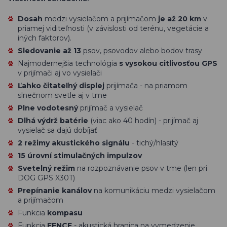
Dosah
medzi vysielačom a prijímačom
je až 20 km
v
priamej viditeľnosti (v závislosti od terénu, vegetácie a
iných faktorov).
Sledovanie až 13
psov, psovodov alebo bodov trasy
Najmodernejšia technológia
s vysokou citlivosťou GPS
v prijímači aj vo vysielači
Ľahko čitateľný displej
prijímača - na priamom
slnečnom svetle aj v tme
Plne vodotesný
prijímač a vysielač
Dlhá výdrž batérie
(viac ako 40 hodín) - prijímač aj
vysielač sa dajú dobíjať
2 režimy akustického signálu
- tichý/hlasitý
15 úrovní stimulačných impulzov
Svetelný režim
na rozpoznávanie psov v tme (len pri
DOG GPS X30T)
Prepínanie kanálov
na komunikáciu medzi vysielačom
a prijímačom
Funkcia
kompasu
Funkcia
FENCE
- akustická hranica na vymedzenie