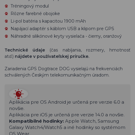
Tréningový modul
Rôzne farebné obojoke
Li-pol batéria s kapacitou 1900 mAh
Napájací adaptér s káblom USB a klipom pre GPS
Náhradné silikónové kryty vysielača - čierny, oranžový
Technické údaje
(čas nabíjania, rozmery, hmotnosť
atď.)
nájdete v používateľskej príručke.
Zariadenia GPS Dogtrace DOG vysielajú na frekvenciách
schválených Českým telekomunikačným úradom.
Aplikácia pre OS Android je určená pre verzie 6.0 a
novšie.
Aplikácia pre iOS je určená pre verzie 14.0 a novšie.
Kompatibilné hodinky:
Apple Watch, Samsung
Galaxy Watch4/Watch5 a iné hodinky so systémom
OS Wear.