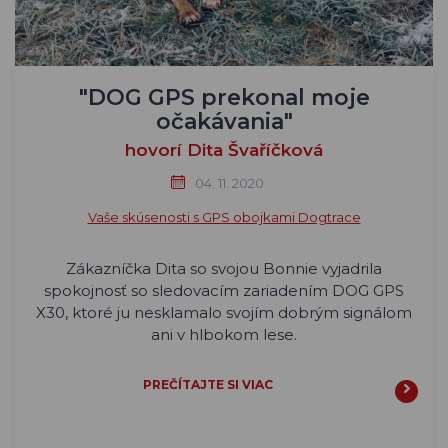
"DOG GPS prekonal moje
očakávania"
hovorí Dita Švaříčková
04. 11. 2020
Vaše skúsenosti s GPS obojkami Dogtrace
Zákazníčka Dita so svojou Bonnie vyjadrila
spokojnosť so sledovacím zariadením DOG GPS
X30, ktoré ju nesklamalo svojím dobrým signálom
ani v hlbokom lese.
PREČÍTAJTE SI VIAC