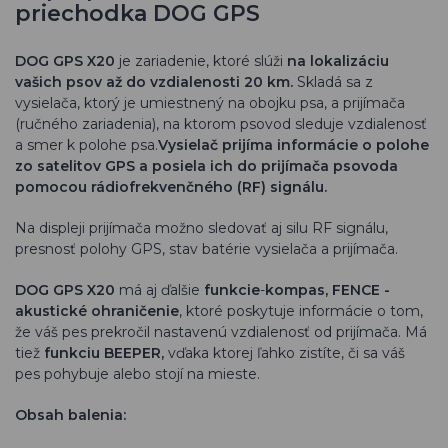
priechodka DOG GPS
DOG GPS X20
je zariadenie, ktoré slúži
na
lokalizáciu
vašich psov až do vzdialenosti 20 km.
Skladá sa z
vysielača, ktorý je umiestnený na obojku psa, a prijímača
(ručného zariadenia), na ktorom psovod sleduje vzdialenosť
a smer k polohe psa.
Vysielač prijíma informácie o polohe
zo satelitov GPS a posiela ich do prijímača psovoda
pomocou rádiofrekvenčného (RF) signálu.
Na displeji prijímača možno sledovať aj silu RF signálu,
presnosť polohy GPS, stav batérie vysielača a prijímača.
DOG GPS X20
má aj ďalšie
funkcie
-
kompas, FENCE -
akustické ohraničenie
, ktoré poskytuje informácie o tom,
že váš pes prekročil nastavenú vzdialenosť od prijímača. Má
tiež
funkciu BEEPER,
vďaka ktorej ľahko zistíte, či sa váš
pes pohybuje alebo stojí na mieste.
Obsah balenia: