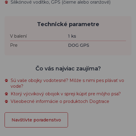
Silikónové vodítko, GPS (čierne alebo oranžové)
Technické parametre
V balení
1 ks
Pre
DOG GPS
Čo vás najviac zaujíma?
Sú vaše obojky vodotesné? Môže s nimi pes plávať vo
vode?
Ktorý výcvikový obojok v spreji kúpiť pre môjho psa?
Všeobecné informácie o produktoch Dogtrace
Navštívte poradenstvo