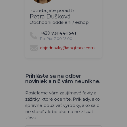
Potrebujete poradiť?
Petra Dušková
Obchodní oddělení / eshop
+420
731 441 541
Po-Pia: 7:00-15:00
objednavky@dogtrace.com
Prihláste sa na odber
noviniek a nič vám neunikne.
Posielame vám zaujímavé fakty a
zážitky, ktoré oceníte. Príklady, ako
správne používať výrobky, ako sa o
ne starať alebo ako na ne získať
zľavu.