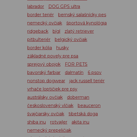
labrador
DOG GPS ultra
border teriér
bernský salašnícky pes
nemecký ovčiak
športová kynológia
ridgeback
bígl
zlatý retriever
pitbulteriér
belgický ovčiak
border kólia
husky
základné povely pre psa
sprejový obojok
FOR PETS
bavorský farbiar
dalmatín
6 psov
nonstop dogwear
jack russell teriér
vrhače loptičiek pre psy
austrálsky ovčiak
doberman
československý vlčiak
beauceron
švajčiarsky ovčiak
tibetská doga
shiba inu
rotvajler
akita inu
nemecký prepeličiak