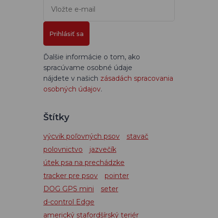
Prihlásiť sa
Ďalšie informácie o tom, ako
spracúvame osobné údaje
nájdete v našich
zásadách spracovania
osobných údajov
.
Štítky
výcvik poľovných psov
stavač
polovnictvo
jazvečík
útek psa na prechádzke
tracker pre psov
pointer
DOG GPS mini
seter
d-control Edge
americký stafordšírský teriér