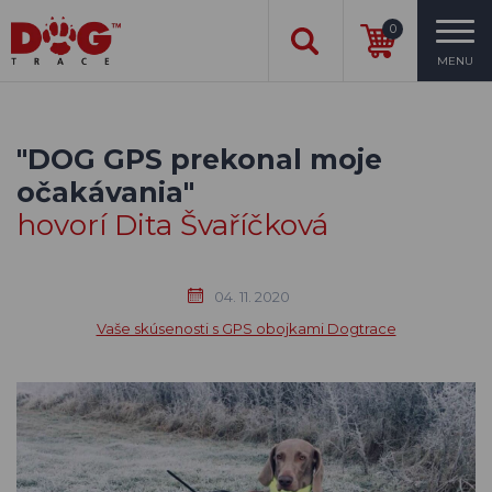
0
MENU
"DOG GPS prekonal moje
očakávania"
hovorí Dita Švaříčková
04. 11. 2020
Vaše skúsenosti s GPS obojkami Dogtrace