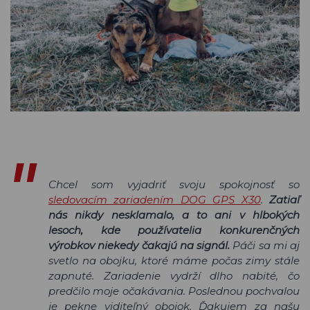
Chcel som vyjadriť svoju spokojnosť so
sledovacím zariadením DOG GPS X30
.
Zatiaľ
nás nikdy nesklamalo, a to ani v hlbokých
lesoch, kde používatelia konkurenčných
výrobkov niekedy čakajú na signál.
Páči sa mi aj
svetlo na obojku, ktoré máme počas zimy stále
zapnuté. Zariadenie vydrží dlho nabité, čo
predčilo moje očakávania. Poslednou pochvalou
je pekne viditeľný obojok. Ďakujem za našu