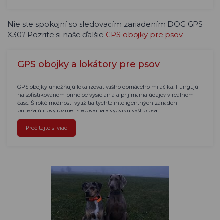
Nie ste spokojní so sledovacím zariadením DOG GPS
X30? Pozrite si naše ďalšie
GPS obojky pre psov
.
GPS obojky a lokátory pre psov
GPS obojky umožňujú lokalizovať vášho domáceho miláčika. Fungujú
na sofistikovanom princípe vysielania a prijímania údajov v reálnom
čase. Široké možnosti využitia týchto inteligentných zariadení
prinášajú nový rozmer sledovania a výcviku vášho psa.…
Prečítajte si viac