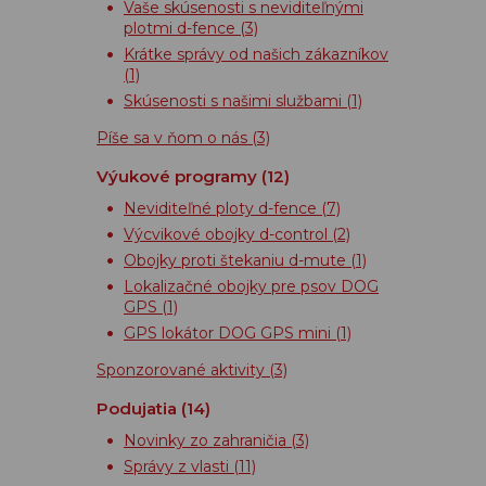
Vaše skúsenosti s neviditeľnými
plotmi d-fence
(3)
Krátke správy od našich zákazníkov
(1)
Skúsenosti s našimi službami
(1)
Píše sa v ňom o nás
(3)
Výukové programy
(12)
Neviditeľné ploty d-fence
(7)
Výcvikové obojky d-control
(2)
Obojky proti štekaniu d-mute
(1)
Lokalizačné obojky pre psov DOG
GPS
(1)
GPS lokátor DOG GPS mini
(1)
Sponzorované aktivity
(3)
Podujatia
(14)
Novinky zo zahraničia
(3)
Správy z vlasti
(11)