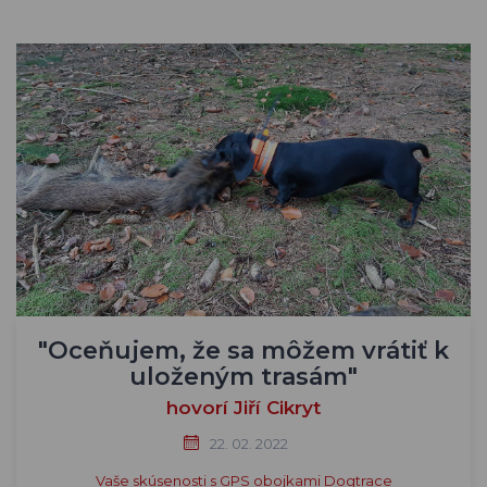
"Oceňujem, že sa môžem vrátiť k
uloženým trasám"
hovorí Jiří Cikryt
22. 02. 2022
Vaše skúsenosti s GPS obojkami Dogtrace