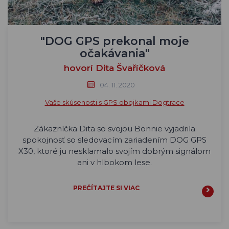
"DOG GPS prekonal moje
očakávania"
hovorí Dita Švaříčková
04. 11. 2020
Vaše skúsenosti s GPS obojkami Dogtrace
Zákazníčka Dita so svojou Bonnie vyjadrila
spokojnosť so sledovacím zariadením DOG GPS
X30, ktoré ju nesklamalo svojím dobrým signálom
ani v hlbokom lese.
PREČÍTAJTE SI VIAC