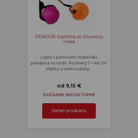
PENOVÁ loptička so šnúrkou,
malá
Lopta z penového materiálu,
plávajúca vo vode. Rozmery 7 × 48 cm.
Mäkký a veľmi odolný…
od 9,15 €
DOČASNE NEDOSTUPNÉ
Detail produktu