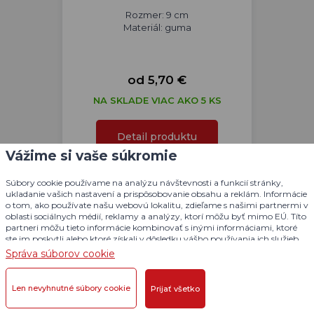
Rozmer: 9 cm
Materiál: guma
od 5,70 €
NA SKLADE VIAC AKO 5 KS
Detail produktu
Vážime si vaše súkromie
Súbory cookie používame na analýzu návštevnosti a funkcií stránky,
ukladanie vašich nastavení a prispôsobovanie obsahu a reklám. Informácie
o tom, ako používate našu webovú lokalitu, zdieľame s našimi partnermi v
oblasti sociálnych médií, reklamy a analýzy, ktorí môžu byť mimo EÚ. Títo
partneri môžu tieto informácie kombinovať s inými informáciami, ktoré
ste im poskytli alebo ktoré získali v dôsledku vášho používania ich služieb.
Podrobné informácie
Správa súborov cookie
Len nevyhnutné súbory cookie
Prijať všetko