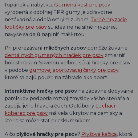
topánok a nábytku.
Gumená kosť pre psov
vyrobená z odolnej TPR gumy je zdravotne
nezávadná a odolá ostrým zubom.
Tvrdé hryzacie
loptičky pre psov
sú ideálne na silné hryzenie,
navyše sa dajú naplniť maškrtou.
Pri prerezávaní
mliečnych zubov
pomôže žuvanie
dentálnych gumených hračiek pre psov
zmierniť
bolesť ďasien. Skvelou voľbou sú aj hračky pre psov
v podobe
gumovej aportovacej činky pre psov
,
ktoré sa dajú použiť na záhrade ako aport.
Interaktívne hračky pre psov
na zábavné dobývanie
pamlskov podporia rozvoj zmyslov vášho šteňaťa a
zapojia jeho hlavu a čuch. Obľúbený
čuchací
koberec pre psov
má veľa úkrytov na pamlsky a
šteňa sa môže stať prieskumníkom.
A čo
plyšové hračky pre psov
?
Plyšová kačica
, ktorá