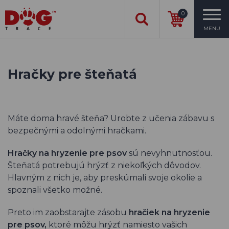
0
MENU
Hračky pre šteňatá
Máte doma hravé šteňa? Urobte z učenia zábavu s
bezpečnými a odolnými hračkami.
Hračky na hryzenie pre psov
sú nevyhnutnosťou.
Šteňatá potrebujú hrýzť z niekoľkých dôvodov.
Hlavným z nich je, aby preskúmali svoje okolie a
spoznali všetko možné.
Preto im zaobstarajte zásobu
hračiek na hryzenie
pre psov,
ktoré môžu hrýzť namiesto vašich