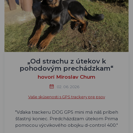
„Od strachu z útekov k
pohodovým prechádzkam“
hovorí Miroslav Chum
02. 06. 2026
Vaše skúsenosti s GPS trackery pre psov
"Vďaka trackeru DOG GPS mini má náš príbeh
šťastný koniec. Predcházdzam útekom Prima
pomocou výcvikového obojku d-control 400."