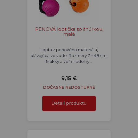
PENOVÁ loptička so šnúrkou,
malá
Lopta z penového materiálu,
plávajúca vo vode. Rozmery 7 × 48 cm.
Mäkký a veľmi odolný…
9,15 €
DOČASNE NEDOSTUPNÉ
Detail produktu