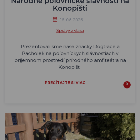
Národné poľovnícke slávnosti na
Konopišti
16. 06. 2026
Správy z vlasti
Prezentovali sme naše značky Dogtrace a
Pacholek na poľovníckych slávnostiach v
príjemnom prostredí prírodného amfiteátra na
Konopišti.
PREČÍTAJTE SI VIAC