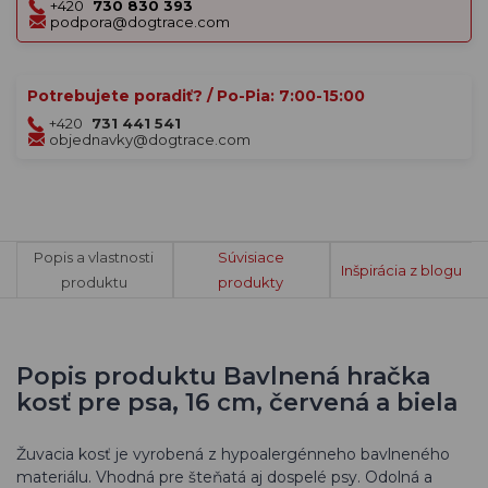
+420
730 830 393
podpora@dogtrace.com
Potrebujete poradiť? / Po-Pia: 7:00-15:00
+420
731 441 541
objednavky@dogtrace.com
Popis a vlastnosti
Súvisiace
Inšpirácia z blogu
produktu
produkty
Popis produktu Bavlnená hračka
kosť pre psa, 16 cm, červená a biela
Žuvacia kosť je vyrobená z hypoalergénneho bavlneného
materiálu. Vhodná pre šteňatá aj dospelé psy. Odolná a