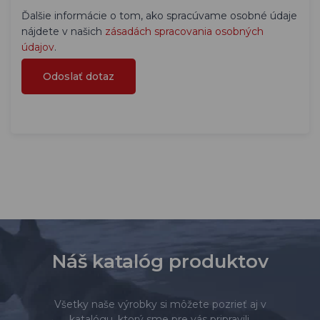
Ďalšie informácie o tom, ako spracúvame osobné údaje
nájdete v našich
zásadách spracovania osobných
údajov
.
Náš katalóg produktov
Všetky naše výrobky si môžete pozrieť aj v
katalógu, ktorý sme pre vás pripravili.