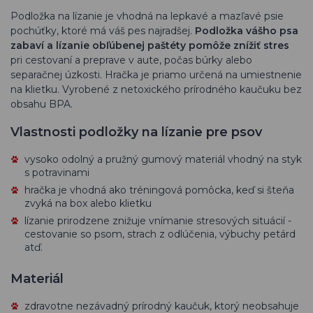
Podložka na lízanie je vhodná na lepkavé a mazľavé psie
pochúťky, ktoré má váš pes najradšej.
Podložka vášho psa
zabaví a lízanie obľúbenej paštéty pomôže znížiť stres
pri cestovaní a preprave v aute, počas búrky alebo
separačnej úzkosti. Hračka je priamo určená na umiestnenie
na klietku. Vyrobené z netoxického prírodného kaučuku bez
obsahu BPA.
Vlastnosti podložky na lízanie pre psov
vysoko odolný a pružný gumový materiál vhodný na styk
s potravinami
hračka je vhodná ako tréningová pomôcka, keď si šteňa
zvyká na box alebo klietku
lízanie prirodzene znižuje vnímanie stresových situácií -
cestovanie so psom, strach z odlúčenia, výbuchy petárd
atď.
Materiál
zdravotne nezávadný prírodný kaučuk, ktorý neobsahuje