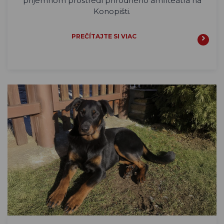
príjemnom prostredí prírodného amfiteátra na
Konopišti.
PREČÍTAJTE SI VIAC