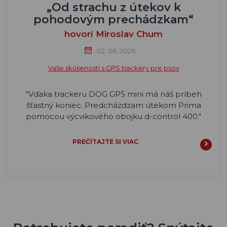
„Od strachu z útekov k
pohodovým prechádzkam“
hovorí Miroslav Chum
02. 06. 2026
Vaše skúsenosti s GPS trackery pre psov
"Vďaka trackeru DOG GPS mini má náš príbeh
šťastný koniec. Predcházdzam útekom Prima
pomocou výcvikového obojku d-control 400."
PREČÍTAJTE SI VIAC