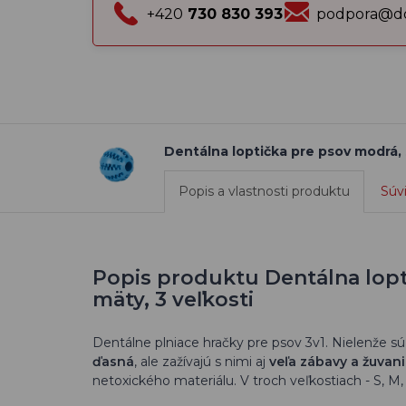
+420
730 830 393
podpora@do
Dentálna loptička pre psov modrá, 
Popis a vlastnosti produktu
Súv
Popis produktu Dentálna lopt
mäty, 3 veľkosti
Dentálne plniace hračky pre psov 3v1. Nielenže s
ďasná
, ale zažívajú s nimi aj
veľa zábavy a žuvan
netoxického materiálu. V troch veľkostiach - S, M, 