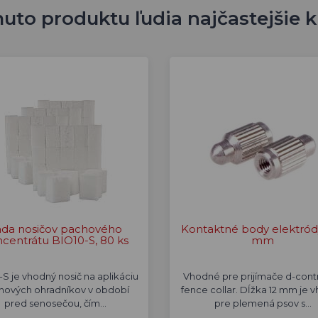
uto produktu ľudia najčastejšie 
ada nosičov pachového
Kontaktné body elektródy
centrátu BIO10-S, 80 ks
mm
S je vhodný nosič na aplikáciu
Vhodné pre prijímače d-contr
hových ohradníkov v období
fence collar. Dĺžka 12 mm je 
pred senosečou, čím…
pre plemená psov s…