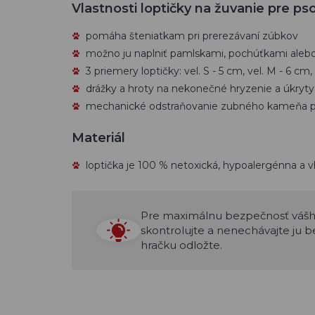
Vlastnosti loptičky na žuvanie pre ps
pomáha šteniatkam pri prerezávaní zúbkov
možno ju naplniť pamlskami, pochúťkami aleb
3 priemery loptičky: vel. S - 5 cm, vel. M - 6 cm,
drážky a hroty na nekonečné hryzenie a úkryty
mechanické odstraňovanie zubného kameňa p
Materiál
loptička je 100 % netoxická, hypoalergénna a 
Pre maximálnu bezpečnosť váš
skontrolujte a nenechávajte ju b
hračku odložte.