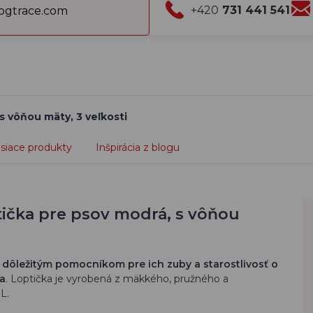
+420
731 441 541
gtrace.com
s vôňou mäty, 3 veľkosti
isiace produkty
Inšpirácia z blogu
ička pre psov modrá, s vôňou
ú
dôležitým pomocníkom pre ich zuby a starostlivosť o
ia
. Loptička je vyrobená z mäkkého, pružného a
L.