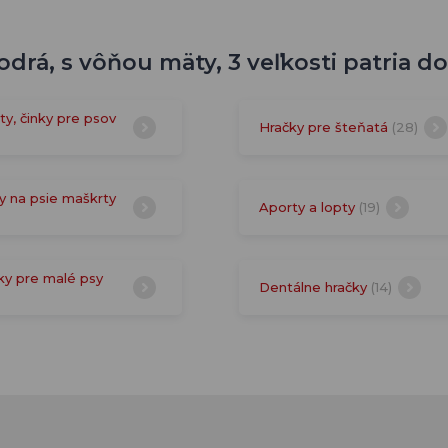
drá, s vôňou mäty, 3 veľkosti patria do
ty, činky pre psov
Hračky pre šteňatá
(28)
y na psie maškrty
Aporty a lopty
(19)
ky pre malé psy
Dentálne hračky
(14)