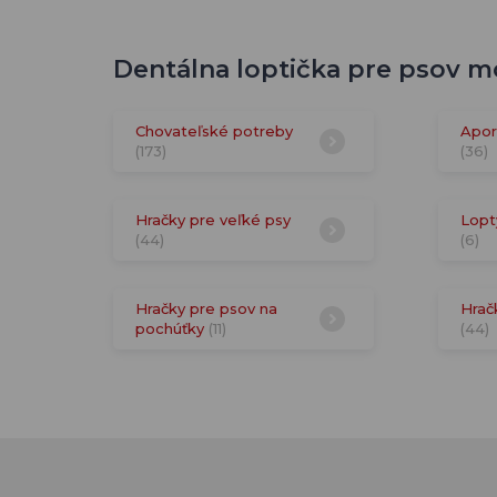
Dentálna loptička pre psov mo
Chovateľské potreby
Apor
(173)
(36)
Hračky pre veľké psy
Lopt
(44)
(6)
Hračky pre psov na
Hrač
pochúťky
(11)
(44)