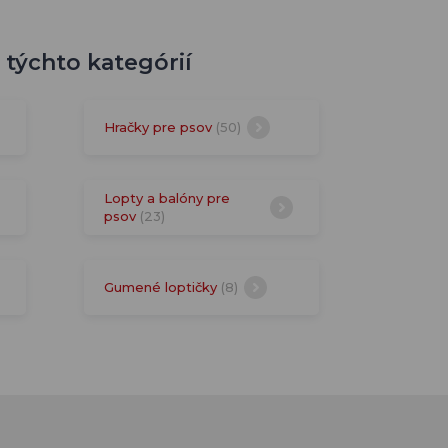
 týchto kategórií
Hračky pre psov
(50)
Lopty a balóny pre
psov
(23)
Gumené loptičky
(8)