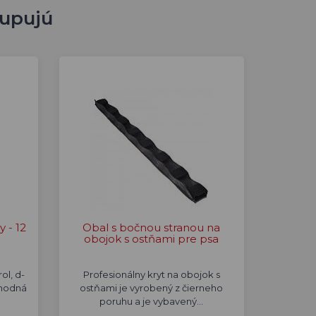
kupujú
 - 12
Obal s bočnou stranou na
obojok s ostňami pre psa
ol, d-
Profesionálny kryt na obojok s
vhodná
ostňami je vyrobený z čierneho
poruhu a je vybavený…