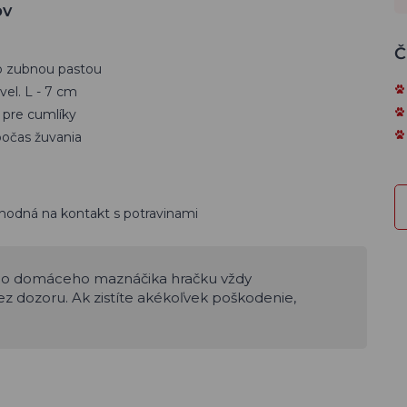
ov
Č
o zubnou pastou
 vel. L - 7 cm
 pre cumlíky
očas žuvania
vhodná na kontakt s potravinami
ho domáceho maznáčika hračku vždy
ez dozoru. Ak zistíte akékoľvek poškodenie,