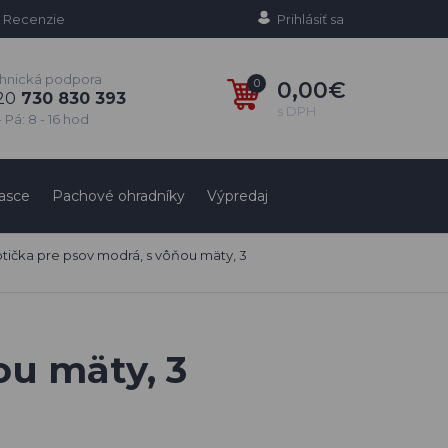
Recenzie
Prihlásiť sa
hnická podpora
0
0,00€
20
730 830 393
s DPH
 Pá: 8 - 16 hod
ULTRA
ločnom cestovaní
.
atého priateľa.
asce
Pachové ohradníky
Výpredaj
tička pre psov modrá, s vôňou mäty, 3
ou mäty, 3