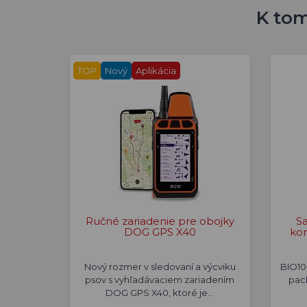
K tom
TOP
Nový
Aplikácia
Ručné zariadenie pre obojky
S
DOG GPS X40
kon
Nový rozmer v sledovaní a výcviku
BIO10-
psov s vyhľadávaciem zariadením
pac
DOG GPS X40, ktoré je…