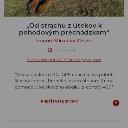
„Od strachu z útekov k
pohodovým prechádzkam“
hovorí Miroslav Chum
02. 06. 2026
Vaše skúsenosti s GPS trackery pre psov
"Vďaka trackeru DOG GPS mini má náš príbeh
šťastný koniec. Predcházdzam útekom Prima
pomocou výcvikového obojku d-control 400."
PREČÍTAJTE SI VIAC