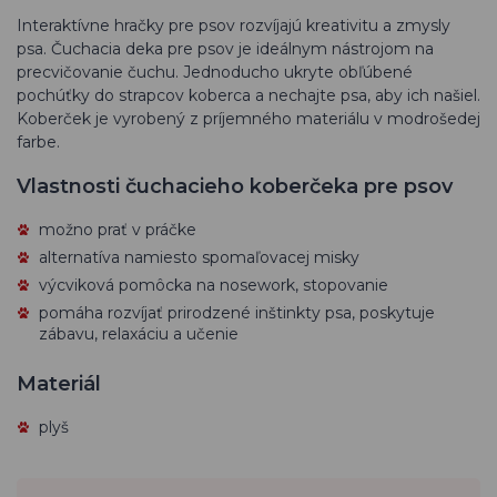
Interaktívne hračky pre psov rozvíjajú kreativitu a zmysly
psa. Čuchacia deka pre psov je ideálnym nástrojom na
precvičovanie čuchu. Jednoducho ukryte obľúbené
pochúťky do strapcov koberca a nechajte psa, aby ich našiel.
Koberček je vyrobený z príjemného materiálu v modrošedej
farbe.
Vlastnosti čuchacieho koberčeka pre psov
možno prať v práčke
alternatíva namiesto spomaľovacej misky
výcviková pomôcka na nosework, stopovanie
pomáha rozvíjať prirodzené inštinkty psa, poskytuje
zábavu, relaxáciu a učenie
Materiál
plyš