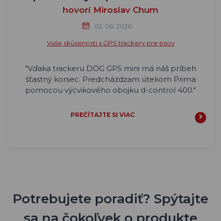
hovorí Miroslav Chum
02. 06. 2026
Vaše skúsenosti s GPS trackery pre psov
"Vďaka trackeru DOG GPS mini má náš príbeh
šťastný koniec. Predcházdzam útekom Prima
pomocou výcvikového obojku d-control 400."
PREČÍTAJTE SI VIAC
Potrebujete poradiť? Spýtajte
sa na čokoľvek o produkte