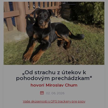
„Od strachu z útekov k
pohodovým prechádzkam“
hovorí Miroslav Chum
02. 06. 2026
Vaše skúsenosti s GPS trackery pre psov