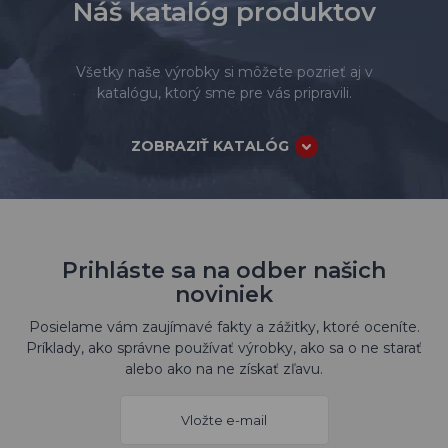
Náš katalóg produktov
Všetky naše výrobky si môžete pozrieť aj v
katalógu, ktorý sme pre vás pripravili.
ZOBRAZIŤ KATALÓG
Prihláste sa na odber našich
noviniek
Posielame vám zaujímavé fakty a zážitky, ktoré oceníte.
Príklady, ako správne používať výrobky, ako sa o ne starať
alebo ako na ne získať zľavu.