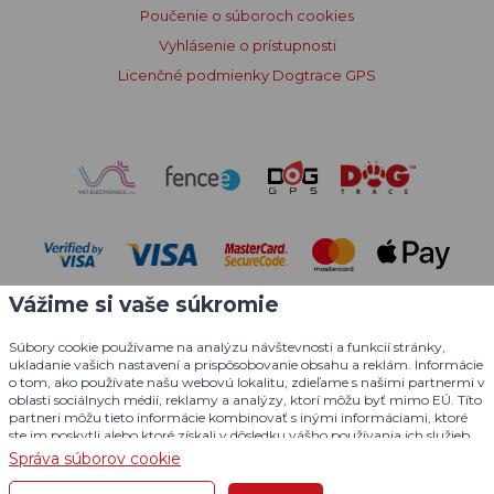
Poučenie o súboroch cookies
Vyhlásenie o prístupnosti
Licenčné podmienky Dogtrace GPS
Vážime si vaše súkromie
Súbory cookie používame na analýzu návštevnosti a funkcií stránky,
ukladanie vašich nastavení a prispôsobovanie obsahu a reklám. Informácie
o tom, ako používate našu webovú lokalitu, zdieľame s našimi partnermi v
oblasti sociálnych médií, reklamy a analýzy, ktorí môžu byť mimo EÚ. Títo
© 2004 - 2026 VNT electronics s.r.o., všetky práva vyhradené
partneri môžu tieto informácie kombinovať s inými informáciami, ktoré
ste im poskytli alebo ktoré získali v dôsledku vášho používania ich služieb.
Grafický dizajn
KošnarDesign.cz
a redakčný systém
Podrobné informácie
Správa súborov cookie
CZECHGROUP.cz