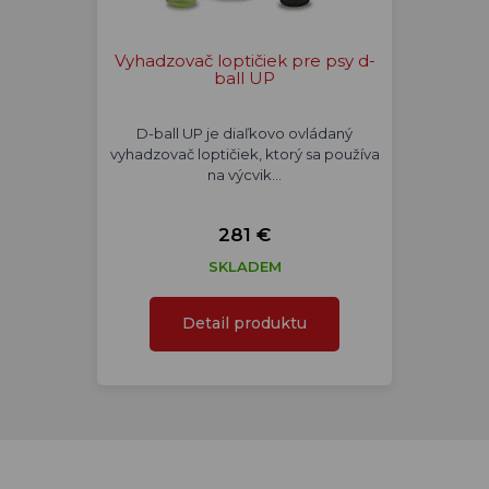
Vyhadzovač loptičiek pre psy d-
ball UP
D-ball UP je diaľkovo ovládaný
vyhadzovač loptičiek, ktorý sa používa
na výcvik…
281 €
SKLADEM
Detail produktu