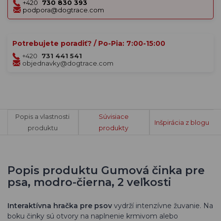
+420
730 830 393
podpora@dogtrace.com
Potrebujete poradiť? / Po-Pia: 7:00-15:00
+420
731 441 541
objednavky@dogtrace.com
Popis a vlastnosti
Súvisiace
Inšpirácia z blogu
produktu
produkty
Popis produktu Gumová činka pre
psa, modro-čierna, 2 veľkosti
Interaktívna hračka pre psov
vydrží intenzívne žuvanie. Na
boku činky sú otvory na naplnenie krmivom alebo