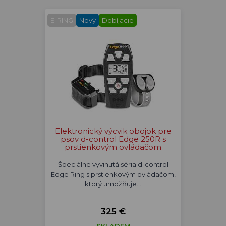
E-RING
Nový
Dobíjacie
Elektronický výcvik obojok pre
psov d-control Edge 250R s
prstienkovým ovládačom
Špeciálne vyvinutá séria d-control
Edge Ring s prstienkovým ovládačom,
ktorý umožňuje…
325 €