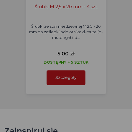
Śrubki M 2,5 x 20 mm - 4 szt.
Śrubki ze stali nierdzewnej M 2,5 × 20
mm do zaślepki odbiornika d-mute (d-
mute light), d…
5,00 zł
DOSTĘPNY > 5 SZTUK
Szczegóły
Zainspiruj się