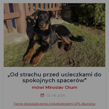
„Od strachu przed ucieczkami do
spokojnych spacerów”
mówi Miroslav Chum
02. 06. 2026
Twoje doświadczenia z lokalizatorami GPS dla psów