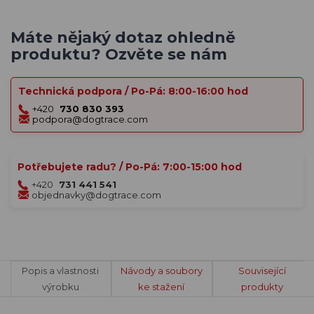
Máte nějaký dotaz ohledně
produktu? Ozvěte se nám
Technická podpora / Po-Pá: 8:00-16:00 hod
+420
730 830 393
podpora@dogtrace.com
Potřebujete radu? / Po-Pá: 7:00-15:00 hod
+420
731 441 541
objednavky@dogtrace.com
Popis a vlastnosti
Návody a soubory
Související
výrobku
ke stažení
produkty