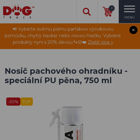
0
MENU
📢 Vyberte svému psímu parťákovi výcvikovou
pomůcku, chytrý tracker nebo novou hračku. Vybrané
produkty nyní s 20% slevou.🐾🐶❤️
Zjistit více »
Nosič pachového ohradníku -
speciální PU pěna, 750 ml
-20%
TOP