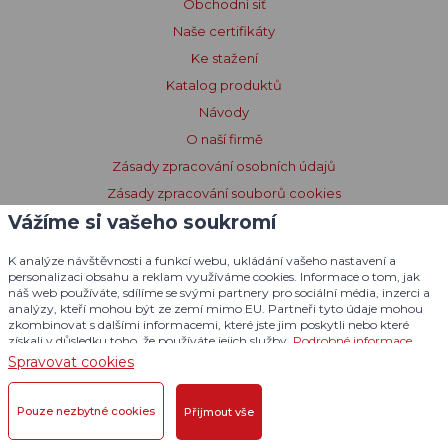
Obchodní síť
Naše certifikáty
Ke stažení
Katalog produktů
Návody
O naší firmě
Zásady zpracování osobních údajů
Zásady zpracování souborů cookies
Vážíme si vašeho soukromí
Poučení o souborech cookies
Prohlášení o přístupnosti
K analýze návštěvnosti a funkcí webu, ukládání vašeho nastavení a
Licenční podmínky Dogtrace GPS
personalizaci obsahu a reklam využíváme cookies. Informace o tom, jak
náš web používáte, sdílíme se svými partnery pro sociální média, inzerci a
analýzy, kteří mohou být ze zemí mimo EU. Partneři tyto údaje mohou
zkombinovat s dalšími informacemi, které jste jim poskytli nebo které
získali v důsledku toho, že používáte jejich služby.
Podrobné informace
Spravovat cookies
Pouze nezbytné cookies
Přijmout vše