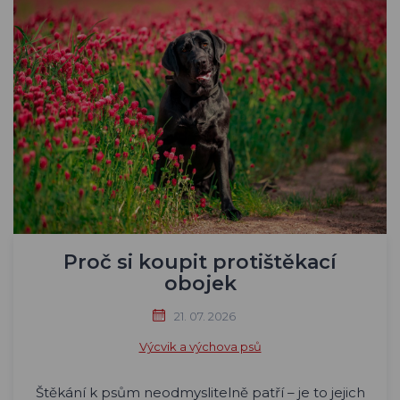
Proč si koupit protištěkací
obojek
21. 07. 2026
Výcvik a výchova psů
Štěkání k psům neodmyslitelně patří – je to jejich