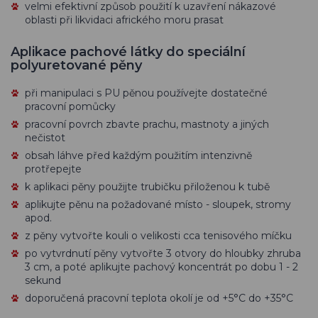
velmi efektivní způsob použití k uzavření nákazové
oblasti při likvidaci afrického moru prasat
Aplikace pachové látky do speciální
polyuretované pěny
při manipulaci s PU pěnou používejte dostatečné
pracovní pomůcky
pracovní povrch zbavte prachu, mastnoty a jiných
nečistot
obsah láhve před každým použitím intenzivně
protřepejte
k aplikaci pěny použijte trubičku přiloženou k tubě
aplikujte pěnu na požadované místo - sloupek, stromy
apod.
z pěny vytvořte kouli o velikosti cca tenisového míčku
po vytvrdnutí pěny vytvořte 3 otvory do hloubky zhruba
3 cm, a poté aplikujte pachový koncentrát po dobu 1 - 2
sekund
doporučená pracovní teplota okolí je od +5°C do +35°C