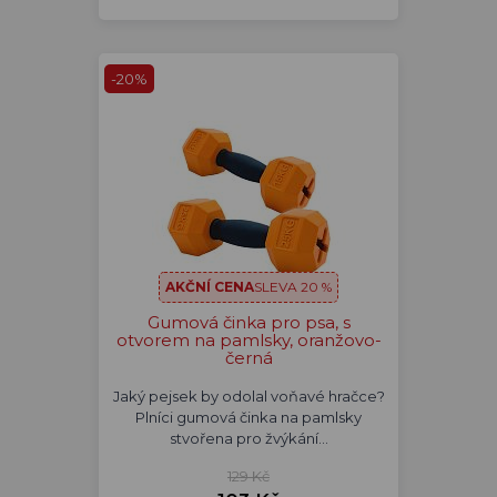
-20%
AKČNÍ CENA
SLEVA 20 %
Gumová činka pro psa, s
otvorem na pamlsky, oranžovo-
černá
Jaký pejsek by odolal voňavé hračce?
Plníci gumová činka na pamlsky
stvořena pro žvýkání…
129 Kč