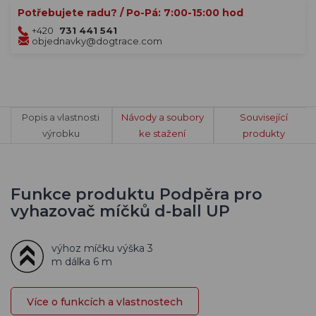
Potřebujete radu? / Po-Pá: 7:00-15:00 hod
+420
731 441 541
objednavky@dogtrace.com
Popis a vlastnosti
Návody a soubory
Související
výrobku
ke stažení
produkty
Funkce produktu Podpěra pro
vyhazovač míčků d-ball UP
výhoz míčku výška 3
m dálka 6 m
Více o funkcích a vlastnostech