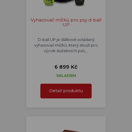
Vyhazovač míčků pro psy d-ball
UP
D-ball UP je dálkově ovládaný
vyhazovač míčků, který slouží pro
výcvik služebních psů,…
6 899 Kč
SKLADEM
Detail produktu