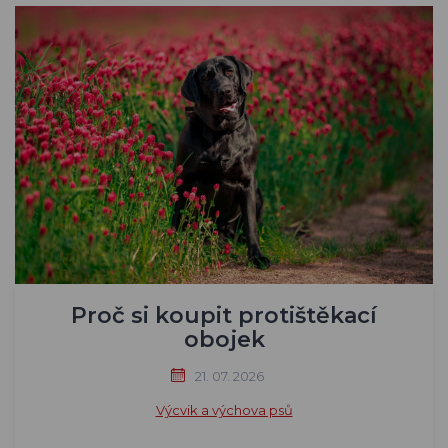
Proč si koupit protištěkací
obojek
21. 07. 2026
Výcvik a výchova psů