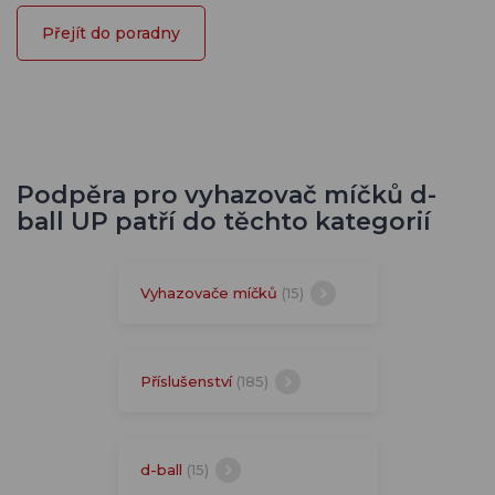
Přejít do poradny
Podpěra pro vyhazovač míčků d-
ball UP patří do těchto kategorií
Vyhazovače míčků
(15)
Příslušenství
(185)
d-ball
(15)