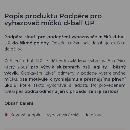
Popis produktu Podpěra pro
vyhazovač míčků d-ball UP
Podpěra slouží pro podepření vyhazovače míčků d-ball
UP do šikmé polohy
. Dostřel míčku pak dosahuje až 6 m
do dálky.
Zařízení d-ball UP je dálkově ovládaný vyhazovač míčků,
který slouží
pro výcvik služebních psů, agility i běžný
výcvik.
Očekávání „živé“ odměny v podobě vystřeleného
míčku,
psa motivuje k rychlejšímu a přesnějšímu plnění
úkolů,
které takto vykonává s radostí. Po provedeném
cviku pes
obdrží odměnu jen v případě, že si ji zaslouží.
Obsah balení
Kovová podpěra – vyhazování míčku do dálky