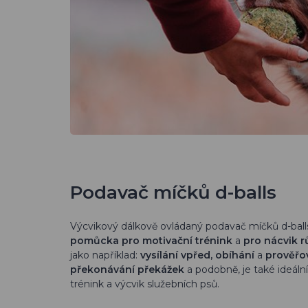
Podavač míčků d-balls
Výcvikový dálkově ovládaný podavač míčků d-ball
pomůcka pro motivační trénink
a
pro nácvik r
jako například:
vysílání vpřed, obíhání
a
prověřo
překonávání překážek
a podobně, je také ideální 
trénink a výcvik služebních psů.