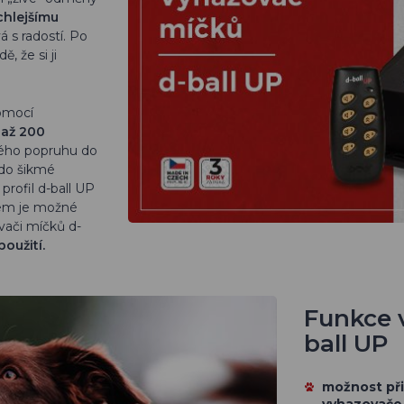
chlejšímu
á s radostí. Po
 že si ji
mocí
 až 200
ného popruhu do
 do šikmé
 profil d-ball UP
čem je možné
vači míčků d-
oužití.
Funkce 
ball UP
možnost při
vyhazovače