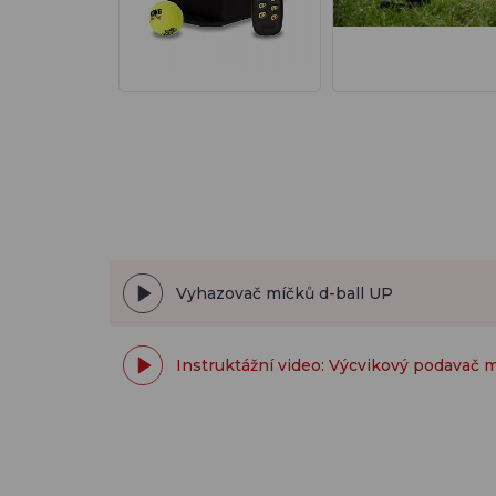
Vyhazovač míčků d-ball UP
Instruktážní video: Výcvikový podavač m