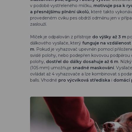
v podobě vystřeleného míčku,
motivuje psa k ry
a přesnějšímu plnění úkolů
, které takto vykonáv
provedeném cviku pes obdrží odměnu jen v případě,
zaslouží.
Míček je odpalován z přístroje
do výšky až 3 m
po
dálkového vysílače, který
funguje na vzdálenost
m
. Pokud je vyhazovač upevněn pomocí přilože
svislé polohy, nebo podepřen kovovou podpěrou
polohy,
dostřel do dálky dosahuje až 6 m
. Nízký
(105 mm) umožňuje
snadné maskování
. Vysíla
ovládat až 4 vyhazovače a lze kombinovat s poda
balls. Vhodné
pro výcviková střediska
i
domácí p