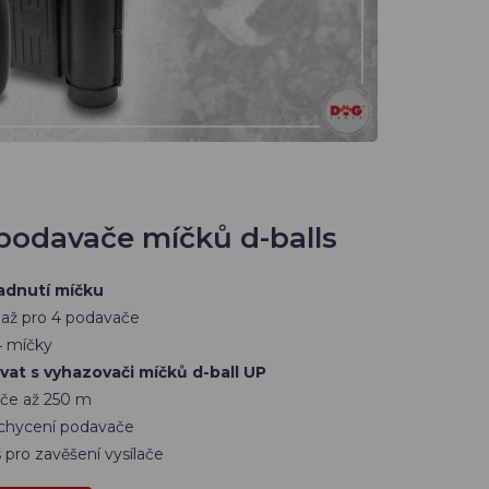
podavače míčků d-balls
adnutí míčku
č až pro 4 podavače
4 míčky
at s vyhazovači míčků d-ball UP
če až 250 m
chycení podavače
s pro zavěšení vysílače