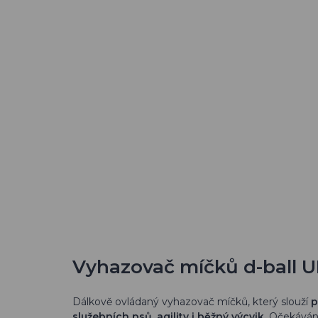
Vyhazovač míčků d-ball 
Dálkově ovládaný vyhazovač míčků, který slouží
p
služebních psů, agility i běžný výcvik
. Očekáván