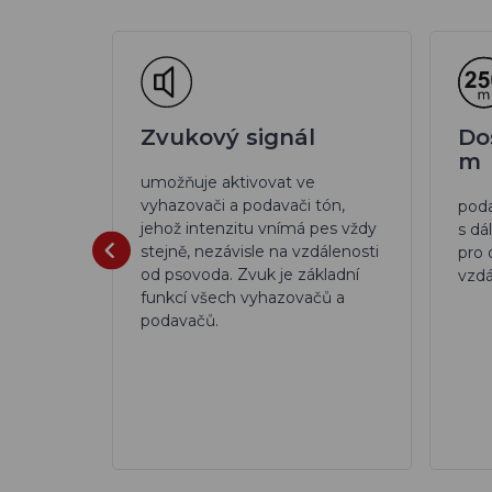
 mm
Zvukový signál
Do
m
y
d-ball
umožňuje aktivovat ve
max.
vyhazovači a podavači tón,
pod
jehož intenzitu vnímá pes vždy
s dá
stejně, nezávisle na vzdálenosti
pro 
od psovoda. Zvuk je základní
vzdá
funkcí všech vyhazovačů a
podavačů.