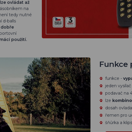
ze ovládat až
 zásobníkem na
 není tedy nutné
 d-balls
 dobře
portovní
ácí použití.
Funkce 
funkce -
vyp
jeden vysíla
podavač na 
lze
kombinov
dosah ovlada
řemen pro u
šňůrka a klip