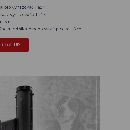
ál pro vyhazovač 1 až 4
ku z vyhazovače 1 až 4
 - 3 m
ýhozu při šikmé nebo svislé poloze - 6 m
d-ball UP