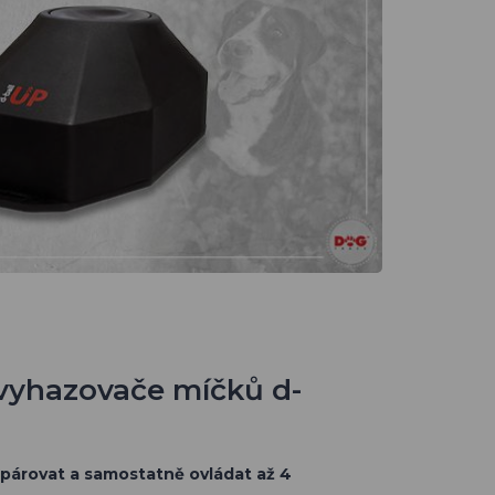
vyhazovače míčků d-
párovat a samostatně ovládat až 4