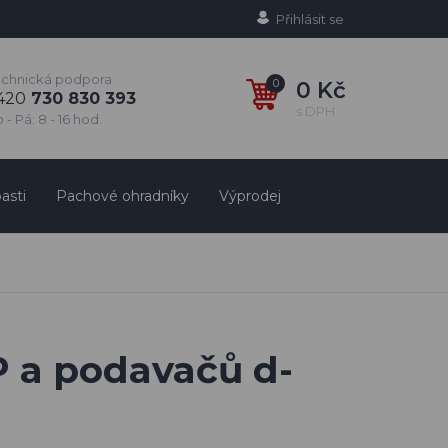
Přihlásit se
echnická podpora
0
0 Kč
420
730 830 393
s DPH
 - Pá: 8 - 16 hod.
asti
Pachové ohradníky
Výprodej
P a podavačů d-