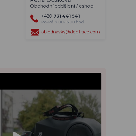
Obchodní oddělení / eshop
+420
731 441 541
Po-Pá: 7:00-15:00 hod
objednavky@dogtrace.com