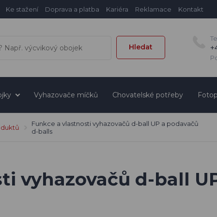
Ke stažení
Doprava a platba
Kariéra
Reklamace
Kontakt
T
Hledat
+
Po
jky
Vyhazovače míčků
Chovatelské potřeby
Fotop
Funkce a vlastnosti vyhazovačů d-ball UP a podavačů
oduktů
d-balls
ti vyhazovačů d-ball U