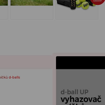
Další(6)
íčků d-balls