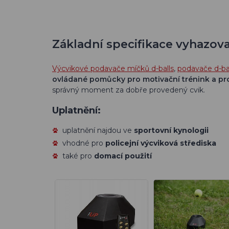
Základní specifikace vyhazova
Výcvikové podavače míčků d-balls
,
podavače d-bal
ovládané
pomůcky pro motivační trénink a pro
správný moment za dobře provedený cvik.
Uplatnění:
uplatnění najdou ve
sportovní kynologii
vhodné pro
policejní výcviková střediska
také pro
domací použití