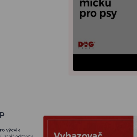
UP
ro výcvik
í „živé“ odměny