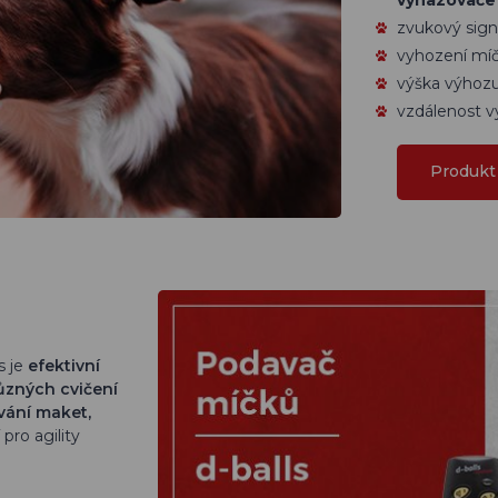
zvukový sign
vyhození míč
výška výhozu
vzdálenost v
Produkt 
s je
efektivní
ůzných cvičení
vání maket,
pro agility