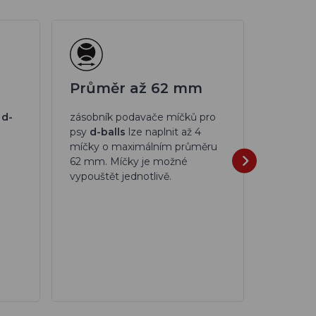
Průměr až 62 mm
Dosah
m
y
d-
zásobník podavače míčků pro
psy
d-balls
lze naplnit až 4
vyhazov
míčky o maximálním průměru
ball UP
s
62 mm. Míčky je možné
pro ovlá
vypouštět jednotlivě.
vzdáleno