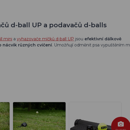
čů d-ball UP a podavačů d-balls
l mini
a
vyhazovače míčků d-ball UP
jsou
efektivní dálkově
 nácvik různých cvičení
. Umožňují odměnit psa vypuštěním m