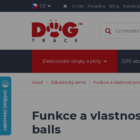
CZ
O nás
Poradna
Blog
Katalog
Elektronické obojky a ploty
GPS obo
Úvod
Zákaznický servis
Funkce a vlastnosti pr
Funkce a vlastnos
balls