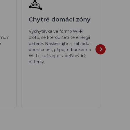
Chytré domácí zóny
Monit
Vychytávka ve formě Wi-Fi
Aplikace
omu?
plotů, se kterou šetříte energii
akcelero
e
baterie. Naskenujte si zahradu i
biorytmu
domácnost, připojte tracker na
denní, t
Wi-Fi a užívejte si delší výdrž
statisti
baterky.
kroků, i
čas strá
spánkem