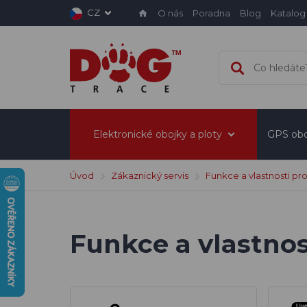
CZ
O nás
Poradna
Blog
Katalog
Elektronické obojky a ploty
GPS obo
Úvod
Zákaznický servis
Funkce a vlastnosti pr
Funkce a vlastnos