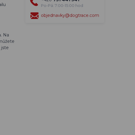
ilu
Po-Pá: 7:00-15:00 hod
objednavky@dogtrace.com
a. Na
 můžete
 jste