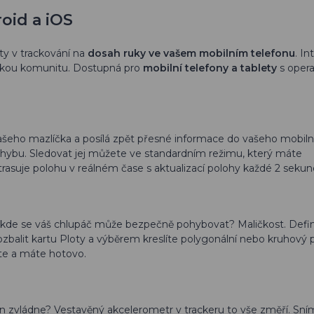
oid a iOS
ty v trackování na
dosah ruky ve vašem mobilním telefonu
. In
idskou komunitu. Dostupná pro
mobilní telefony a tablety
s oper
šeho mazlíčka a posílá zpět přesné informace do vašeho mobiln
hybu. Sledovat jej můžete ve standardním režimu, který máte
rasuje polohu v reálném čase s aktualizací polohy každé 2 sekun
, kde se váš chlupáč může bezpečně pohybovat? Maličkost. Defi
rozbalit kartu Ploty a výběrem kreslíte polygonální nebo kruhový 
íte a máte hotovo.
en zvládne? Vestavěný akcelerometr v trackeru to vše změří. Sní