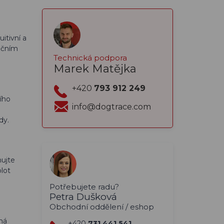
tuitivní a
ačním
Technická podpora
Marek Matějka
+420
793 912 249
ího
info@dogtrace.com
dy.
nujte
plot
Potřebujete radu?
Petra Dušková
Obchodní oddělení / eshop
má
+420
731 441 541