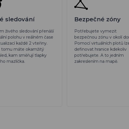
vé sledování
Bezpečné zóny
m živého sledování přenáší
Potřebujete vymezit
ální polohu v reálném čase
bezpečnou zónu v okolí d
tualizací každé 2 vteřiny.
Pomocí virtuálních plotů lz
y tomu máte okamžitý
definovat hranice kdekoliv
led, kam směřují tlapky
potřebujete. A to jedním
ho mazlíčka.
zakreslením na mapě.