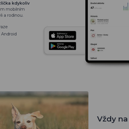
líčka kdykoliv
šem mobilním
i a rodinou.
raze
a Android
Vždy na