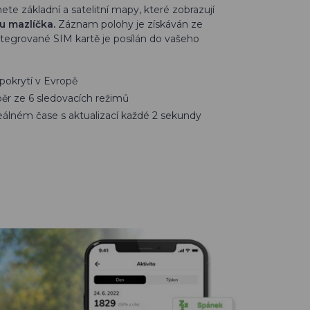
nete základní a satelitní mapy, které zobrazují
 mazlíčka.
Záznam polohy je získáván ze
integrované SIM kartě je posílán do vašeho
okrytí v Evropě
běr ze 6 sledovacích režimů
reálném čase s aktualizací každé 2 sekundy