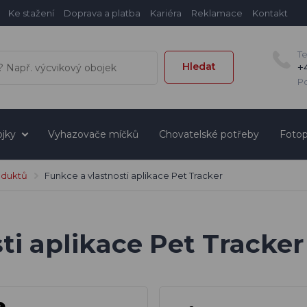
Ke stažení
Doprava a platba
Kariéra
Reklamace
Kontakt
T
Hledat
+
Po
jky
Vyhazovače míčků
Chovatelské potřeby
Fotop
oduktů
Funkce a vlastnosti aplikace Pet Tracker
ti aplikace Pet Tracker