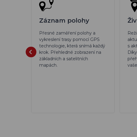
Záznam polohy
Ži
Přesné zaměření polohy a
Reži
vykreslení trasy pomocí GPS
aktu
podle
technologie, která snímá každý
s ak
omocí
krok. Přehledné zobrazení na
Dík
ré šetří
základních a satelitních
přeh
 je
mapách.
vaše
terie.