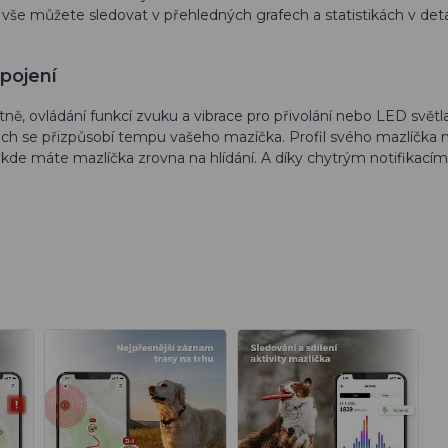
vy vše můžete sledovat v přehledných grafech a statistikách v deta
spojení
ětně, ovládání funkcí zvuku a vibrace pro přivolání nebo LED světl
 nich se přizpůsobí tempu vašeho mazíčka. Profil svého mazlíčka
 kde máte mazlíčka zrovna na hlídání. A díky chytrým notifikacím