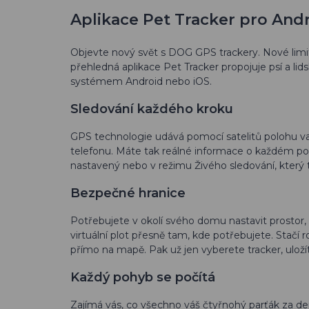
Aplikace Pet Tracker pro Andr
Objevte nový svět s DOG GPS trackery. Nové limi
přehledná aplikace Pet Tracker propojuje psí a l
systémem Android nebo iOS.
Sledování každého kroku
GPS technologie udává pomocí satelitů polohu va
telefonu. Máte tak reálné informace o každém po
nastavený nebo v režimu Živého sledování, který t
Bezpečné hranice
Potřebujete v okolí svého domu nastavit prostor
virtuální plot přesně tam, kde potřebujete. Stačí 
přímo na mapě. Pak už jen vyberete tracker, ulož
Každý pohyb se počítá
Zajímá vás, co všechno váš čtyřnohý parťák za d