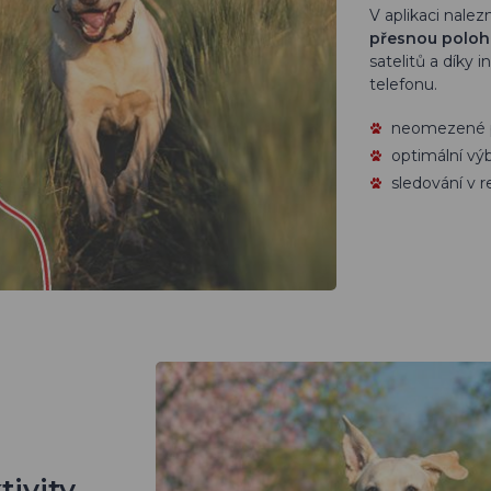
V aplikaci nalez
přesnou polohu
satelitů a díky 
telefonu.
neomezené p
optimální vý
sledování v 
tivity