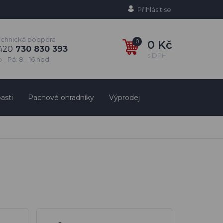
Přihlásit se
echnická podpora
0
0 Kč
420
730 830 393
s DPH
 - Pá: 8 - 16 hod.
asti
Pachové ohradníky
Výprodej