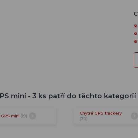
C
S mini - 3 ks patří do těchto kategorií
Chytré GPS trackery
GPS mini
(19)
(30)