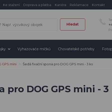
Ke stažení
Doprava a platba
Kariéra
Reklamace
Kontakt
T
Hledat
+
Po
jky
Vyhazovače míčků
Chovatelské potřeby
Fotop
 GPS mini
Šedá fixační spona pro DOG GPS mini - 3 ks
a pro DOG GPS mini - 3