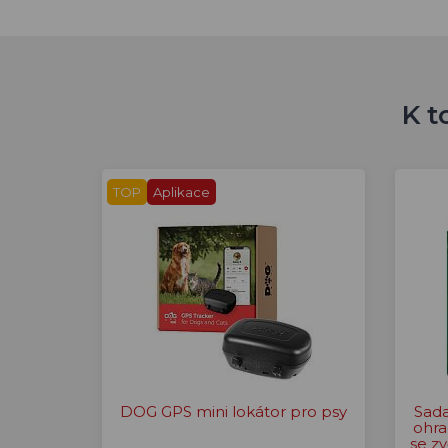
K t
TOP
Aplikace
DOG GPS mini lokátor pro psy
Sada
ohra
se zv