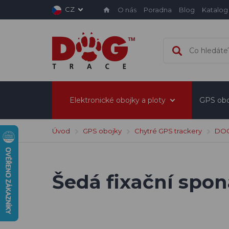
CZ
O nás
Poradna
Blog
Katalog
Elektronické obojky a ploty
GPS obo
Úvod
GPS obojky
Chytré GPS trackery
DOG
Šedá fixační spon