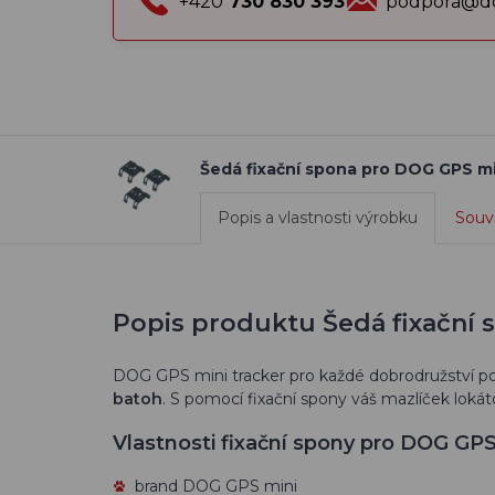
+420
730 830 393
podpora@do
Šedá fixační spona pro DOG GPS min
Popis a vlastnosti výrobku
Souvi
Popis produktu Šedá fixační 
DOG GPS mini tracker pro každé dobrodružství 
batoh
. S pomocí fixační spony váš mazlíček lokáto
Vlastnosti fixační spony pro DOG GPS
brand DOG GPS mini