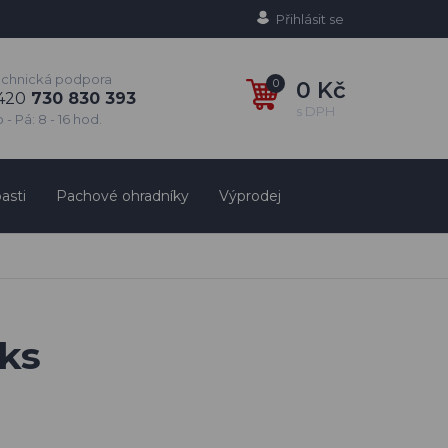
Přihlásit se
echnická podpora
0
0 Kč
420
730 830 393
s DPH
 - Pá: 8 - 16 hod.
asti
Pachové ohradníky
Výprodej
 ks