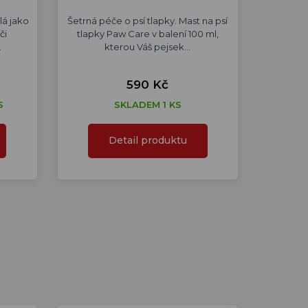
lá jako
Šetrná péče o psí tlapky. Mast na psí
či
tlapky Paw Care v balení 100 ml,
…
kterou Váš pejsek…
590 Kč
S
SKLADEM 1 KS
Detail produktu