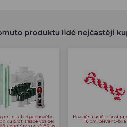
omuto produktu lidé nejčastěji ku
 pro instalaci pachového
Bavlněná hračka kost pro
dníku proti srážce vozidel
16 cm, červeno-bílá
ěří, adaptéry s nosiči 80 ks