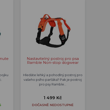
-mute
Nastavitelný postroj pro psa
Ramble Non-stop dogwear
obojku
Hledáte lehký a pohodlný postroj pro
c.
vašeho psího parťáka? Pak je postroj
pro psy Ramble…
1 499 Kč
S
DOČASNĚ NEDOSTUPNÉ