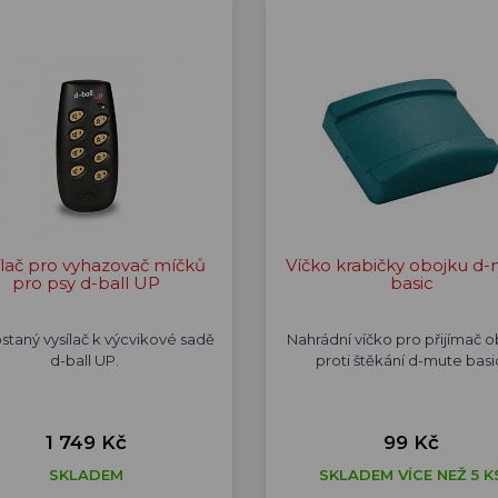
ílač pro vyhazovač míčků
Víčko krabičky obojku d
pro psy d-ball UP
basic
taný vysílač k výcvikové sadě
Nahrádní víčko pro přijímač 
d-ball UP.
proti štěkání d-mute basi
1 749 Kč
99 Kč
SKLADEM
SKLADEM VÍCE NEŽ 5 K