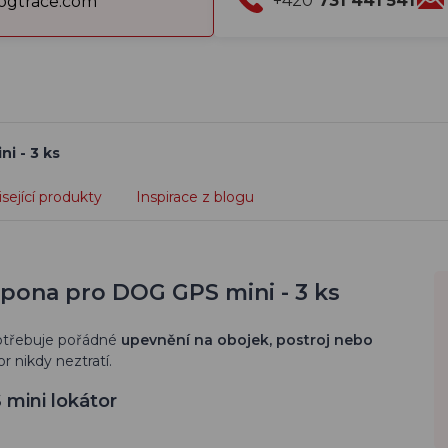
+420
731 441 541
gtrace.com
i - 3 ks
sející produkty
Inspirace z blogu
spona pro DOG GPS mini - 3 ks
potřebuje pořádné
upevnění na obojek, postroj nebo
r nikdy neztratí.
 mini lokátor