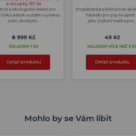
a sloupky 80 ks
tivní a ekologické řešení pro
Proplétaná bavlněná kost skvě
í rizika srážek vozidel s vysokou
házedlo pro psy na aport 
zvěří, divokými…
jako žvýkací hračka pro
8 999 Kč
49 Kč
SKLADEM 1 KS
SKLADEM VÍCE NEŽ 5 K
Detail produktu
Detail produktu
Mohlo by se Vám líbit