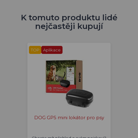
K tomuto produktu lidé
nejčastěji kupují
TOP
Aplikace
DOG GPS mini lokátor pro psy