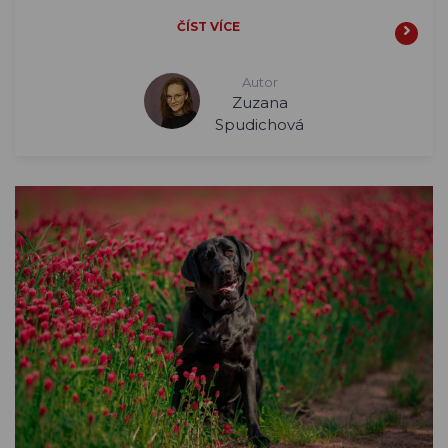
ČÍST VÍCE
Autor
Zuzana
Spudichová