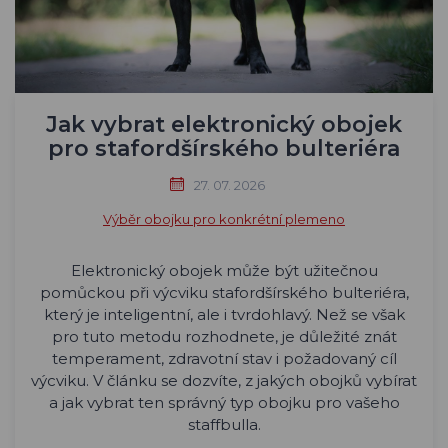
Jak vybrat elektronický obojek
pro stafordšírského bulteriéra
27. 07. 2026
Výběr obojku pro konkrétní plemeno
Elektronický obojek může být užitečnou
pomůckou při výcviku stafordšírského bulteriéra,
který je inteligentní, ale i tvrdohlavý. Než se však
pro tuto metodu rozhodnete, je důležité znát
temperament, zdravotní stav i požadovaný cíl
výcviku. V článku se dozvíte, z jakých obojků vybírat
a jak vybrat ten správný typ obojku pro vašeho
staffbulla.