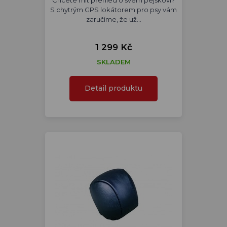
Chcete mít přehled o svém pejskovi?
S chytrým GPS lokátorem pro psy vám
zaručíme, že už…
1 299 Kč
SKLADEM
Detail produktu