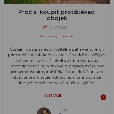
Proč si koupit protištěkací
obojek
21. 07. 2026
Výcvik a výchova psů
Štěkání k psům neodmyslitelně patří – je to jejich
přirozený způsob komunikace. Co když ale váš pes
štěká neustále, ruší okolí a žádná výchovná
metoda nezabírá? V takovém případě může být
účinným řešením protištěkací obojek. V článku se
dozvíte, jak funguje, kdy po něm sáhnout a ze
kterých modelů obojků můžete vybírat.
ČÍST VÍCE
Autor