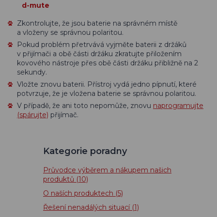
d-mute
Zkontrolujte, že jsou baterie na správném místě
a vloženy se správnou polaritou.
Pokud problém přetrvává vyjměte baterii z držáků
v přijímači a obě části držáku zkratujte přiložením
kovového nástroje přes obě části držáku přibližně na 2
sekundy.
Vložte znovu baterii. Přístroj vydá jedno pípnutí, které
potvrzuje, že je vložena baterie se správnou polaritou.
V případě, že ani toto nepomůže, znovu
naprogramujte
(spárujte)
přijímač.
Kategorie poradny
Průvodce výběrem a nákupem našich
produktů
(10)
O naších produktech
(5)
Řešení nenadálých situací
(1)