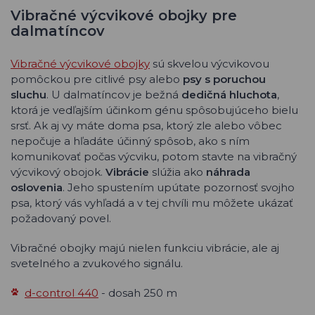
Vibračné výcvikové obojky pre
dalmatíncov
Vibračné výcvikové obojky
sú skvelou výcvikovou
pomôckou pre citlivé psy alebo
psy s poruchou
sluchu
. U dalmatíncov je bežná
dedičná hluchota
,
ktorá je vedľajším účinkom génu spôsobujúceho bielu
srsť. Ak aj vy máte doma psa, ktorý zle alebo vôbec
nepočuje a hľadáte účinný spôsob, ako s ním
komunikovať počas výcviku, potom stavte na vibračný
výcvikový obojok.
Vibrácie
slúžia ako
náhrada
oslovenia
. Jeho spustením upútate pozornosť svojho
psa, ktorý vás vyhľadá a v tej chvíli mu môžete ukázať
požadovaný povel.
Vibračné obojky majú nielen funkciu vibrácie, ale aj
svetelného a zvukového signálu.
d-control 440
- dosah 250 m