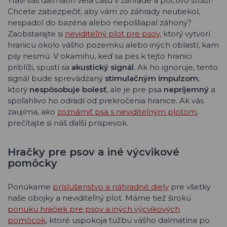
Trávi váš dalmatín veľa času v záhrade a poctivo stráži?
Chcete zabezpečiť, aby vám zo záhrady neutiekol,
nespadol do bazéna alebo nepošliapal záhony?
Zaobstarajte si
neviditeľný plot pre psov,
ktorý vytvorí
hranicu okolo vášho pozemku alebo iných oblastí, kam
psy nesmú. V okamihu, keď sa pes k tejto hranici
priblíži, spustí sa
akustický signál
. Ak ho ignoruje, tento
signál bude sprevádzaný
stimulačným impulzom
,
ktorý
nespôsobuje bolesť
, ale je pre psa
nepríjemný
a
spoľahlivo ho odradí od prekročenia hranice. Ak vás
zaujíma, ako
zoznámiť psa s neviditeľným plotom
,
prečítajte si náš ďalší príspevok.
Hračky pre psov a iné výcvikové
pomôcky
Ponúkame
príslušenstvo a náhradné diely
pre všetky
naše obojky a neviditeľný plot. Máme tiež širokú
ponuku hračiek pre psov a iných výcvikových
pomôcok
, ktoré uspokoja túžbu vášho dalmatína po