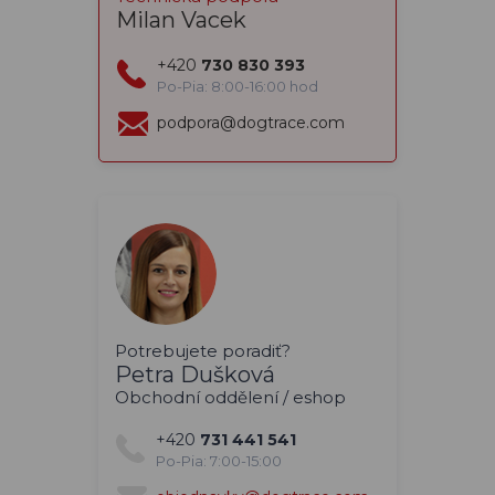
Milan Vacek
+420
730 830 393
Po-Pia: 8:00-16:00 hod
podpora@dogtrace.com
Potrebujete poradiť?
Petra Dušková
Obchodní oddělení / eshop
+420
731 441 541
Po-Pia: 7:00-15:00