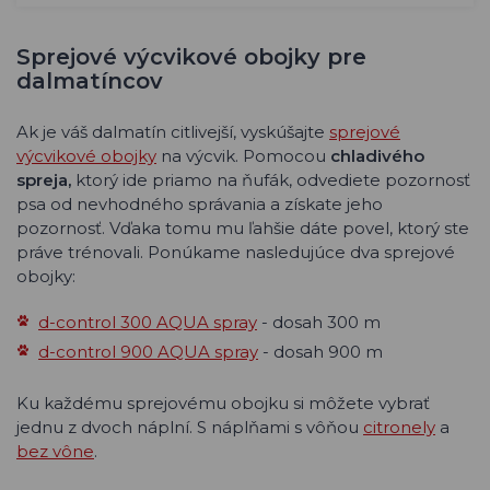
Sprejové výcvikové obojky pre
dalmatíncov
Ak je váš dalmatín citlivejší, vyskúšajte
sprejové
výcvikové obojky
na výcvik. Pomocou
chladivého
spreja,
ktorý ide priamo na ňufák, odvediete pozornosť
psa od nevhodného správania a získate jeho
pozornosť. Vďaka tomu mu ľahšie dáte povel, ktorý ste
práve trénovali. Ponúkame nasledujúce dva sprejové
obojky:
d-control 300 AQUA spray
- dosah 300 m
d-control 900 AQUA spray
- dosah 900 m
Ku každému sprejovému obojku si môžete vybrať
jednu z dvoch náplní. S náplňami s vôňou
citronely
a
bez vône
.