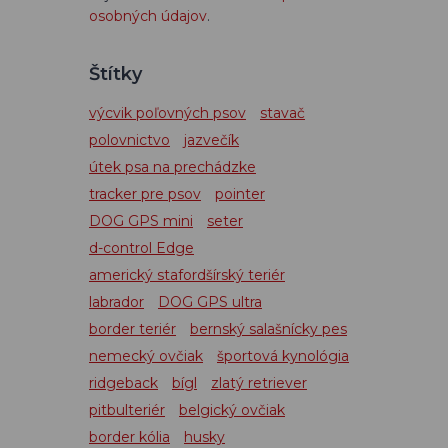
osobných údajov
.
Štítky
výcvik poľovných psov
stavač
polovnictvo
jazvečík
útek psa na prechádzke
tracker pre psov
pointer
DOG GPS mini
seter
d-control Edge
americký stafordšírský teriér
labrador
DOG GPS ultra
border teriér
bernský salašnícky pes
nemecký ovčiak
športová kynológia
ridgeback
bígl
zlatý retriever
pitbulteriér
belgický ovčiak
border kólia
husky