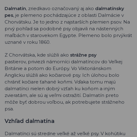
Dalmatín
, zriedkavo označovaný aj ako
dalmatínsky
pes
, je plemeno pochádzajúce z oblasti Dalmácie v
Chorvátsku. Je to jedno z najstarších plemien psov. Na
prvý pohľad sa podobné psy objavili na nástenných
maľbách v starovekom Egypte. Plemeno bolo prvýkrát
uznané v roku 1860.
Z Chorvátska, kde slúžili ako
strážne psy
pastierov, priviezli námorníci dalmatíncov do Veľkej
Británie a potom do Európy. Vo Viktoriánskom
Anglicku slúžili ako kočiarové psy. Ich úlohou bolo
chrániť kočiare ťahané koňmi. Vďaka tomu majú
dalmatínci nielen dobrý vzťah ku koňom a iným
zvieratám, ale sú aj veľmi ostražití. Dalmatín preto
môže byť dobrou voľbou, ak potrebujete strážneho
psa.
Vzhľad dalmatína
Dalmatínci sú stredne veľké až veľké psy. V kohútiku