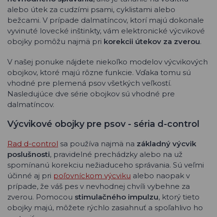
alebo útek za cudzími psami, cyklistami alebo
bežcami. V prípade dalmatíncov, ktorí majú dokonale
vyvinuté lovecké inštinkty, vám elektronické výcvikové
obojky pomôžu najmä pri
korekcii útekov za zverou
.
V našej ponuke nájdete niekoľko modelov výcvikových
obojkov, ktoré majú rôzne funkcie. Vďaka tomu sú
vhodné pre plemená psov všetkých veľkostí.
Nasledujúce dve série obojkov sú vhodné pre
dalmatíncov.
Výcvikové obojky pre psov - séria d-control
Rad d-control
sa používa najmä na
základný výcvik
poslušnosti
, pravidelné prechádzky alebo na už
spomínanú korekciu nežiaduceho správania. Sú veľmi
účinné aj pri
poľovníckom výcviku
alebo naopak v
prípade, že váš pes v nevhodnej chvíli vybehne za
zverou. Pomocou
stimulačného impulzu
, ktorý tieto
obojky majú, môžete rýchlo zasiahnuť a spoľahlivo ho