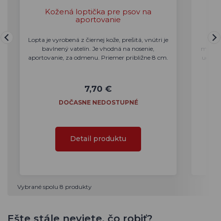
Kožená loptička pre psov na
aportovanie
Lopta je vyrobená z čiernej kože, prešitá, vnútri je
Peš
bavlnený vatelín. Je vhodná na nosenie,
materi
aportovanie, za odmenu. Priemer približne 8 cm.
uchope
7,70 €
DOČASNE NEDOSTUPNÉ
Detail produktu
Vybrané spolu 8 produkty
Ešte stále neviete, čo robiť?