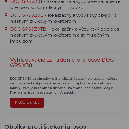
DOG GPS X30T
- lokalizačné a výcvikové zariadenie
pre psov so stimulačným impulzom
DOG GPS X30B
- lokalizačný a výcvikový obojok s
hlasným zvukovým lokátorom
DOG GPS X30TB
- lokalizačný a výcvikový obojok s
hlasným zvukovým lokátorom a stimulačným
impulzom
Vyhľadávacie zariadenie pre psov DOG
GPS X30
DOG GPS X30 je najmodernejší lokalizačný systém pre psov. Umožňuje
sledovať a sledovať psov na mape pomocou aplikácie pre telefóny a
tablety, ktorá je bezplatne k dispozícii na stiahnutie v službe Google
Play pre zariadenia so systémom Android…
Prečítajte si viac
Obojky proti štekaniu psov