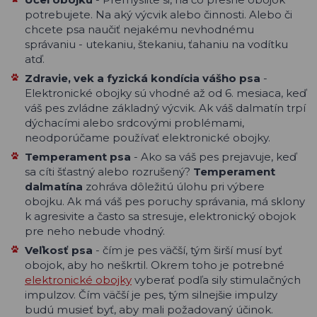
potrebujete. Na aký výcvik alebo činnosti. Alebo či
chcete psa naučiť nejakému nevhodnému
správaniu - utekaniu, štekaniu, ťahaniu na vodítku
atď.
Zdravie, vek a fyzická kondícia
vášho
psa
-
Elektronické obojky sú vhodné až od 6. mesiaca, keď
váš pes zvládne základný výcvik. Ak váš dalmatín trpí
dýchacími alebo srdcovými problémami,
neodporúčame používať elektronické obojky.
Temperament psa
- Ako sa váš pes prejavuje, keď
sa cíti šťastný alebo rozrušený?
Temperament
dalmatína
zohráva dôležitú úlohu pri výbere
obojku. Ak má váš pes poruchy správania, má sklony
k agresivite a často sa stresuje, elektronický obojok
pre neho nebude vhodný.
Veľkosť psa
- čím je pes väčší, tým širší musí byť
obojok, aby ho neškrtil. Okrem toho je potrebné
elektronické obojky
vyberať podľa sily stimulačných
impulzov. Čím väčší je pes, tým silnejšie impulzy
budú musieť byť, aby mali požadovaný účinok.