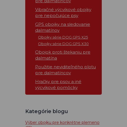
pre dalmatíncov
Vibračné výcvikové obojky
pre nepočujúce psy
GPS obojky na sledovanie
dalmatínov
Obojky série DOG GPS X25
Obojky série DOG GPS X30
Obojok proti štekaniu pre
dalmatína
Použitie neviditeľného plotu
pre dalmatíncov
Hračky pre psov a iné
výcvikové pomôcky
Kategórie blogu
Výber obojku pre konkrétne plemeno