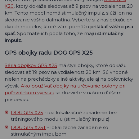
X20
, ktorý dokáže sledovať až 9 psov na vzdialenosť 20
km. Tento model nemá stimulačný impulz, slúži len na
sledovanie vášho dalmatína. Vyberte si z nasledujúcich
dvoch modelov, ktoré vám pomôžu
prilákať vášho psa
späť
. Spoznáte ich podľa toho, že majú
stimulačný
impulz
.
GPS obojky radu DOG GPS X25
Séria obojkov GPS X25
má štyri obojky, ktoré dokážu
sledovať až 19 psov na vzdialenosť 20 km. Sú vhodné
nielen na prechádzky a iné aktivity, ale aj na poľovnícky
výcvik.
Ako používať obojky na určovanie polohy pri
poľovníckom výcviku
sa dozviete v našom ďalšom
príspevku.
DOG GPS X25
- iba lokalizačné zariadenie bez
tréningového modulu (stimulačný impulz)
DOG GPS X25T
- lokalizačné zariadenie so
stimulačným impulzom