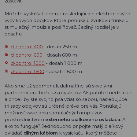
zastaviť.
Môžete vyskúšať jeden z nasledujúcich elektronických
výcvikových obojkov, ktoré ponúkajú zvukovú funkciu,
stimulačný impulz a posilňovač. Jediný rozdiel je v
dosahu.
d-control 400
- dosah 250 m
d-control 600
- dosah 600 m
d-control 1000
- dosah 1 000 m
d-control 1600
- dosah 1 600 m
Ako sme už spomenuli, dalmatínci sú skvelými
partnermi pre bežcov a cyklistov. Ak patríte medzi nich
a chceli by ste svojho psa vziať so sebou, nasledujúce
tri sady obojkov sú určené práve pre vás. Ponúkajú
možnosť vysielania stimulačných impulzov
prostredníctvom
externého diaľkového ovládača
. A
ako to funguje? Jednoducho pripojte malý diaľkový
ovládač
dlhým káblom
k vysielaču, ktorý môžete