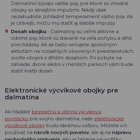
Dalmatínci bývajú väčšie psy, pre ktoré sú vhodné
obojky so silnejšími impulzmi. Nikdy však
nezabudnite zohľadniť temperament vášho psa. Ak
je citlivejší, môžu mu stačiť aj slabšie impulzy.
Dosah
obojku
- Dalmatíny sú veľmi aktívne a
odolné psy, ktoré sú stavané na veľa pohybu a dlhé
prechádzky. Ak sa často venujete spoločným
aktivitám na rozsiahlych otvorených priestranstvách,
zvoľte obojok s dlhším dosahom. Pri pobyte na
záhrade, dvore alebo v menších parkoch vám bude
stačiť kratší dosah.
Elektronické výcvikové obojky pre
dalmatína
Ak hľadáte
bezpečnú a účinnú výcvikovú
pomôcku
pre svojho dalmatína, naše
elektronické
výcvikové obojky
budú ideálnou voľbou. Môžete ich
používať na
nácvik nových povelov
, ale aj na
nápravu
nevhodného správania,
ako je ťahanie na vodítku