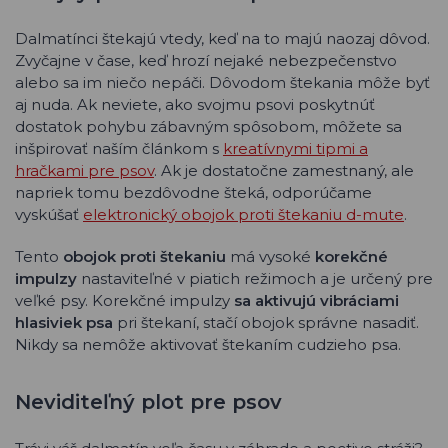
Dalmatínci štekajú vtedy, keď na to majú naozaj dôvod.
Zvyčajne v čase, keď hrozí nejaké nebezpečenstvo
alebo sa im niečo nepáči. Dôvodom štekania môže byť
aj nuda. Ak neviete, ako svojmu psovi poskytnúť
dostatok pohybu zábavným spôsobom, môžete sa
inšpirovať naším článkom s
kreatívnymi tipmi a
hračkami pre psov
. Ak je dostatočne zamestnaný, ale
napriek tomu bezdôvodne šteká, odporúčame
vyskúšať
elektronický obojok proti štekaniu d-mute
.
Tento
obojok proti štekaniu
má vysoké
korekčné
impulzy
nastaviteľné v piatich režimoch a je určený pre
veľké psy. Korekčné impulzy
sa aktivujú vibráciami
hlasiviek psa
pri štekaní, stačí obojok správne nasadiť.
Nikdy sa nemôže aktivovať štekaním cudzieho psa.
Neviditeľný plot pre psov