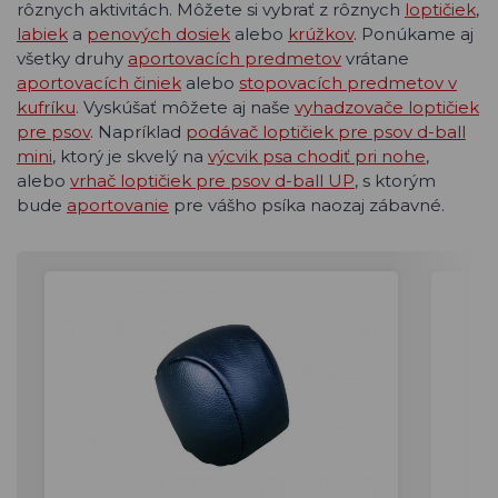
rôznych aktivitách. Môžete si vybrať z rôznych
loptičiek
,
labiek
a
penových dosiek
alebo
krúžkov
. Ponúkame aj
všetky druhy
aportovacích predmetov
vrátane
aportovacích činiek
alebo
stopovacích predmetov v
kufríku
. Vyskúšať môžete aj naše
vyhadzovače loptičiek
pre psov
. Napríklad
podávač loptičiek pre psov d-ball
mini
, ktorý je skvelý na
výcvik psa chodiť pri nohe
,
alebo
vrhač loptičiek pre psov d-ball UP
, s ktorým
bude
aportovanie
pre vášho psíka naozaj zábavné.