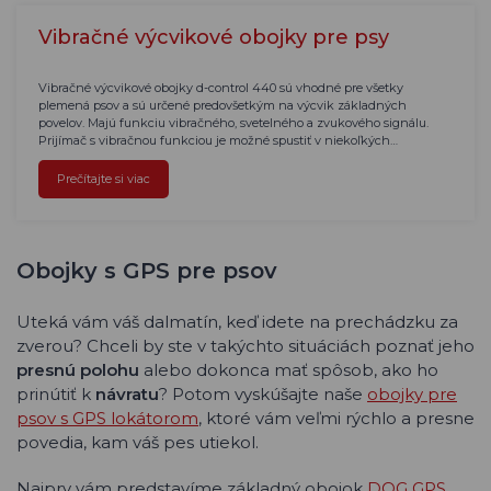
Vibračné výcvikové obojky pre psy
Vibračné výcvikové obojky d-control 440 sú vhodné pre všetky
plemená psov a sú určené predovšetkým na výcvik základných
povelov. Majú funkciu vibračného, svetelného a zvukového signálu.
Prijímač s vibračnou funkciou je možné spustiť v niekoľkých…
Prečítajte si viac
Obojky s GPS pre psov
Uteká vám váš dalmatín, keď idete na prechádzku za
zverou? Chceli by ste v takýchto situáciách poznať jeho
presnú polohu
alebo dokonca mať spôsob, ako ho
prinútiť k
návratu
? Potom vyskúšajte naše
obojky pre
psov s GPS lokátorom
, ktoré vám veľmi rýchlo a presne
povedia, kam váš pes utiekol.
Najprv vám predstavíme základný obojok
DOG GPS