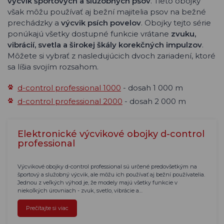
výcvik športových a služobných psov
. Tieto obojky
však môžu používať aj bežní majitelia psov na bežné
prechádzky a
výcvik psích povelov
. Obojky tejto série
ponúkajú všetky dostupné funkcie vrátane
zvuku,
vibrácií, svetla a širokej škály korekčných impulzov
.
Môžete si vybrať z nasledujúcich dvoch zariadení, ktoré
sa líšia svojím rozsahom.
d-control professional 1000
- dosah 1 000 m
d-control professional 2000
- dosah 2 000 m
Elektronické výcvikové obojky d-control
professional
Výcvikové obojky d-control professional sú určené predovšetkým na
športový a služobný výcvik, ale môžu ich používať aj bežní používatelia.
Jednou z veľkých výhod je, že modely majú všetky funkcie v
niekoľkých úrovniach - zvuk, svetlo, vibrácie a…
Prečítajte si viac