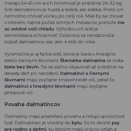
merajú 54-61 cm a ich hmotnosť je približne 24-32 kg.
Srsť dalmatíncov je hustá a lesklá, ale krátka. Preto ich
nemožno chovať vonku po celý rok. Mali by sa chovať
v interiéri, najmä počas zimných mesiacov, pretože
nie
sú odolné voči chladu
. Výhodou ich srsti je
samočistiaca schopnosť. Dokonca sa neodporúča
kúpať dalmatínca viac ako 4 krát do roka.
Výnimočná je aj farba srsti, ktorá je biela s hnedými
alebo čiernymi škvrnami.
Šteniatka dalmatína
sa rodia
biele bez škvŕn
. Tie sa začnú objavovať až približne na
desiaty deň po narodení.
Dalmatínci s čiernymi
škvrnami
majú zvyčajne tmavohnedé oči, zatiaľ čo
dalmatínci s hnedými škvrnami
majú zvyčajne
jantárové oči.
Povaha dalmatíncov
Dalmatíny majú priateľskú povahu a milujú spoločnosť
ľudí. Dalmatínec je vhodný do
bytu
. Sú to skvelé
psy
pre rodiny s deťmi
, ku ktorým majú vrúcny vzťah a