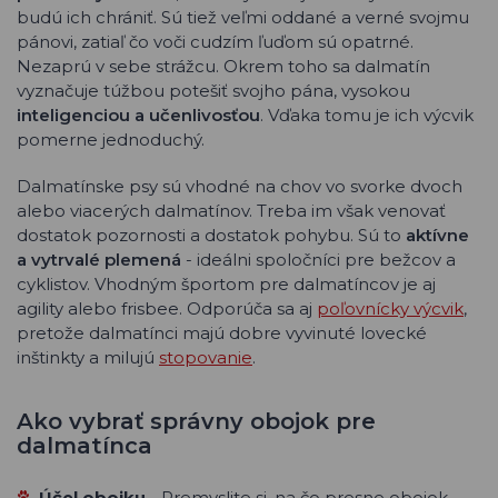
budú ich chrániť. Sú tiež veľmi oddané a verné svojmu
pánovi, zatiaľ čo voči cudzím ľuďom sú opatrné.
Nezaprú v sebe strážcu. Okrem toho sa dalmatín
vyznačuje túžbou potešiť svojho pána, vysokou
inteligenciou a učenlivosťou
. Vďaka tomu je ich výcvik
pomerne jednoduchý.
Dalmatínske psy sú vhodné na chov vo svorke dvoch
alebo viacerých dalmatínov. Treba im však venovať
dostatok pozornosti a dostatok pohybu. Sú to
aktívne
a vytrvalé plemená
- ideálni spoločníci pre bežcov a
cyklistov. Vhodným športom pre dalmatíncov je aj
agility alebo frisbee. Odporúča sa aj
poľovnícky výcvik
,
pretože dalmatínci majú dobre vyvinuté lovecké
inštinkty a milujú
stopovanie
.
Ako vybrať správny obojok pre
dalmatínca
Účel obojku
- Premyslite si, na čo presne obojok