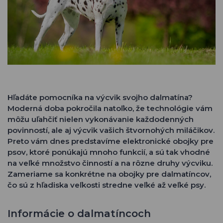
Hľadáte pomocníka na výcvik svojho dalmatína?
Moderná doba pokročila natoľko, že technológie vám
môžu uľahčiť nielen vykonávanie každodenných
povinností, ale aj výcvik vašich štvornohých miláčikov.
Preto vám dnes predstavíme elektronické obojky pre
psov, ktoré ponúkajú mnoho funkcií, a sú tak vhodné
na veľké množstvo činností a na rôzne druhy výcviku.
Zameriame sa konkrétne na obojky pre dalmatíncov,
čo sú z hľadiska veľkosti stredne veľké až veľké psy.
Informácie o dalmatíncoch