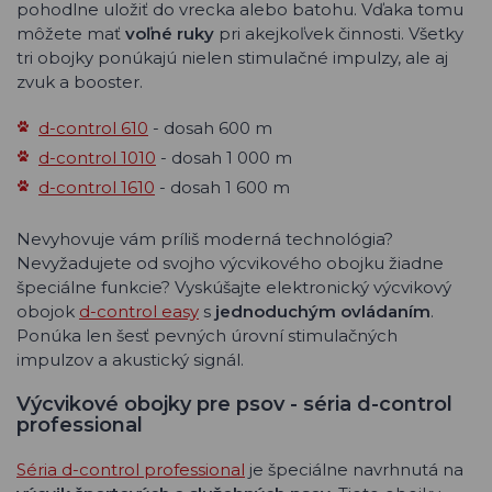
pohodlne uložiť do vrecka alebo batohu. Vďaka tomu
môžete mať
voľné ruky
pri akejkoľvek činnosti. Všetky
tri obojky ponúkajú nielen stimulačné impulzy, ale aj
zvuk a booster.
d-control 610
- dosah 600 m
d-control 1010
- dosah 1 000 m
d-control 1610
- dosah 1 600 m
Nevyhovuje vám príliš moderná technológia?
Nevyžadujete od svojho výcvikového obojku žiadne
špeciálne funkcie? Vyskúšajte elektronický výcvikový
obojok
d-control easy
s
jednoduchým ovládaním
.
Ponúka len šesť pevných úrovní stimulačných
impulzov a akustický signál.
Výcvikové obojky pre psov - séria d-control
professional
Séria d-control professional
je špeciálne navrhnutá na