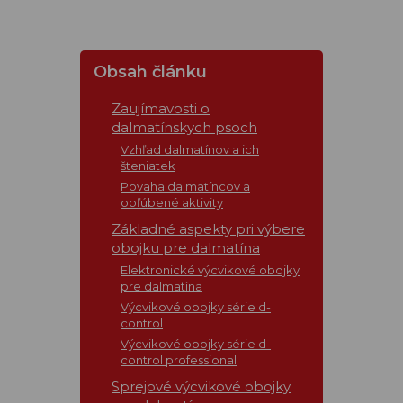
Obsah článku
Zaujímavosti o
dalmatínskych psoch
Vzhľad dalmatínov a ich
šteniatek
Povaha dalmatíncov a
obľúbené aktivity
Základné aspekty pri výbere
obojku pre dalmatína
Elektronické výcvikové obojky
pre dalmatína
Výcvikové obojky série d-
control
Výcvikové obojky série d-
control professional
Sprejové výcvikové obojky