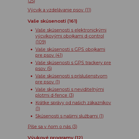
(25)
Výcvik a vzdelávanie psov
(11)
Vaše skúsenosti
(161)
Vaše skúsenosti s elektronickými
výcvikovými obojkami d-control
(109)
Vaše skúsenosti s GPS obojkami
pre psov
(41)
Vaše skúsenosti s GPS trackery pre
psov
(5)
Vaše skúsenosti s príslušenstvom
pre psov
(1)
Vaše skúsenosti s neviditeľnými
plotmi d-fence
(3)
Krátke správy od našich zákazníkov
(1)
Skúsenosti s našimi službami
(1)
Píše sa v ňom o nás
(3)
Výukové programy
(12)