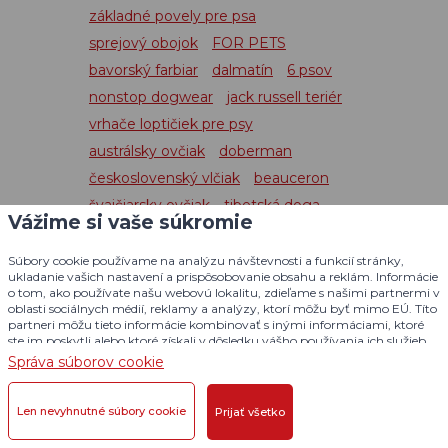
základné povely pre psa
sprejový obojok
FOR PETS
bavorský farbiar
dalmatín
6 psov
nonstop dogwear
jack russell teriér
vrhače loptičiek pre psy
austrálsky ovčiak
doberman
československý vlčiak
beauceron
švajčiarsky ovčiak
tibetská doga
Vážime si vaše súkromie
shiba inu
rotvajler
akita inu
nemecký prepeličiak
Súbory cookie používame na analýzu návštevnosti a funkcií stránky,
ukladanie vašich nastavení a prispôsobovanie obsahu a reklám. Informácie
západosibírska lajka
tosa inu
o tom, ako používate našu webovú lokalitu, zdieľame s našimi partnermi v
oblasti sociálnych médií, reklamy a analýzy, ktorí môžu byť mimo EÚ. Títo
bearded kolie
čivava
partneri môžu tieto informácie kombinovať s inými informáciami, ktoré
ste im poskytli alebo ktoré získali v dôsledku vášho používania ich služieb.
Podrobné informácie
Správa súborov cookie
Len nevyhnutné súbory cookie
Prijať všetko
Prihláste sa na odber našich