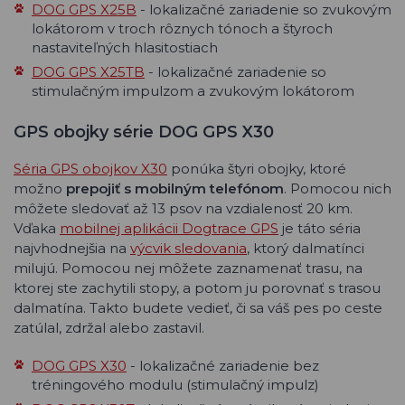
DOG GPS X25B
- lokalizačné zariadenie so zvukovým
lokátorom v troch rôznych tónoch a štyroch
nastaviteľných hlasitostiach
DOG GPS X25TB
- lokalizačné zariadenie so
stimulačným impulzom a zvukovým lokátorom
GPS obojky série DOG GPS X30
Séria GPS obojkov X30
ponúka štyri obojky, ktoré
možno
prepojiť s mobilným telefónom
. Pomocou nich
môžete sledovať až 13 psov na vzdialenosť 20 km.
Vďaka
mobilnej aplikácii Dogtrace GPS
je táto séria
najvhodnejšia na
výcvik sledovania
, ktorý dalmatínci
milujú. Pomocou nej môžete zaznamenať trasu, na
ktorej ste zachytili stopy, a potom ju porovnať s trasou
dalmatína. Takto budete vedieť, či sa váš pes po ceste
zatúlal, zdržal alebo zastavil.
DOG GPS X30
- lokalizačné zariadenie bez
tréningového modulu (stimulačný impulz)