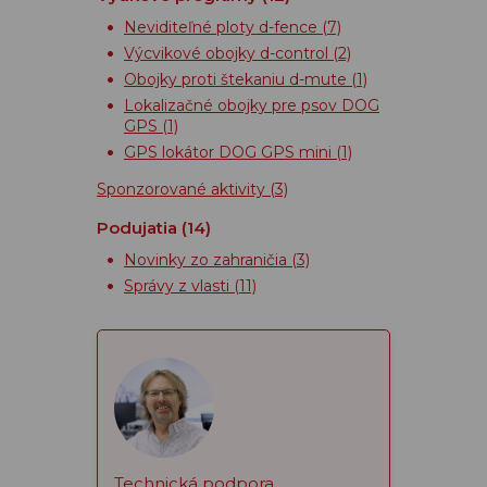
Neviditeľné ploty d-fence
(7)
Výcvikové obojky d-control
(2)
Obojky proti štekaniu d-mute
(1)
Lokalizačné obojky pre psov DOG
GPS
(1)
GPS lokátor DOG GPS mini
(1)
Sponzorované aktivity
(3)
Podujatia
(14)
Novinky zo zahraničia
(3)
Správy z vlasti
(11)
Technická podpora